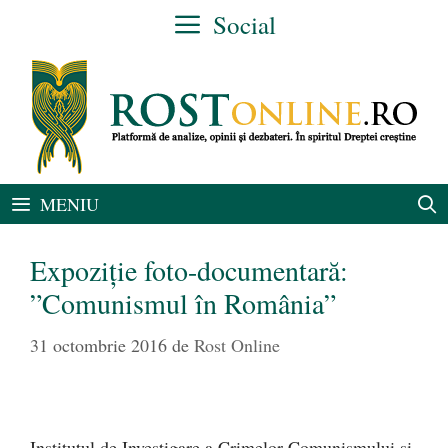
Sari
Social
la
conținut
MENIU
Expoziție foto-documentară:
”Comunismul în România”
31 octombrie 2016
de
Rost Online
Institutul de Investigare a Crimelor Comunismului şi