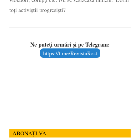
toţi activiştii progresişti?
Ne puteți urmări și pe Telegram:
https://t.me/RevistaRost
ABONAȚI-VĂ