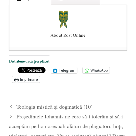
About Rost Online
Dezvăluiri cutremurătoare despre
Distribuie dacă ți-a plăcut
președintele Ucrainei, Volodymyr
Telegram
WhatsApp
Zelensky
- 13 mai 2026
Imprimare
Statul care servește Națiunea
- 21 aprilie
2026
Legea Vexler produce efecte. Bustul
Teologia mistică și dogmatică (10)
poetului Octavian Goga, înlăturat din Iași
Preşedintele Iohannis ne cere să-i tolerăm şi să-i
- 16 aprilie 2026
acceptăm pe homosexuali alături de plagiatori, hoţi,
violatori, corupţi etc. Nu se sesizează nimeni? Dorm