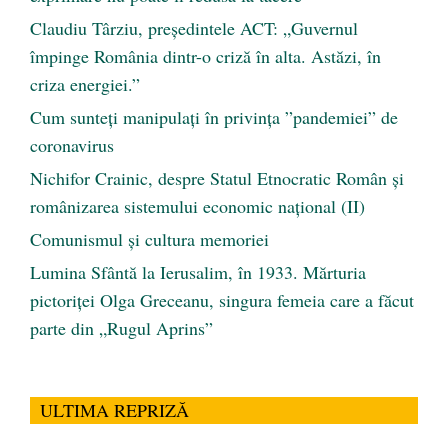
Claudiu Târziu, președintele ACT: „Guvernul
împinge România dintr-o criză în alta. Astăzi, în
criza energiei.”
Cum sunteți manipulați în privința ”pandemiei” de
coronavirus
Nichifor Crainic, despre Statul Etnocratic Român şi
românizarea sistemului economic naţional (II)
Comunismul şi cultura memoriei
Lumina Sfântă la Ierusalim, în 1933. Mărturia
pictoriței Olga Greceanu, singura femeia care a făcut
parte din „Rugul Aprins”
ULTIMA REPRIZĂ