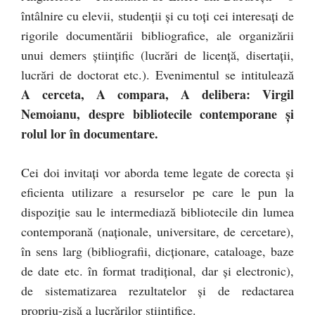
întâlnire cu elevii, studenții și cu toți cei interesați de
rigorile documentării bibliografice, ale organizării
unui demers științific (lucrări de licență, disertații,
lucrări de doctorat etc.). Evenimentul se intitulează
A cerceta, A compara, A delibera: Virgil
Nemoianu, despre bibliotecile contemporane și
rolul lor în documentare.
Cei doi invitați vor aborda teme legate de corecta și
eficienta utilizare a resurselor pe care le pun la
dispoziție sau le intermediază bibliotecile din lumea
contemporană (naționale, universitare, de cercetare),
în sens larg (bibliografii, dicţionare, cataloage, baze
de date etc. în format tradițional, dar și electronic),
de sistematizarea rezultatelor şi de redactarea
propriu-zisă a lucrărilor științifice.