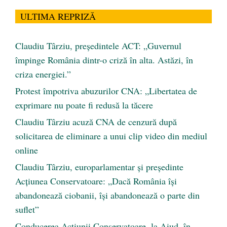
ULTIMA REPRIZĂ
Claudiu Târziu, președintele ACT: „Guvernul
împinge România dintr-o criză în alta. Astăzi, în
criza energiei.”
Protest împotriva abuzurilor CNA: „Libertatea de
exprimare nu poate fi redusă la tăcere
Claudiu Târziu acuză CNA de cenzură după
solicitarea de eliminare a unui clip video din mediul
online
Claudiu Târziu, europarlamentar și președinte
Acțiunea Conservatoare: „Dacă România își
abandonează ciobanii, își abandonează o parte din
suflet”
Conducerea Acțiunii Conservatoare, la Aiud, în