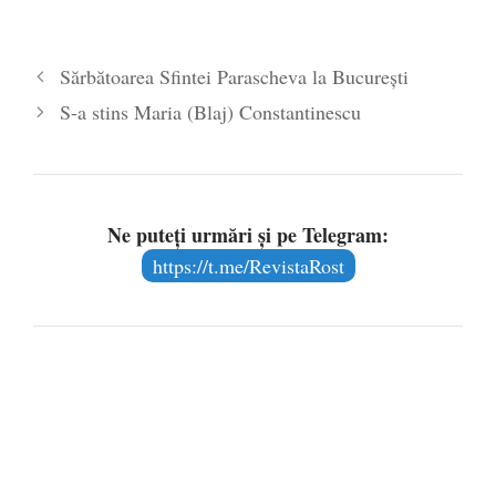
conservatorismului nu se vor
civilizaţiei europene, deci şi
produce în interiorul
al politicii, colonizarea ostilă
Americii, ci în afara ei.
a imaginarului public cu
Sărbătoarea Sfintei Parascheva la București
„Dispariţia” SUA din
motive…
politica mondială ar lăsa…
S-a stins Maria (Blaj) Constantinescu
Ne puteți urmări și pe Telegram:
https://t.me/RevistaRost