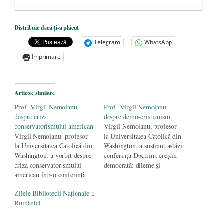
Ceva despre pandemie
- 17 martie 2020
Distribuie dacă ți-a plăcut
O carte despre embrionul uman, ca
Telegram
WhatsApp
persoană ce trebuie apărată
- 8 octombrie
Imprimare
2019
Societatea de Cultură Macedo-Română
împlinește 140 de ani de la înființare
- 20
Articole similare
septembrie 2019
Prof. Virgil Nemoianu
Prof. Virgil Nemoianu
despre criza
despre demo-cristianism
conservatorismului american
Virgil Nemoianu, profesor
Virgil Nemoianu, profesor
la Universitatea Catolică din
la Universitatea Catolică din
Washington, a susţinut astăzi
Washington, a vorbit despre
conferinţa Doctrina creştin-
criza conservatorismului
democrată: dileme şi
american într-o conferinţă
flexibilităţi, organizată de
susţinută astăzi la Institutul
Institutul de Studii Populare.
Zilele Bibliotecii Naționale a
de Studii Populare. Prof.
Deşi între anii 300 şi 1800
României
Nemoianu crede că efectele
d.Hr. creştinismul a oferit
majore ale crizei
cadrul de funcţionare a