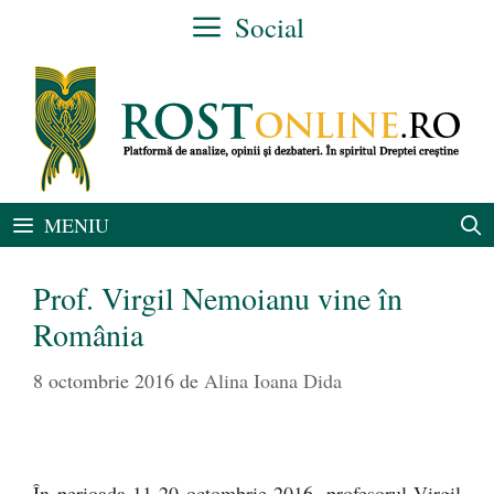
Sari
Social
la
conținut
MENIU
Prof. Virgil Nemoianu vine în
România
8 octombrie 2016
de
Alina Ioana Dida
În perioada 11-20 octombrie 2016, profesorul Virgil