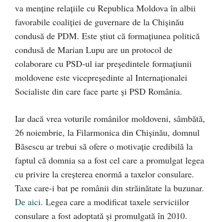
va menține relațiile cu Republica Moldova în albii
favorabile coaliției de guvernare de la Chișinău
condusă de PDM. Este știut că formațiunea politică
condusă de Marian Lupu are un protocol de
colaborare cu PSD-ul iar președintele formațiunii
moldovene este vicepreședinte al Internaționalei
Socialiste din care face parte și PSD România.
Iar dacă vrea voturile românilor moldoveni, sâmbătă,
26 noiembrie, la Filarmonica din Chișinău, domnul
Băsescu ar trebui să ofere o motivație credibilă la
faptul că domnia sa a fost cel care a promulgat legea
cu privire la creșterea enormă a taxelor consulare.
Taxe care-i bat pe românii din străinătate la buzunar.
De aici.
Legea care a modificat taxele serviciilor
consulare a fost adoptată și promulgată în 2010.