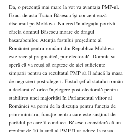
Da, o prezență mai mare la vot va avantaja PMP-ul.
Exact de asta Traian Băsescu își concentrează
discursul pe Moldova. Nu cred în alegația potrivit
căreia domnul Băsescu moare de dragul
basarabenilor. Atenția fostului președinte al
României pentru românii din Republica Moldova
este rece și pragmatică, pur electorală. Domnia sa
speră că va reuși să capteze de aici suficiente
simpatii pentru ca rezultatul PMP să îl aducă la masa
de negocieri post-alegeri. Fostul șef al statului român
a declarat că orice înțelegere post-electorală pentru
stabilirea unei majorități în Parlamentul viitor al
României va porni de la discuția pentru funcția de
prim-ministru, funcție pentru care este susținut de
partidul pe care îl conduce. Băsescu consideră că un
rezultat de 10 la sută al PMP îl va aduce la masa