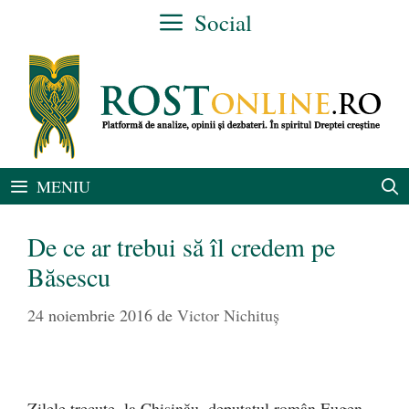
Sari
Social
la
conținut
MENIU
De ce ar trebui să îl credem pe
Băsescu
24 noiembrie 2016
de
Victor Nichituș
Zilele trecute, la Chișinău, deputatul român Eugen