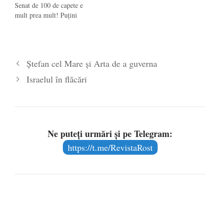
Senat de 100 de capete e
mult prea mult! Puţini
legiuitori, dar înţelepţi!
Puţini războinici, dar viteji!
Puţin "popor", dar multi
cetăţeni!” (Pitagora, un
Ştefan cel Mare şi Arta de a guverna
geometru) „Noi vrem să
muncim, preşedintele nu ne
Israelul în flăcări
lasă nici la transporturi, nici
la…
Ne puteți urmări și pe Telegram:
https://t.me/RevistaRost