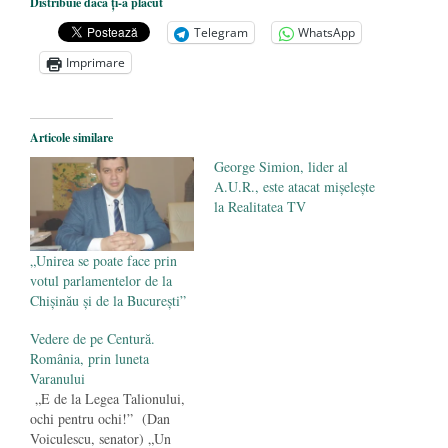
Distribuie dacă ți-a plăcut
locale din Republica Moldova
- 13
Telegram
WhatsApp
octombrie 2019
Imprimare
Socialiștii presează ACUM pentru un
acord politic care va duce la federalizarea
Republicii Moldova
- 13 august 2019
Articole similare
Bătălia pentru controlul Europei se dă la
George Simion, lider al
Tiraspol
- 30 iulie 2017
A.U.R., este atacat mișelește
la Realitatea TV
„Unirea se poate face prin
votul parlamentelor de la
Chișinău și de la București”
Vedere de pe Centură.
România, prin luneta
Varanului
„E de la Legea Talionului,
ochi pentru ochi!” (Dan
Voiculescu, senator) „Un