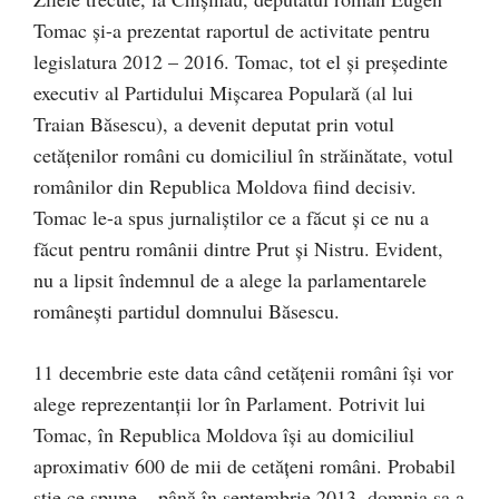
Tomac și-a prezentat raportul de activitate pentru
legislatura 2012 – 2016. Tomac, tot el și președinte
executiv al Partidului Mișcarea Populară (al lui
Traian Băsescu), a devenit deputat prin votul
cetățenilor români cu domiciliul în străinătate, votul
românilor din Republica Moldova fiind decisiv.
Tomac le-a spus jurnaliștilor ce a făcut și ce nu a
făcut pentru românii dintre Prut și Nistru. Evident,
nu a lipsit îndemnul de a alege la parlamentarele
românești partidul domnului Băsescu.
11 decembrie este data când cetățenii români își vor
alege reprezentanții lor în Parlament. Potrivit lui
Tomac, în Republica Moldova își au domiciliul
aproximativ 600 de mii de cetățeni români. Probabil
știe ce spune – până în septembrie 2013, domnia sa a