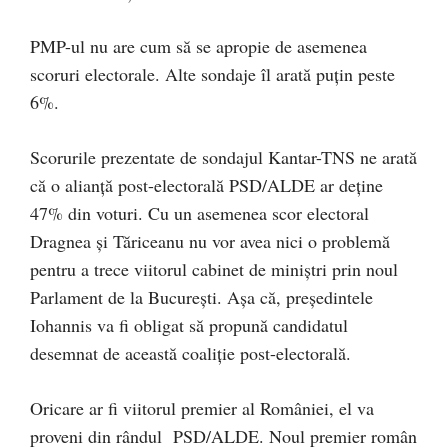
PMP-ul nu are cum să se apropie de asemenea
scoruri electorale. Alte sondaje îl arată puțin peste
6%.
Scorurile prezentate de sondajul Kantar-TNS ne arată
că o alianță post-electorală PSD/ALDE ar deține
47% din voturi. Cu un asemenea scor electoral
Dragnea și Tăriceanu nu vor avea nici o problemă
pentru a trece viitorul cabinet de miniștri prin noul
Parlament de la București. Așa că, președintele
Iohannis va fi obligat să propună candidatul
desemnat de această coaliție post-electorală.
Oricare ar fi viitorul premier al României, el va
proveni din rândul PSD/ALDE. Noul premier român