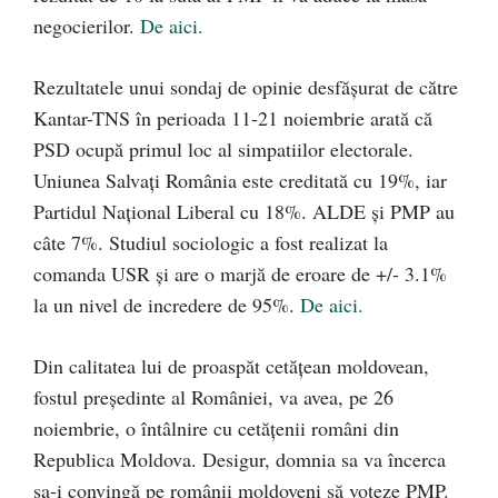
negocierilor.
De aici.
Rezultatele unui sondaj de opinie desfășurat de către
Kantar-TNS în perioada 11-21 noiembrie arată că
PSD ocupă primul loc al simpatiilor electorale.
Uniunea Salvați România este creditată cu 19%, iar
Partidul Național Liberal cu 18%. ALDE și PMP au
câte 7%. Studiul sociologic a fost realizat la
comanda USR și are o marjă de eroare de +/- 3.1%
la un nivel de incredere de 95%.
De aici.
Din calitatea lui de proaspăt cetățean moldovean,
fostul președinte al României, va avea, pe 26
noiembrie, o întâlnire cu cetățenii români din
Republica Moldova. Desigur, domnia sa va încerca
sa-i convingă pe românii moldoveni să voteze PMP.