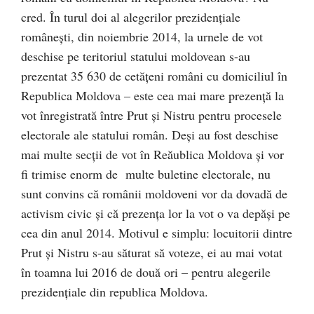
cred. În turul doi al alegerilor prezidențiale
românești, din noiembrie 2014, la urnele de vot
deschise pe teritoriul statului moldovean s-au
prezentat 35 630 de cetățeni români cu domiciliul în
Republica Moldova – este cea mai mare prezență la
vot înregistrată între Prut și Nistru pentru procesele
electorale ale statului român. Deși au fost deschise
mai multe secții de vot în Reăublica Moldova și vor
fi trimise enorm de multe buletine electorale, nu
sunt convins că românii moldoveni vor da dovadă de
activism civic și că prezența lor la vot o va depăși pe
cea din anul 2014. Motivul e simplu: locuitorii dintre
Prut și Nistru s-au săturat să voteze, ei au mai votat
în toamna lui 2016 de două ori – pentru alegerile
prezidențiale din republica Moldova.