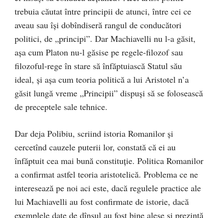
trebuia căutat între principii de atunci, între cei ce
aveau sau îşi dobîndiseră rangul de conducători
politici, de „principi”. Dar Machiavelli nu l-a găsit,
aşa cum Platon nu-l găsise pe regele-filozof sau
filozoful-rege în stare să înfăptuiască Statul său
ideal, şi aşa cum teoria politică a lui Aristotel n’a
găsit lungă vreme „Principii” dispuşi să se folosească
de preceptele sale tehnice.
Dar deja Polibiu, scriind istoria Romanilor şi
cercetînd cauzele puterii lor, constată că ei au
înfăptuit cea mai bună constituţie. Politica Romanilor
a confirmat astfel teoria aristotelică. Problema ce ne
interesează pe noi aci este, dacă regulele practice ale
lui Machiavelli au fost confirmate de istorie, dacă
exemplele date de dînsul au fost bine alese şi prezintă