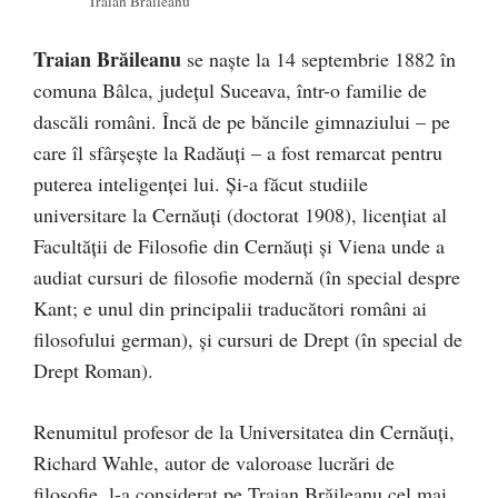
Traian Brăileanu
Traian Brăileanu
se naște la 14 septembrie 1882 în
comuna Bâlca, județul Suceava, într-o familie de
dascăli români. Încă de pe băncile gimnaziului – pe
care îl sfârșește la Radăuți – a fost remarcat pentru
puterea inteligenței lui. Și-a făcut studiile
universitare la Cernăuți (doctorat 1908), licențiat al
Facultății de Filosofie din Cernăuți și Viena unde a
audiat cursuri de filosofie modernă (în special despre
Kant; e unul din principalii traducători români ai
filosofului german), și cursuri de Drept (în special de
Drept Roman).
Renumitul profesor de la Universitatea din Cernăuți,
Richard Wahle, autor de valoroase lucrări de
filosofie, l-a considerat pe Traian Brăileanu cel mai