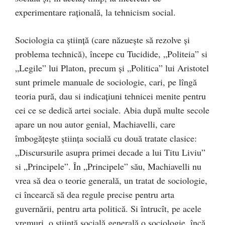
experimentare raţională, la tehnicism social.
Sociologia ca ştiinţă (care năzuește să rezolve şi
problema technică), începe cu Tucidide, „Politeia” si
„Legile” lui Platon, precum şi „Politica” lui Aristotel
sunt primele manuale de sociologie, cari, pe lîngă
teoria pură, dau si indicațiuni tehnicei menite pentru
cei ce se dedică artei sociale. Abia după multe secole
apare un nou autor genial, Machiavelli, care
îmbogățește ştiinţa socială cu două tratate clasice:
„Discursurile asupra primei decade a lui Titu Liviu”
si „Principele”. În „Principele” său, Machiavelli nu
vrea să dea o teorie generală, un tratat de sociologie,
ci încearcă să dea regule precise pentru arta
guvernării, pentru arta politică. Si întrucît, pe acele
vremuri, o ştiinţă socială generală,o sociologie, încă