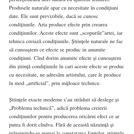
Produsele naturale apar cu necesitate în condiţiuni
date. Ele sunt previzibile, dacă se cunosc
condiţiunile. Arta produce efecte prin crearea
condiţiunilor. Aceste efecte sunt „scopurile”artei, iar
tehnica creiază condiţiunile. Ştiinţele naturale ne fac
să cunoaştem ce efecte se produc in anumite
condiţiuni. Cînd dorim anumite efecte şi cunoaştem
din ştiinţă condiţiunile în cari aceste efecte se produc
cu necesitate, ne adresăm artistului, care le produce
în mod „artificial”, prin mijloace technice.
Ştiinţele exacte moderne s’au străduit să deslege şi
„Problema technică”, adică problema creierii
condiţiunilor pentru producerea oricărui efect ce ar
putea fi dorit cîndva. Fără de această năzuinţă şi
mărginindu-se numai la constatarea faptelor, ştiinţele