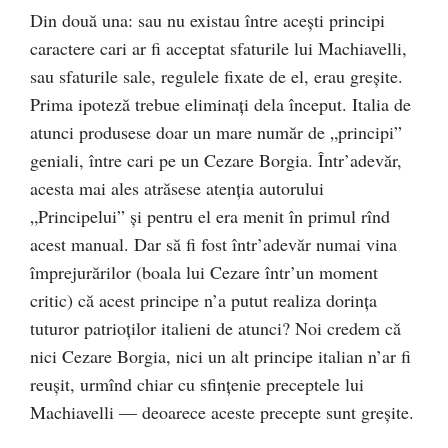
Din două una: sau nu existau între acești principi
caractere cari ar fi acceptat sfaturile lui Machiavelli,
sau sfaturile sale, regulele fixate de el, erau greşite.
Prima ipoteză trebue eliminați dela început. Italia de
atunci produsese doar un mare număr de „principi”
geniali, între cari pe un Cezare Borgia. Într’adevăr,
acesta mai ales atrăsese atenţia autorului
„Principelui” şi pentru el era menit în primul rînd
acest manual. Dar să fi fost într’adevăr numai vina
împrejurărilor (boala lui Cezare într’un moment
critic) că acest principe n’a putut realiza dorința
tuturor patrioţilor italieni de atunci? Noi credem că
nici Cezare Borgia, nici un alt principe italian n’ar fi
reuşit, urmînd chiar cu sfinţenie preceptele lui
Machiavelli — deoarece aceste precepte sunt greşite.