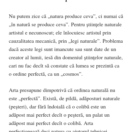
Nu putem zice că „natura produce ceva”, ci numai că
„în natură se produce ceva”. Pentru științele naturale
artistul e necunoscut; ele înlocuiesc artistul prin
cauzalitatea mecanică, prin „legi naturale”. Problema
dacă aceste legi sunt imancute sau sunt date de un
creator al lumii, iesă din domeniul ştiinţelor naturale,
cari nu fac decît să constate că lumea se prezintă ca
o ordine perfectă, ca un „cosmos”.
Arta presupune dimpotrivă că ordinea naturală nu
este „perfectă”. Există, de pildă, adăposturi naturale
(peşteri), dar fără îndoială că o colibă este un
adăpost mai perfect decît o peşteră, un palat un
adăpost mai perfect decît o colibă. Arta
perfecţionează deci natura cu ajutorul tehnicei.