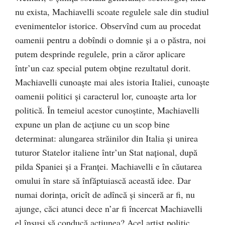
nu exista, Machiavelli scoate regulele sale din studiul
evenimentelor istorice. Observînd cum au procedat
oamenii pentru a dobîndi o domnie şi a o păstra, noi
putem desprinde regulele, prin a căror aplicare
într’un caz special putem obține rezultatul dorit.
Machiavelli cunoaşte mai ales istoria Italiei, cunoaşte
oamenii politici şi caracterul lor, cunoaşte arta lor
politică. În temeiul acestor cunoştinte, Machiavelli
expune un plan de acțiune cu un scop bine
determinat: alungarea străinilor din Italia şi unirea
tuturor Statelor italiene într’un Stat național, după
pilda Spaniei şi a Franței. Machiavelli e în căutarea
omului în stare să înfăptuiască această idee. Dar
numai dorința, oricît de adîncă şi sinceră ar fi, nu
ajunge, căci atunci dece n’ar fi încercat Machiavelli
el însuşi să conducă acțiunea? Acel artist politic