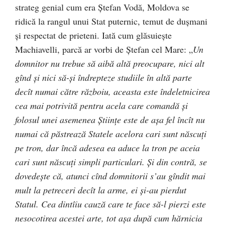
strateg genial cum era Ștefan Vodă, Moldova se
ridică la rangul unui Stat puternic, temut de duşmani
şi respectat de prieteni. Iată cum glăsuieşte
Machiavelli, parcă ar vorbi de Ștefan cel Mare: „
Un
domnitor nu trebue să aibă altă preocupare, nici alt
gînd şi nici să-şi îndrepteze studiile în altă parte
decît numai către războiu, aceasta este îndeletnicirea
cea mai potrivită pentru acela care comandă şi
folosul unei asemenea Ştiinţe este de aşa fel încît nu
numai că păstrează Statele acelora cari sunt născuţi
pe tron, dar încă adesea ea aduce la tron pe aceia
cari sunt născuţi simpli particulari. Şi din contră, se
dovedeşte că, atunci cînd domnitorii s’au gîndit mai
mult la petreceri decît la arme, ei şi-au pierdut
Statul. Cea dintîiu cauză care te face să-l pierzi este
nesocotirea acestei arte, tot aşa după cum hărnicia