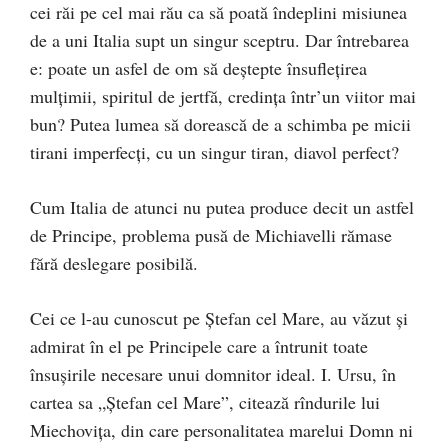
cei răi pe cel mai rău ca să poată îndeplini misiunea
de a uni Italia supt un singur sceptru. Dar întrebarea
e: poate un asfel de om să deștepte însuflețirea
mulţimii, spiritul de jertfă, credința într’un viitor mai
bun? Putea lumea să dorească de a schimba pe micii
tirani imperfecți, cu un singur tiran, diavol perfect?
Cum Italia de atunci nu putea produce decit un astfel
de Principe, problema pusă de Michiavelli rămase
fără deslegare posibilă.
Cei ce l-au cunoscut pe Ștefan cel Mare, au văzut şi
admirat în el pe Principele care a întrunit toate
însuşirile necesare unui domnitor ideal. I. Ursu, în
cartea sa „Ștefan cel Mare”, citează rîndurile lui
Miechovița, din care personalitatea marelui Domn ni