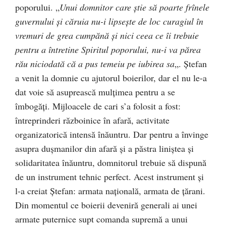
poporului. „
Unui domnitor care ştie să poarte frînele
guvernului şi căruia nu-i lipseşte de loc curagiul în
vremuri de grea cumpănă şi nici ceea ce îi trebuie
pentru a întretine Spiritul poporului, nu-i va părea
rău niciodată că a pus temeiu pe iubirea sa
„. Ștefan
a venit la domnie cu ajutorul boierilor, dar el nu le-a
dat voie să asuprească mulţimea pentru a se
îmbogăţi. Mijloacele de cari s’a folosit a fost:
întreprinderi războinice în afară, activitate
organizatorică intensă înăuntru. Dar pentru a învinge
asupra duşmanilor din afară şi a păstra liniştea şi
solidaritatea înăuntru, domnitorul trebuie să dispună
de un instrument tehnic perfect. Acest instrument şi
l-a creiat Ștefan: armata naţională, armata de ţărani.
Din momentul ce boierii deveniră generali ai unei
armate puternice supt comanda supremă a unui