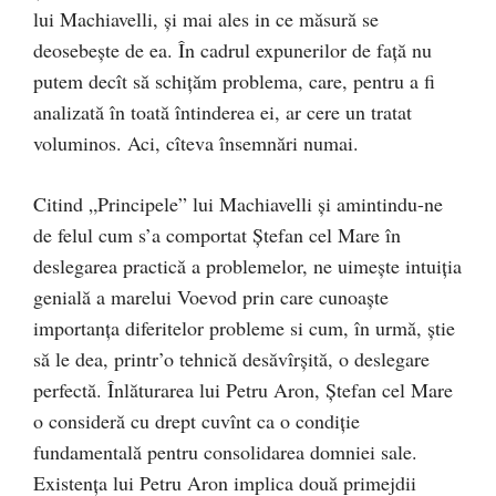
lui Machiavelli, şi mai ales in ce măsură se
deosebeşte de ea. În cadrul expunerilor de faţă nu
putem decît să schiţăm problema, care, pentru a fi
analizată în toată întinderea ei, ar cere un tratat
voluminos. Aci, cîteva însemnări numai.
Citind „Principele” lui Machiavelli şi amintindu-ne
de felul cum s’a comportat Ştefan cel Mare în
deslegarea practică a problemelor, ne uimeşte intuiţia
genială a marelui Voevod prin care cunoaște
importanţa diferitelor probleme si cum, în urmă, știe
să le dea, printr’o tehnică desăvîrşită, o deslegare
perfectă. Înlăturarea lui Petru Aron, Ştefan cel Mare
o consideră cu drept cuvînt ca o condiţie
fundamentală pentru consolidarea domniei sale.
Existenţa lui Petru Aron implica două primejdii