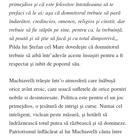
primejdios şi că este folositor întotdeauna să te
prefaci că le ai; aşa că domnitorul trebuie să pară
îndurător, credincios, omenos, religios şi cinstit, dar
trebuie să fie stăpîn pe sine, pentru ca, la trebuință,
să poată şi să ştie să facă şi cu totul dimpotrivă
„.
Pilda lui Ștefan cel Mare dovedește că domnitorul
trebuie să aibă într’adevăr aceste însuşiri pentru a fi
respectat şi iubit de poporul său.
Machiavelli trăeşte într’o atmosferă care înăbușă
orice avînt eroic, care usucă sufletele de orice porniri
nobile si desinteresate. Politica este pentru el un joc
primejdios, o ţesătură de intrigi şi curse. Numai cel
inteligent, viclean peste măsură, şi hotărît să
îndrăznească totul putea să răzbească şi să domineze.
Patriotismul înflăcărat al lui Machiavelli căuta între