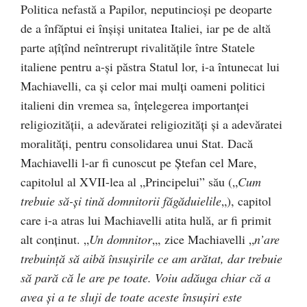
Politica nefastă a Papilor, neputincioşi pe deoparte
de a înfăptui ei înşişi unitatea Italiei, iar pe de altă
parte aţîţînd neîntrerupt rivalitățile între Statele
italiene pentru a-și păstra Statul lor, i-a întunecat lui
Machiavelli, ca şi celor mai mulți oameni politici
italieni din vremea sa, înţelegerea importanţei
religiozităţii, a adevăratei religiozităţi şi a adevăratei
moralităţi, pentru consolidarea unui Stat. Dacă
Machiavelli l-ar fi cunoscut pe Ștefan cel Mare,
capitolul al XVII-lea al „Principelui” său („
Cum
trebuie să-şi tină domnitorii făgăduielile
„), capitol
care i-a atras lui Machiavelli atita hulă, ar fi primit
alt conținut. „
Un domnitor
„, zice Machiavelli „
n’are
trebuință să aibă însuşirile ce am arătat, dar trebuie
să pară că le are pe toate. Voiu adăuga chiar că a
avea şi a te sluji de toate aceste însuşiri este