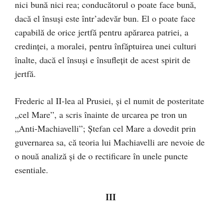
nici bună nici rea; conducătorul o poate face bună,
dacă el însuși este într’adevăr bun. El o poate face
capabilă de orice jertfă pentru apărarea patriei, a
credinţei, a moralei, pentru înfăptuirea unei culturi
înalte, dacă el însuşi e însuflețit de acest spirit de
jertfă.
Frederic al II-lea al Prusiei, şi el numit de posteritate
„cel Mare”, a scris înainte de urcarea pe tron un
„Anti-Machiavelli”; Ştefan cel Mare a dovedit prin
guvernarea sa, că teoria lui Machiavelli are nevoie de
o nouă analiză şi de o rectificare în unele puncte
esentiale.
III