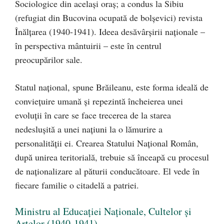
Sociologice din același oraș; a condus la Sibiu
(refugiat din Bucovina ocupată de bolșevici) revista
Înălțarea (1940-1941). Ideea desăvârșirii naționale –
în perspectiva mântuirii – este în centrul
preocupărilor sale.
Statul național, spune Brăileanu, este forma ideală de
conviețuire umană și repezintă încheierea unei
evoluții în care se face trecerea de la starea
nedeslușită a unei națiuni la o lămurire a
personalității ei. Crearea Statului Național Român,
după unirea teritorială, trebuie să înceapă cu procesul
de naționalizare al păturii conducătoare. El vede în
fiecare familie o citadelă a patriei.
Ministru al Educației Naționale, Cultelor și
Artelor (1940-1941)