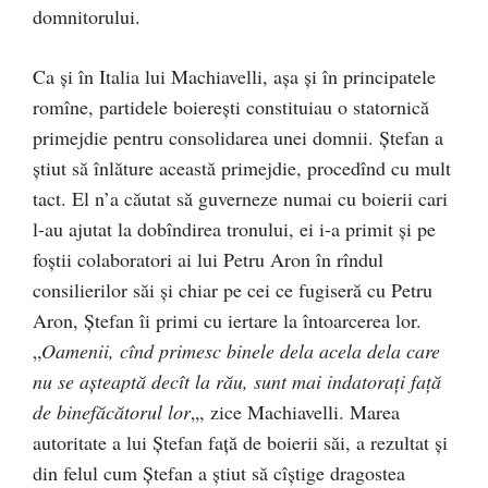
domnitorului.
Ca şi în Italia lui Machiavelli, aşa şi în principatele
romîne, partidele boiereşti constituiau o statornică
primejdie pentru consolidarea unei domnii. Ștefan a
ştiut să înlăture această primejdie, procedînd cu mult
tact. El n’a căutat să guverneze numai cu boierii cari
l-au ajutat la dobîndirea tronului, ei i-a primit şi pe
foştii colaboratori ai lui Petru Aron în rîndul
consilierilor săi şi chiar pe cei ce fugiseră cu Petru
Aron, Ștefan îi primi cu iertare la întoarcerea lor.
„
Oamenii, cînd primesc binele dela acela dela care
nu se aşteaptă decît la rău, sunt mai indatoraţi față
de binefăcătorul lor
„, zice Machiavelli. Marea
autoritate a lui Ştefan faţă de boierii săi, a rezultat şi
din felul cum Ștefan a ştiut să cîştige dragostea