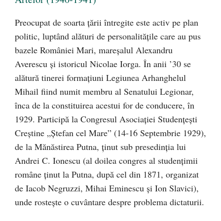
Preocupat de soarta țării întregite este activ pe plan
politic, luptând alături de personalitățile care au pus
bazele României Mari, mareșalul Alexandru
Averescu și istoricul Nicolae Iorga. În anii ’30 se
alătură tinerei formațiuni Legiunea Arhanghelul
Mihail fiind numit membru al Senatului Legionar,
înca de la constituirea acestui for de conducere, în
1929. Participă la Congresul Asociației Studențești
Creștine „Ștefan cel Mare” (14-16 Septembrie 1929),
de la Mănăstirea Putna, ținut sub presedinția lui
Andrei C. Ionescu (al doilea congres al studențimii
române ținut la Putna, după cel din 1871, organizat
de Iacob Negruzzi, Mihai Eminescu și Ion Slavici),
unde rostește o cuvântare despre problema dictaturii.