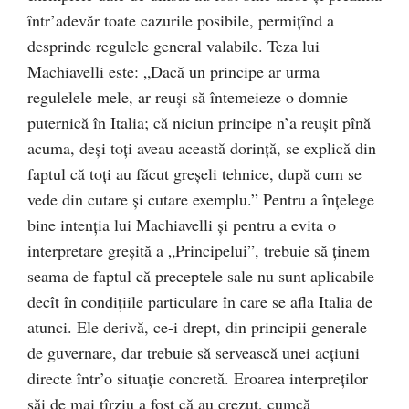
într’adevăr toate cazurile posibile, permiţînd a
desprinde regulele general valabile. Teza lui
Machiavelli este: „Dacă un principe ar urma
regulelele mele, ar reuşi să întemeieze o domnie
puternică în Italia; că niciun principe n’a reuşit pînă
acuma, deşi toți aveau această dorinţă, se explică din
faptul că toți au făcut greşeli tehnice, după cum se
vede din cutare şi cutare exemplu.” Pentru a înţelege
bine intenția lui Machiavelli şi pentru a evita o
interpretare greşită a „Principelui”, trebuie să ţinem
seama de faptul că preceptele sale nu sunt aplicabile
decît în condițiile particulare în care se afla Italia de
atunci. Ele derivă, ce-i drept, din principii generale
de guvernare, dar trebuie să servească unei acțiuni
directe într’o situație concretă. Eroarea interpreţilor
săi de mai tîrziu a fost că au crezut, cumcă