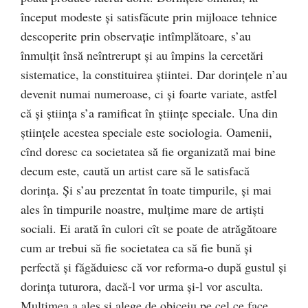
început modeste şi satisfăcute prin mijloace tehnice
descoperite prin observaţie intîmplătoare, s’au
înmulţit însă neîntrerupt şi au împins la cercetări
sistematice, la constituirea ştiintei. Dar dorinţele n’au
devenit numai numeroase, ci şi foarte variate, astfel
că și știința s’a ramificat în ştiinţe speciale. Una din
ştiinţele acestea speciale este sociologia. Oamenii,
cînd doresc ca societatea să fie organizată mai bine
decum este, caută un artist care să le satisfacă
dorința. Şi s’au prezentat în toate timpurile, și mai
ales în timpurile noastre, mulţime mare de artişti
sociali. Ei arată în culori cît se poate de atrăgătoare
cum ar trebui să fie societatea ca să fie bună şi
perfectă şi făgăduiesc că vor reforma-o după gustul şi
dorința tuturora, dacă-l vor urma şi-l vor asculta.
Mulțimea a ales și alege de obiceiu pe cel ce face