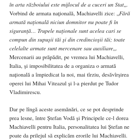
în arta războiului este mijlocul de a cuceri un Stat
„.
Vorbind de armata naţională, Machiavelli zice: „
Fără
armată naţională niciun domnitor nu poate fi în
siguranţă… Trupele naţionale sunt acelea cari se
compun din supușii tăi şi din credincioşii tăi; toate
celelalte armate sunt mercenare sau auxiliare
„.
Mercenarii au prăpădit, pe vremea lui Machiavelli,
Italia, şi imposibilitatea de a organiza o armată
naţională a împiedicat la noi, mai tîrziu, desăvîrşirea
operei lui Mihai Viteazul şi l-a pierdut pe Tudor
Vladimirescu.
Dar pe lîngă aceste asemănări, ce se pot desprinde
prea lesne, între Ștefan Vodă şi Principele ce-l dorea
Machiavelli pentru Italia, personalitatea lui Ștefan ne
poate da prilejul să explicăm erorile lui Machiavelli.