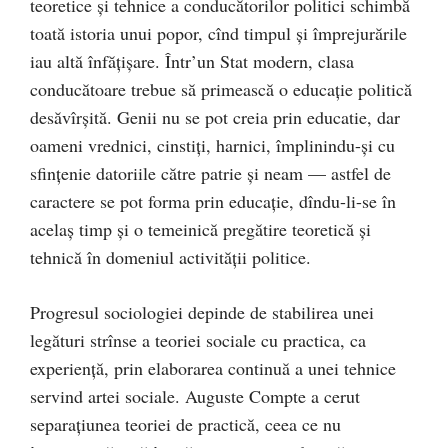
teoretice şi tehnice a conducătorilor politici schimbă
toată istoria unui popor, cînd timpul şi împrejurările
iau altă înfăţişare. Într’un Stat modern, clasa
conducătoare trebue să primească o educaţie politică
desăvîrşită. Genii nu se pot creia prin educatie, dar
oameni vrednici, cinstiți, harnici, împlinindu-şi cu
sfinţenie datoriile către patrie şi neam — astfel de
caractere se pot forma prin educaţie, dîndu-li-se în
acelaș timp şi o temeinică pregătire teoretică şi
tehnică în domeniul activităţii politice.
Progresul sociologiei depinde de stabilirea unei
legături strînse a teoriei sociale cu practica, ca
experiență, prin elaborarea continuă a unei tehnice
servind artei sociale. Auguste Compte a cerut
separaţiunea teoriei de practică, ceea ce nu