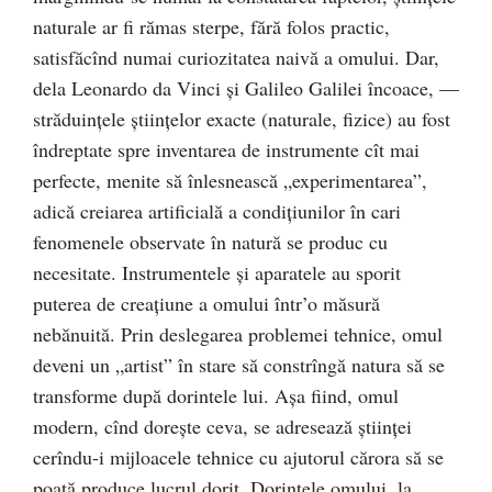
naturale ar fi rămas sterpe, fără folos practic,
satisfăcînd numai curiozitatea naivă a omului. Dar,
dela Leonardo da Vinci şi Galileo Galilei încoace, —
străduinţele ştiinţelor exacte (naturale, fizice) au fost
îndreptate spre inventarea de instrumente cît mai
perfecte, menite să înlesnească „experimentarea”,
adică creiarea artificială a condiţiunilor în cari
fenomenele observate în natură se produc cu
necesitate. Instrumentele şi aparatele au sporit
puterea de creaţiune a omului într’o măsură
nebănuită. Prin deslegarea problemei tehnice, omul
deveni un „artist” în stare să constrîngă natura să se
transforme după dorintele lui. Aşa fiind, omul
modern, cînd doreşte ceva, se adresează ştiinţei
cerîndu-i mijloacele tehnice cu ajutorul cărora să se
poată produce lucrul dorit. Dorințele omului, la