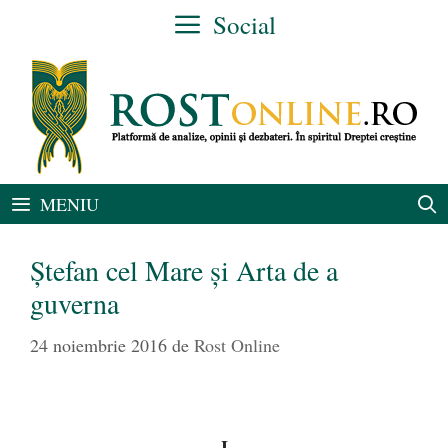
Sari
Social
la
conținut
MENIU
Ştefan cel Mare şi Arta de a
guverna
24 noiembrie 2016
de
Rost Online
I