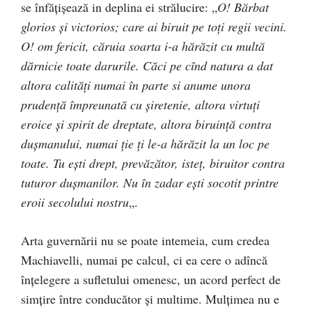
se înfăţişează in deplina ei strălucire: „
O! Bărbat
glorios şi victorios; care ai biruit pe toți regii vecini.
O! om fericit, căruia soarta i-a hărăzit cu multă
dărnicie toate darurile. Căci pe cînd natura a dat
altora calităţi numai în parte si anume unora
prudenţă împreunată cu şiretenie, altora virtuţi
eroice şi spirit de dreptate, altora biruinţă contra
dușmanului, numai ție ți le-a hărăzit la un loc pe
toate. Tu ești drept, prevăzător, isteț, biruitor contra
tuturor duşmanilor. Nu în zadar eşti socotit printre
eroii secolului nostru
„.
Arta guvernării nu se poate intemeia, cum credea
Machiavelli, numai pe calcul, ci ea cere o adîncă
înţelegere a sufletului omenesc, un acord perfect de
simțire între conducător și multime. Mulțimea nu e