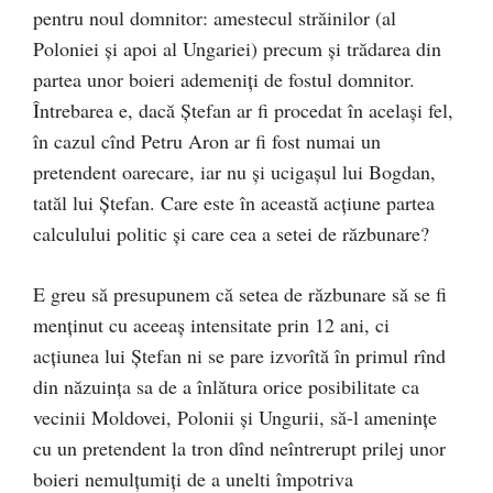
pentru noul domnitor: amestecul străinilor (al
Poloniei şi apoi al Ungariei) precum şi trădarea din
partea unor boieri ademeniţi de fostul domnitor.
Întrebarea e, dacă Ştefan ar fi procedat în acelaşi fel,
în cazul cînd Petru Aron ar fi fost numai un
pretendent oarecare, iar nu şi ucigașul lui Bogdan,
tatăl lui Ştefan. Care este în această acţiune partea
calculului politic şi care cea a setei de răzbunare?
E greu să presupunem că setea de răzbunare să se fi
menţinut cu aceeaş intensitate prin 12 ani, ci
acţiunea lui Ştefan ni se pare izvorîtă în primul rînd
din năzuinţa sa de a înlătura orice posibilitate ca
vecinii Moldovei, Polonii şi Ungurii, să-l ameninţe
cu un pretendent la tron dînd neîntrerupt prilej unor
boieri nemulţumiţi de a unelti împotriva