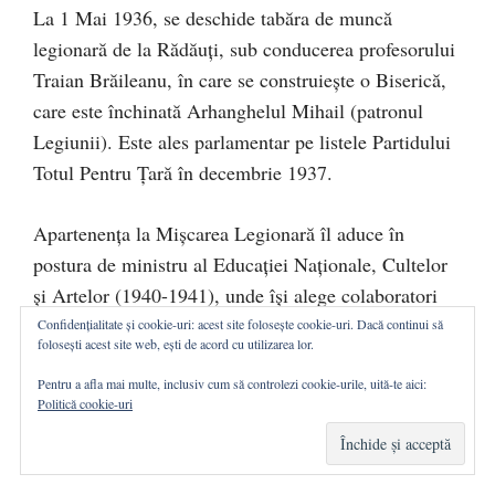
La 1 Mai 1936, se deschide tabăra de muncă
legionară de la Rădăuți, sub conducerea profesorului
Traian Brăileanu, în care se construiește o Biserică,
care este închinată Arhanghelul Mihail (patronul
Legiunii). Este ales parlamentar pe listele Partidului
Totul Pentru Țară în decembrie 1937.
Apartenența la Mișcarea Legionară îl aduce în
postura de ministru al Educației Naționale, Cultelor
și Artelor (1940-1941), unde își alege colaboratori
ca: Secretar General, sociologul Traian Herseni, cel
Confidențialitate și cookie-uri: acest site folosește cookie-uri. Dacă continui să
folosești acest site web, ești de acord cu utilizarea lor.
mai bun elev al Profesorului Gusti, sau directori
generali în diferitele ramuri ale invatamantului:
Pentru a afla mai multe, inclusiv cum să controlezi cookie-urile, uită-te aici:
Politică cookie-uri
Vasile Băncilă, filosoful noii generații, și Ion Ionică
sociolog și scriitor.