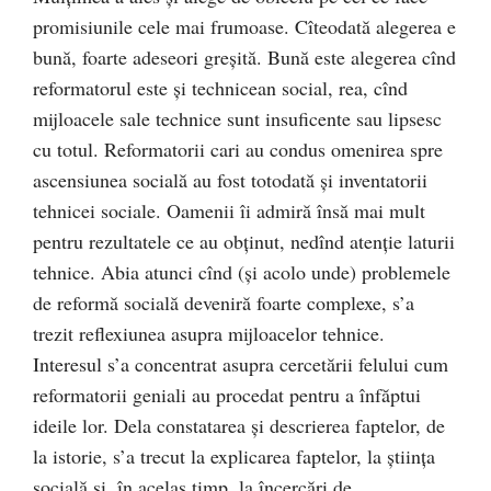
promisiunile cele mai frumoase. Cîteodată alegerea e
bună, foarte adeseori greşită. Bună este alegerea cînd
reformatorul este şi technicean social, rea, cînd
mijloacele sale technice sunt insuficente sau lipsesc
cu totul. Reformatorii cari au condus omenirea spre
ascensiunea socială au fost totodată şi inventatorii
tehnicei sociale. Oamenii îi admiră însă mai mult
pentru rezultatele ce au obţinut, nedînd atenție laturii
tehnice. Abia atunci cînd (şi acolo unde) problemele
de reformă socială deveniră foarte complexe, s’a
trezit reflexiunea asupra mijloacelor tehnice.
Interesul s’a concentrat asupra cercetării felului cum
reformatorii geniali au procedat pentru a înfăptui
ideile lor. Dela constatarea şi descrierea faptelor, de
la istorie, s’a trecut la explicarea faptelor, la ştiinţa
socială şi, în acelaş timp, la încercări de