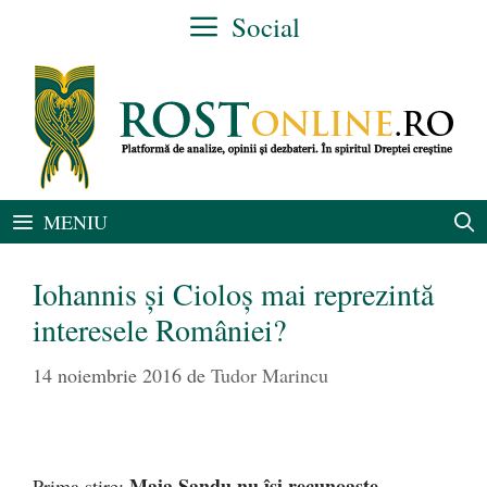
Sari
Social
la
conținut
MENIU
Iohannis și Cioloș mai reprezintă
interesele României?
14 noiembrie 2016
de
Tudor Marincu
Maia Sandu nu își recunoaște
Prima știre: