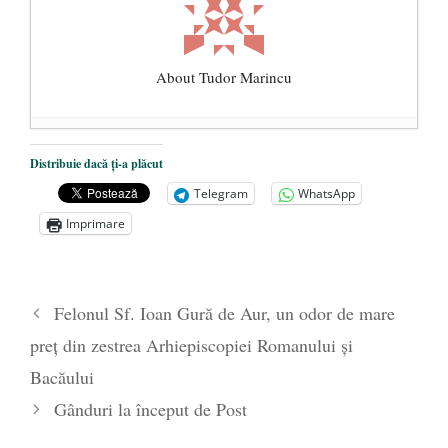
About Tudor Marincu
De ce propaganda LGBT nu-și are locul în
Distribuie dacă ți-a plăcut
unitățile de învățământ
- 17 iunie 2020
Telegram
WhatsApp
Anarhia din SUA e opera stângii radicale
-
Imprimare
2 iunie 2020
Pe zi ce trece mă conving că mass media
are prea puțin a face cu informarea
- 30
Felonul Sf. Ioan Gură de Aur, un odor de mare
mai 2020
preț din zestrea Arhiepiscopiei Romanului și
Bacăului
Gânduri la început de Post