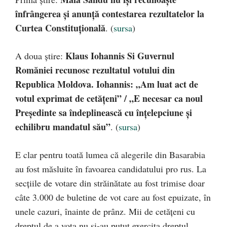
înfrângerea și anunță contestarea rezultatelor la
Curtea Constituțională
. (
sursa
)
Klaus Iohannis Si Guvernul
A doua știre:
Romăniei recunosc rezultatul votului din
Republica Moldova. Iohannis: „Am luat act de
votul exprimat de cetățeni” / „E necesar ca noul
Președinte sa îndeplinească cu înțelepciune și
echilibru mandatul său”
. (
sursa
)
E clar pentru toată lumea că alegerile din Basarabia
au fost măsluite în favoarea candidatului pro rus. La
secțiile de votare din străinătate au fost trimise doar
câte 3.000 de buletine de vot care au fost epuizate, în
unele cazuri, înainte de prânz. Mii de cetățeni cu
dreptul de a vota nu și-au putut exercita dreptul