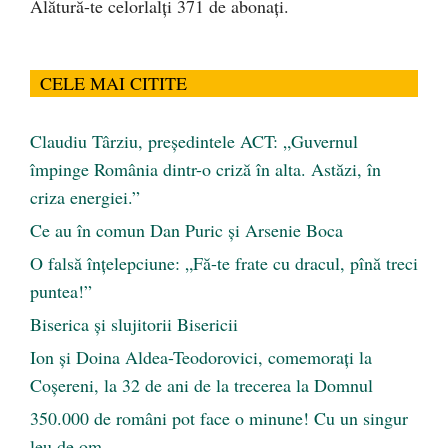
Alătură-te celorlalți 371 de abonați.
CELE MAI CITITE
Claudiu Târziu, președintele ACT: „Guvernul
împinge România dintr-o criză în alta. Astăzi, în
criza energiei.”
Ce au în comun Dan Puric şi Arsenie Boca
O falsă înțelepciune: „Fă-te frate cu dracul, pînă treci
puntea!”
Biserica și slujitorii Bisericii
Ion și Doina Aldea-Teodorovici, comemorați la
Coșereni, la 32 de ani de la trecerea la Domnul
350.000 de români pot face o minune! Cu un singur
leu de om