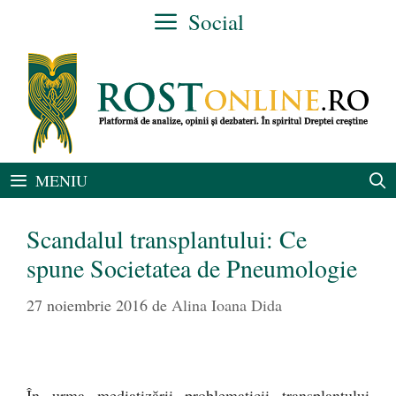
Sari
Social
la
conținut
MENIU
Scandalul transplantului: Ce
spune Societatea de Pneumologie
27 noiembrie 2016
de
Alina Ioana Dida
În urma mediatizării problematicii transplantului