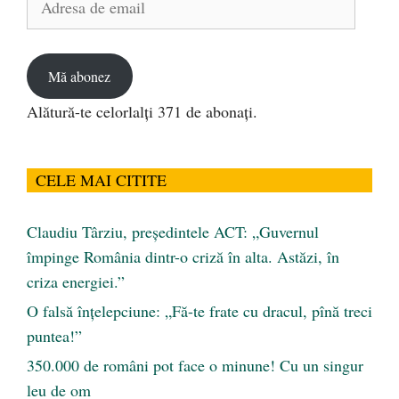
de
email
Mă abonez
Alătură-te celorlalți 371 de abonați.
CELE MAI CITITE
Claudiu Târziu, președintele ACT: „Guvernul
împinge România dintr-o criză în alta. Astăzi, în
criza energiei.”
O falsă înțelepciune: „Fă-te frate cu dracul, pînă treci
puntea!”
350.000 de români pot face o minune! Cu un singur
leu de om