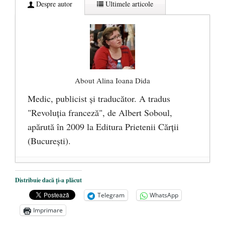
Despre autor
Ultimele articole
About Alina Ioana Dida
Medic, publicist şi traducător. A tradus
"Revoluţia franceză", de Albert Soboul,
apărută în 2009 la Editura Prietenii Cărţii
(Bucureşti).
Ceva despre pandemie
- 17 martie 2020
Distribuie dacă ți-a plăcut
O carte despre embrionul uman, ca
Telegram
WhatsApp
persoană ce trebuie apărată
- 8 octombrie
Imprimare
2019