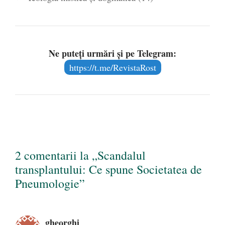
organe de la donatorul
decedat să rămână unul
informat și explicit. Situaţia
privind cererea şi donarea
de…
Ne puteți urmări și pe Telegram:
https://t.me/RevistaRost
2 comentarii la „Scandalul
transplantului: Ce spune Societatea de
Pneumologie”
gheorghi