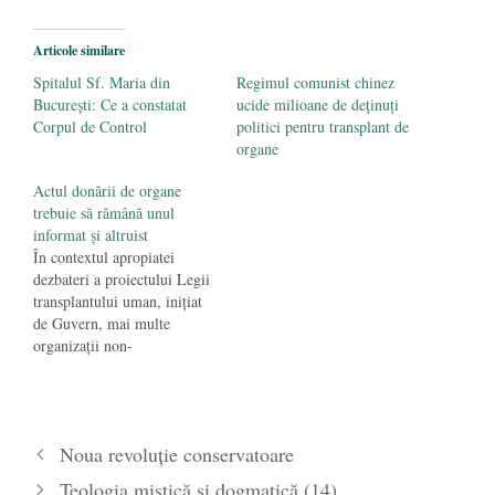
Societatea de Cultură Macedo-Română
împlinește 140 de ani de la înființare
- 20
Articole similare
septembrie 2019
Spitalul Sf. Maria din
Regimul comunist chinez
București: Ce a constatat
ucide milioane de deținuți
Corpul de Control
politici pentru transplant de
organe
Actul donării de organe
trebuie să rămână unul
informat și altruist
În contextul apropiatei
dezbateri a proiectului Legii
transplantului uman, inițiat
de Guvern, mai multe
organizații non-
guvernamentale au remis
Comisiei pentru sănătate și
familie din Camera
Deputaților
Noua revoluție conservatoare
un Memoriu prin care cer
ca acordul la prelevarea de
Teologia mistică și dogmatică (14)