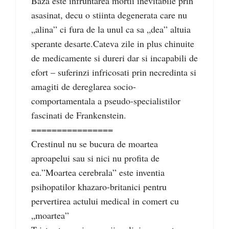
Baza este infruntarea mortii inevitabile prin
asasinat, decu o stiinta degenerata care nu
„alina” ci fura de la unul ca sa „dea” altuia
sperante desarte.Cateva zile in plus chinuite
de medicamente si dureri dar si incapabili de
efort – suferinzi infricosati prin necredinta si
amagiti de dereglarea socio-
comportamentala a pseudo-specialistilor
fascinati de Frankenstein.
================
Crestinul nu se bucura de moartea
aproapelui sau si nici nu profita de
ea.”Moartea cerebrala” este inventia
psihopatilor khazaro-britanici pentru
pervertirea actului medical in comert cu
„moartea”