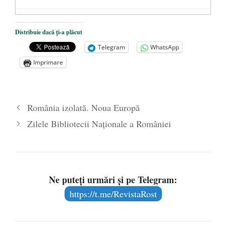
Ceva despre pandemie
- 17 martie 2020
Distribuie dacă ți-a plăcut
O carte despre embrionul uman, ca
Telegram
WhatsApp
persoană ce trebuie apărată
- 8 octombrie
Imprimare
2019
Societatea de Cultură Macedo-Română
împlinește 140 de ani de la înființare
- 20
România izolată. Noua Europă
septembrie 2019
Zilele Bibliotecii Naționale a României
Ne puteți urmări și pe Telegram:
https://t.me/RevistaRost