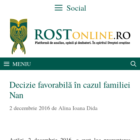
Sari
Social
la
conținut
MENIU
Decizie favorabilă în cazul familiei
Nan
2 decembrie 2016
de
Alina Ioana Dida
Astăzi, 2 decembrie 2016, a avut loc pronunțarea