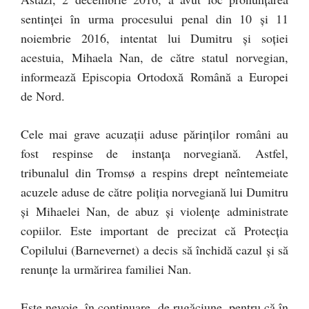
sentinței în urma procesului penal din 10 și 11
noiembrie 2016, intentat lui Dumitru și soției
acestuia, Mihaela Nan, de către statul norvegian,
informează Episcopia Ortodoxă Română a Europei
de Nord.
Cele mai grave acuzații aduse părinților români au
fost respinse de instanța norvegiană. Astfel,
tribunalul din Tromsø a respins drept neîntemeiate
acuzele aduse de către poliția norvegiană lui Dumit
ru
și Mihaelei Nan, de abuz și violențe administrate
copiilor. Este important de precizat că Protecția
Copilului (Barnevernet) a decis să închidă cazul și să
renunțe la urmărirea familiei Nan.
Este nevoie, în continuare, de rugăciune, pentru că în