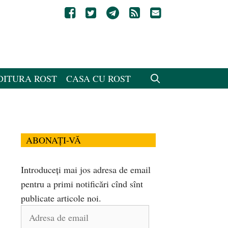
DITURA ROST
CASA CU ROST
ABONAȚI-VĂ
Introduceți mai jos adresa de email
pentru a primi notificări cînd sînt
publicate articole noi.
Adresa
de