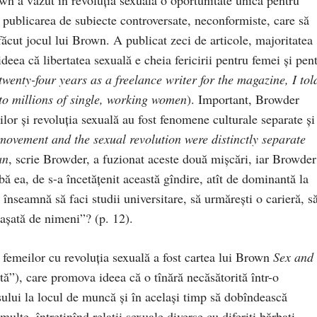
n publicarea de subiecte controversate, neconformiste, care să
făcut jocul lui Brown. A publicat zeci de articole, majoritatea
eea că libertatea sexuală e cheia fericirii pentru femei şi pen
 twenty-four years as a freelance writer for the magazine, I tol
e to millions of single, working women
). Important, Browder
lor şi revoluţia sexuală au fost fenomene culturale separate şi
movement and the sexual revolution were distinctly separate
an
, scrie Browder, a fuzionat aceste două mişcări, iar Browder
bă ea, de s-a încetățenit această gîndire, atît de dominantă la
 înseamnă să faci studii universitare, să urmăreşti o carieră, s
ataşată de nimeni”? (p. 12).
i femeilor cu revoluţia sexuală a fost cartea lui Brown
Sex and
tă”), care promova ideea că o tînără necăsătorită într-o
ului la locul de muncă şi în acelaşi timp să dobîndească
multe, întreţinînd relaţii sexuale diverse cu diferiţi bărbaţi,