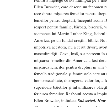
Ellen Browder, care descrie un fenomen pu
rece dintre mişcarea femeilor pentru drept
femeilor pentru drepturi, începută acum 10
respect pentru familie, bărbaţi, biserică, 
asemenea lui Martin Luther King, liderul m
America, pe un fundal creştin, biblic. Nu 
împotriva acestora, nu a cerut divorţ, avort,
masculinităţii. Ceva, însă, s-a petrecut în
mişcarea femeilor din America a fost detu
mişcarea femeilor pentru drepturi în anii 
femeile tradiţionale şi feministele care au 
homosexualitate, distrugerea valorilor, a fa
superioare băieţilor şi infantilizarea băieţ
fericirea femeilor. Războiul acesta a împli
Ellen Browder, intitulate
Subverted. How 