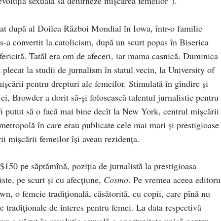
oluţia sexuală să deturneze mişcarea femeilor”).
t după al Doilea Război Mondial în Iowa, într-o familie
r s-a convertit la catolicism, după un scurt popas în Biserica
fericită. Tatăl era om de afeceri, iar mama casnică. Duminica
plecat la studii de jurnalism în statul vecin, la University of
işcării pentru drepturi ale femeilor. Stimulată în gîndire şi
ei, Browder a dorit să-şi folosească talentul jurnalistic pentru
i putut să o facă mai bine decît la New York, centrul mişcării
metropolă în care erau publicate cele mai mari şi prestigioase
ii mişcării femeilor îşi aveau rezidența.
150 pe săptămînă, poziţia de jurnalistă la prestigioasa
ste, pe scurt şi cu afecţiune,
Cosmo
. Pe vremea aceea editoru
, o femeie tradiţională, căsătorită, cu copii, care pînă nu
le tradiţionale de interes pentru femei. La data respectivă
own a văzut în revoluţia sexuală o oportunitate unică pentru