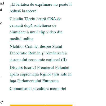
înd
„Libertatea de exprimare nu poate fi
ai
redusă la tăcere
Claudiu Târziu acuză CNA de
Pe
cenzură după solicitarea de
eliminare a unui clip video din
mediul online
Nichifor Crainic, despre Statul
Etnocratic Român şi românizarea
sistemului economic naţional (II)
Discurs istoric! Premierul Poloniei
apără supremația legilor țării sale în
–
fața Parlamentului European
Comunismul şi cultura memoriei
p
?