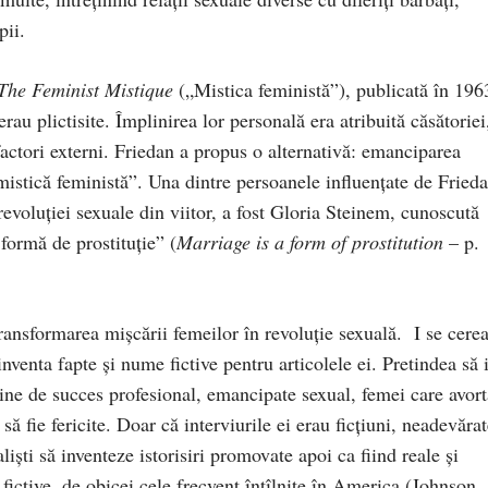
pii.
The Feminist Mistique
(„Mistica feministă”), publicată în 196
au plictisite. Împlinirea lor personală era atribuită căsătoriei
factori externi. Friedan a propus o alternativă: emanciparea
mistică feministă”. Una dintre persoanele influenţate de Frieda
 revoluţiei sexuale din viitor, a fost Gloria Steinem, cunoscută
formă de prostituţie” (
Marriage is a form of prostitution
– p.
ransformarea mişcării femeilor în revoluţie sexuală. I se cerea
nventa fapte şi nume fictive pentru articolele ei. Pretindea să 
line de succes profesional, emancipate sexual, femei care avort
să fie fericite. Doar că interviurile ei erau ficţiuni, neadevăra
alişti să inventeze istorisiri promovate apoi ca fiind reale şi
fictive, de obicei cele frecvent întîlnite în America (Johnson,