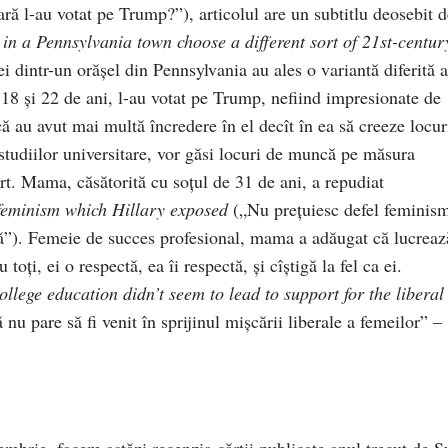
ră l-au votat pe Trump?”), articolul are un subtitlu deosebit d
in a Pennsylvania town choose a different sort of 21st-centur
 dintr-un orăşel din Pennsylvania au ales o variantă diferită a
18 şi 22 de ani, l-au votat pe Trump, nefiind impresionate de
ă au avut mai multă încredere în el decît în ea să creeze locur
 studiilor universitare, vor găsi locuri de muncă pe măsura
vort. Mama, căsătorită cu soţul de 31 de ani, a repudiat
 feminism which Hillary exposed
(„Nu prețuiesc defel feminis
ază”). Femeie de succes profesional, mama a adăugat că lucreaz
toți, ei o respectă, ea îi respectă, şi cîştigă la fel ca ei.
ollege education didn’t seem to lead to support for the liberal
 nu pare să fi venit în sprijinul mişcării liberale a femeilor” –
embrie, facem astăzi recenzia cărţii publicate anul trecut de S