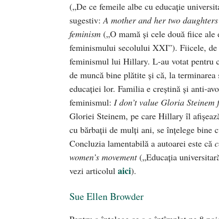
(„De ce femeile albe cu educaţie universita
sugestiv:
A mother and her two daughters 
feminism
(„O mamă şi cele două fiice ale ei
feminismului secolului XXI”). Fiicele, de 
feminismul lui Hillary. L-au votat pentru c
de muncă bine plătite şi că, la terminarea
educaţiei lor. Familia e creştină şi anti-a
feminismul:
I don’t value Gloria Steinem
Gloriei Steinem, pe care Hillary îl afișe
cu bărbaţii de mulţi ani, se înţelege bine cu 
Concluzia lamentabilă a autoarei este că
c
women’s movement
(„Educaţia universitară
aici
vezi articolul
).
Sue Ellen Browder
Pentru a înţelege ce s-a întîmplat pe 8 noi