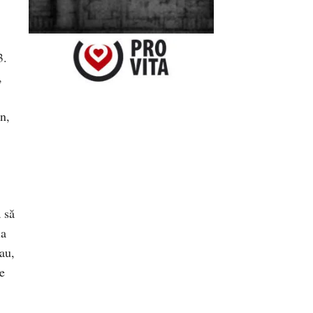
3.
,
n,
 să
ia
au,
te