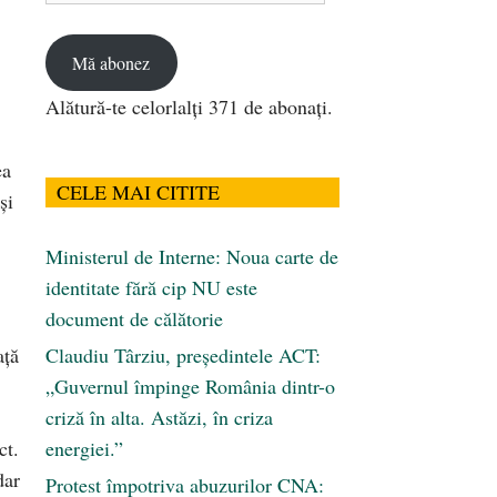
email
Mă abonez
Alătură-te celorlalți 371 de abonați.
ea
CELE MAI CITITE
şi
Ministerul de Interne: Noua carte de
identitate fără cip NU este
document de călătorie
ață
Claudiu Târziu, președintele ACT:
„Guvernul împinge România dintr-o
criză în alta. Astăzi, în criza
ct.
energiei.”
dar
Protest împotriva abuzurilor CNA: