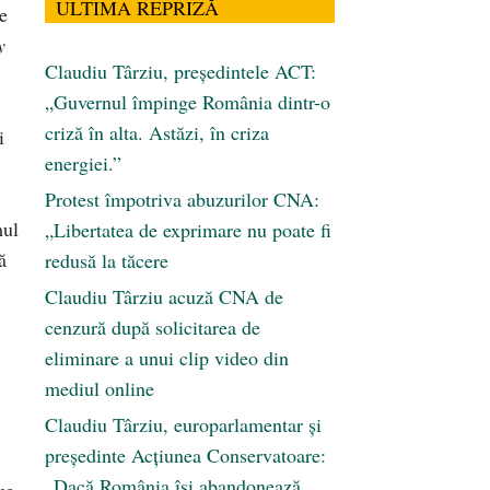
ULTIMA REPRIZĂ
e
y
Claudiu Târziu, președintele ACT:
„Guvernul împinge România dintr-o
criză în alta. Astăzi, în criza
i
energiei.”
Protest împotriva abuzurilor CNA:
mul
„Libertatea de exprimare nu poate fi
ă
redusă la tăcere
Claudiu Târziu acuză CNA de
cenzură după solicitarea de
eliminare a unui clip video din
mediul online
Claudiu Târziu, europarlamentar și
președinte Acțiunea Conservatoare:
„Dacă România își abandonează
ue