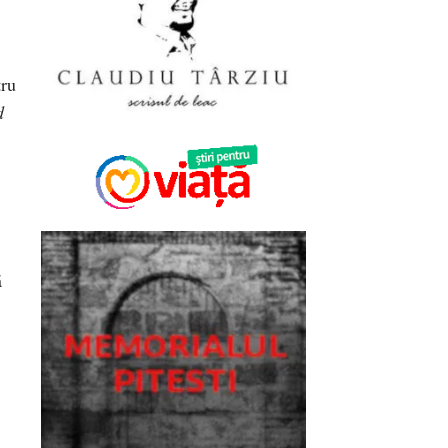
tru
d
ă