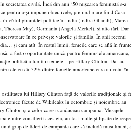
 în societatea civilă. Încă din anii ‘50 mişcarea feministă s-a
itice pentru a-şi impune obiectivele, premiul mare fiind Casa
s în vîrful piramidei politice în India (Indira Ghandi), Marea
ta, Theresa May), Germania (Angela Merkel), şi alte ţări. Dar
onservatoare în ce privește valorile şi familia. În anii recenţi
dia… şi cam atît. În restul lumii, femeile care se află în frunt
însă, a fost o oportunitate unică pentru feministele americane, 
cţie politică a lumii o femeie – pe Hillary Clinton. Dar au
entru ele cu cît 52% dintre femeile americane care au votat în
 ostilitatea lui Hillary Clinton faţă de valorile tradiționale şi f
electronice făcute de Wikileaks în octombrie şi noiembrie au
ary Clinton şi a celor care-i conduceau campania. Mesajele
bate între consilierii acesteia, au fost multe şi lipsite de respe
ea unui grup de lideri de campanie care să includă musulmani, 