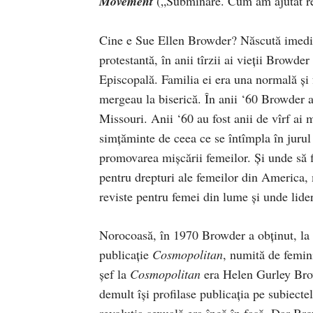
Movement
(„Subminare. Cum am ajutat rev
Cine e Sue Ellen Browder? Născută imedia
protestantă, în anii tîrzii ai vieţii Browde
Episcopală. Familia ei era una normală şi 
mergeau la biserică. În anii ‘60 Browder a 
Missouri. Anii ‘60 au fost anii de vîrf ai m
simţăminte de ceea ce se întîmpla în jurul 
promovarea mişcării femeilor. Şi unde să f
pentru drepturi ale femeilor din America, 
reviste pentru femei din lume şi unde lider
Norocoasă, în 1970 Browder a obţinut, la $
publicaţie
Cosmopolitan
, numită de femini
şef la
Cosmopolitan
era Helen Gurley Brown
demult îşi profilase publicaţia pe subiecte
revoluţia sexuală era încă în faşă. Dar Br