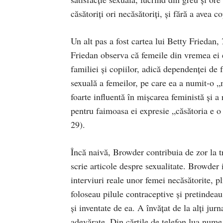
căsătoriţi ori necăsătoriți, şi fără a avea co
Un alt pas a fost cartea lui Betty Friedan,
Friedan observa că femeile din vremea ei er
familiei şi copiilor, adică dependenţei de 
sexuală a femeilor, pe care ea a numit-o „
foarte influentă în mişcarea feministă şi a
pentru faimoasa ei expresie „căsătoria e o 
29).
Încă naivă, Browder contribuia de zor la t
scrie articole despre sexualitate. Browder i
interviuri reale unor femei necăsătorite, p
foloseau pilule contraceptive şi pretindeau 
şi inventate de ea. A învăţat de la alţi jurn
adevărate. Din cărţile de telefon lua nume 