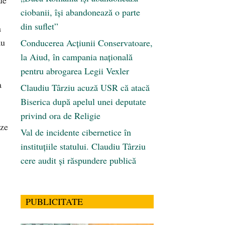
ciobanii, își abandonează o parte
din suflet”
a
au
Conducerea Acțiunii Conservatoare,
la Aiud, în campania națională
pentru abrogarea Legii Vexler
a
Claudiu Târziu acuză USR că atacă
Biserica după apelul unei deputate
privind ora de Religie
eze
Val de incidente cibernetice în
instituțiile statului. Claudiu Târziu
cere audit și răspundere publică
PUBLICITATE