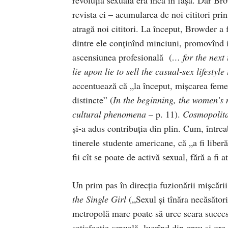
revista ei – acumularea de noi cititori pri
atragă noi cititori. La început, Browder a 
dintre ele conţinînd minciuni, promovînd id
ascensiunea profesională (
…
for the next
lie upon lie to sell the casual-sex lifestyl
accentuează că „la început, mişcarea femei
distincte” (
In the beginning, the women’s 
cultural phenomena
– p. 11).
Cosmopolit
şi-a adus contribuţia din plin. Cum, întrea
tinerele studente americane, că „a fi liberă
fii cît se poate de activă sexual, fără a fi 
Un prim pas în direcţia fuzionării mişcări
the Single Girl
(„Sexul şi tînăra necăsători
metropolă mare poate să urce scara succes
satisfacţie sexuală, lucrînd din greu şi ore 