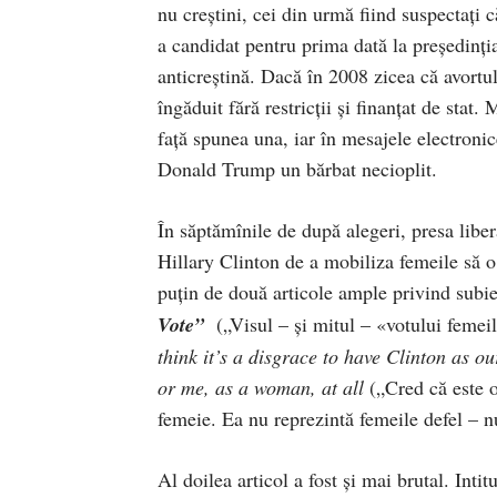
nu creştini, cei din urmă fiind suspectaţi
a candidat pentru prima dată la preşedinţ
anticreştină. Dacă în 2008 zicea că avortul 
îngăduit fără restricţii şi finanţat de stat
față spunea una, iar în mesajele electronic
Donald Trump un bărbat necioplit.
În săptămînile de după alegeri, presa libe
Hillary Clinton de a mobiliza femeile să 
puţin de două articole ample privind subie
Vote
”
(„Visul – şi mitul – «votului femeil
think it’s a disgrace to have Clinton a
s
our
or me, a
s
a woman, at all
(„Cred că este o
femeie. Ea nu reprezintă femeile defel – n
Al doilea articol a fost şi mai brutal. Intit