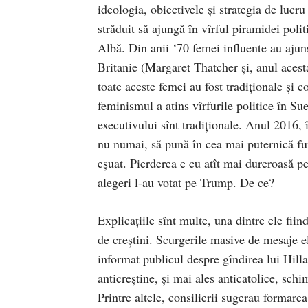
ideologia, obiectivele şi strategia de lucru
străduit să ajungă în vîrful piramidei pol
Albă. Din anii ‘70 femei influente au ajun
Britanie (Margaret Thatcher şi, anul aces
toate aceste femei au fost tradiţionale şi c
feminismul a atins vîrfurile politice în Sue
executivului sînt tradiţionale. Anul 2016, 
nu numai, să pună în cea mai puternică fun
eşuat. Pierderea e cu atît mai dureroasă p
alegeri l-au votat pe Trump. De ce?
Explicaţiile sînt multe, una dintre ele fiind
de creştini. Scurgerile masive de mesaje 
informat publicul despre gîndirea lui Hill
anticreştine, şi mai ales anticatolice, schim
Printre altele, consilierii sugerau formar