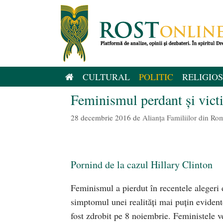
Sari
la
conținut
CULTURAL
POLITIC
RELIGIOS
Feminismul perdant și vict
28 decembrie 2016
de
Alianţa Familiilor din Ro
Pornind de la cazul Hillary Clinton
Feminismul a pierdut în recentele alegeri 
simptomul unei realităţi mai puţin eviden
fost zdrobit pe 8 noiembrie. Feministele v