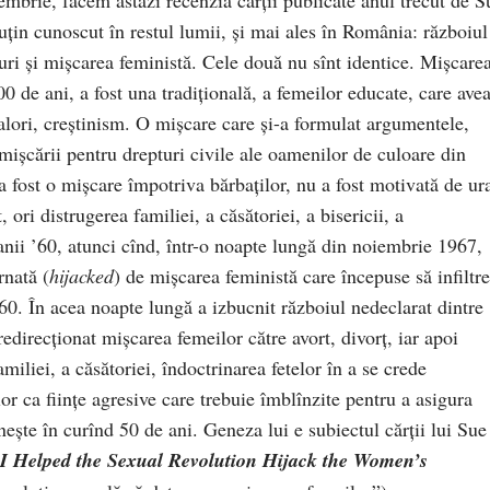
ţin cunoscut în restul lumii, şi mai ales în România: războiul
uri şi mişcarea feministă. Cele două nu sînt identice. Mişcare
0 de ani, a fost una tradiţională, a femeilor educate, care ave
valori, creştinism. O mişcare care şi-a formulat argumentele,
işcării pentru drepturi civile ale oamenilor de culoare din
a fost o mişcare împotriva bărbaţilor, nu a fost motivată de ur
 ori distrugerea familiei, a căsătoriei, a bisericii, a
 anii ’60, atunci cînd, într-o noapte lungă din noiembrie 1967,
rnată (
hijacked
) de mişcarea feministă care începuse să infiltr
‘60. În acea noapte lungă a izbucnit războiul nedeclarat dintre
redirecţionat mişcarea femeilor către avort, divorţ, iar apoi
miliei, a căsătoriei, îndoctrinarea fetelor în a se crede
ilor ca fiinţe agresive care trebuie îmblînzite pentru a asigura
nește în curînd 50 de ani.
Geneza lui e subiectul cărţii lui Sue
I Helped the Sexual Revolution Hijack the Women’s