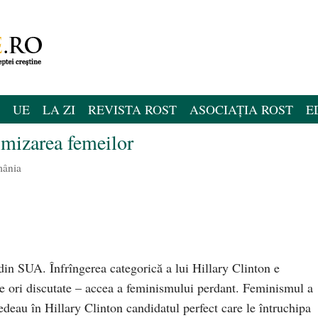
UE
LA ZI
REVISTA ROST
ASOCIAȚIA ROST
E
imizarea femeilor
mânia
din SUA. Înfrîngerea categorică a lui Hillary Clinton e
te ori discutate – accea a feminismului perdant. Feminismul a
edeau în Hillary Clinton candidatul perfect care le întruchipa