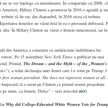
 că nu se vor înţelege cu musulmanii. În comparaţie cu 2008, c
ia Americii, Hillary Clinton a promovat în 2016 o agendă şi m
trebuie să fie rar, dar disponibil, în 2016 zicea că trebuie
. Majoritatea femeilor au văzut însă în ea o persoană dubioasă. 
e alta. În Hillary Clinton au văzut o femeie mincinoasă, iar în
rală din America a comentat cu amărăciune inabilitatea lui
o voteze. Pe 15 noiembrie
New York Times
a publicat nu mai
ctul. Primul,
The Dream – and the Myth – of the
„
Women’s
or»”), a redat declaraţia unei femei care l-a votat pe Trump:
I
 first woman president. She does not represent women at all 
 batjocură să o avem pe Clinton ca primul nostru preşedinte
aici
u pe mine, ca femeie. Deloc” – vezi articolul
).
ulat
Why did College-Educated White Women Vote for Trum