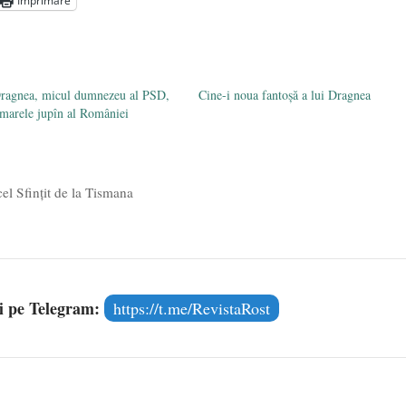
Imprimare
Dragnea, micul dumnezeu al PSD,
Cine-i noua fantoșă a lui Dragnea
 marele jupîn al României
l Sfințit de la Tismana
și pe Telegram:
https://t.me/RevistaRost