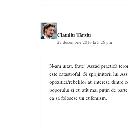
Claudiu Târziu
27 decembrie 2016 la 5:26 pm
N-am uitat, frate! Assad practică teror
este catastrofal. Si sprijinitorii lui A
opoziției/rebelilor au interese dintre
poporului și cu atît mai puțin de parte
ca să folosesc un eufemism.