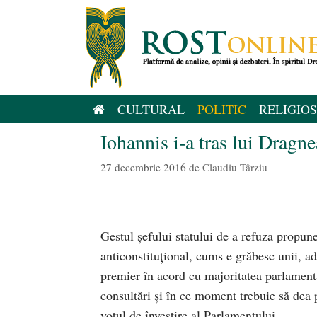
Sari
la
conținut
CULTURAL
POLITIC
RELIGIOS
Iohannis i-a tras lui Dragne
27 decembrie 2016
de
Claudiu Târziu
Gestul șefului statului de a refuza propun
anticonstituțional, cums e grăbesc unii, ad
premier în acord cu majoritatea parlamenta
consultări și în ce moment trebuie să dea 
votul de învestire al Parlamentului.