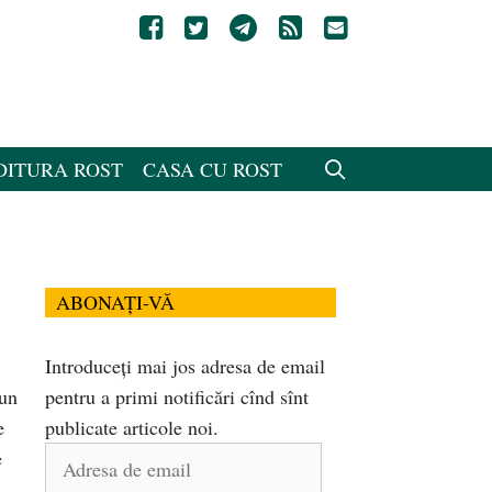
DITURA ROST
CASA CU ROST
ABONAȚI-VĂ
Introduceți mai jos adresa de email
 un
pentru a primi notificări cînd sînt
e
publicate articole noi.
Adresa
e
de