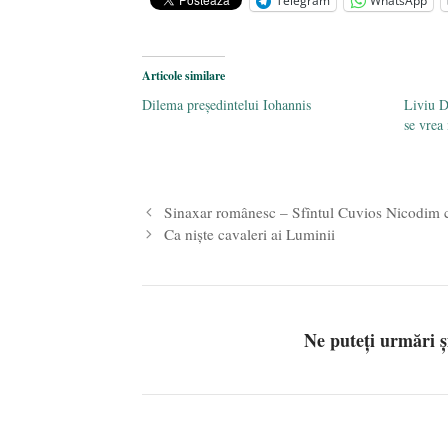
Telegram
WhatsApp
Articole similare
Dilema preşedintelui Iohannis
Liviu 
se vrea
Sinaxar românesc – Sfîntul Cuvios Nicodim ce
Ca niște cavaleri ai Luminii
Ne puteți urmări 