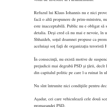
Refuzul lui Klaus Iohannis nu e nici pro
facă o altă propunere de prim-ministru, nu
este inacceptabilă. Public nu e obligat s
detalia. Deși cred că nu mai e nevoie, în 
Shhaideh, soțul doamnei propuse ca premier
aceluiași soț față de organizația teroristă
În consecință, nu există motive de suspen
prejudicii mai degrabă PSD și țării, decît 
din capitalul politic pe care l-a ruinat în u
Nu sînt întrunite nici condițiile pentru dec
Așadar, cei care vehiculează cele două scen
propagandei PSD.