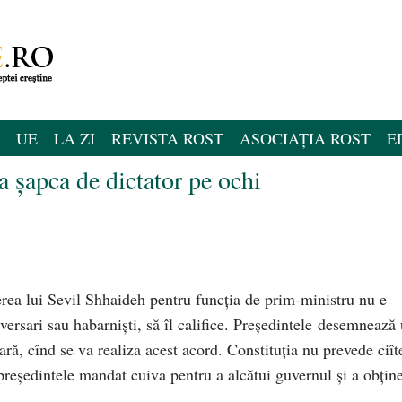
UE
LA ZI
REVISTA ROST
ASOCIAȚIA ROST
E
a șapca de dictator pe ochi
erea lui Sevil Shhaideh pentru funcția de prim-ministru nu e
versari sau habarniști, să îl califice. Președintele desemnează
ră, cînd se va realiza acest acord. Constituția nu prevede ciît
președintele mandat cuiva pentru a alcătui guvernul și a obțin