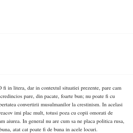
 fi in litera, dar in contextul situatiei prezente, pare cam
credincios pare, din pacate, foarte bun; nu poate fi cu
bertatea convertirii musulmanilor la crestinism. In acelasi
reacov imi plac mult, totusi poza cu copii omorati de
m aiurea. In general nu are cum sa ne placa politica rusa,
buna, atat cat poate fi de buna in acele locuri.