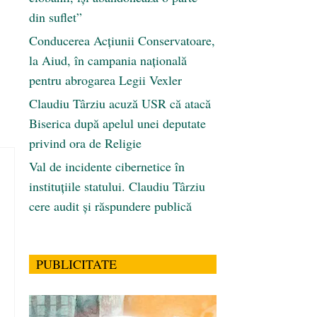
din suflet”
Conducerea Acțiunii Conservatoare,
la Aiud, în campania națională
pentru abrogarea Legii Vexler
Claudiu Târziu acuză USR că atacă
Biserica după apelul unei deputate
privind ora de Religie
Val de incidente cibernetice în
instituțiile statului. Claudiu Târziu
cere audit și răspundere publică
PUBLICITATE