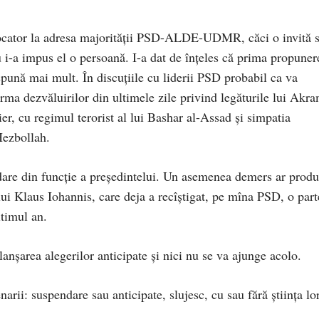
vocator la adresa majorității PSD-ALDE-UDMR, căci o invită 
 i-a impus el o persoană. I-a dat de înțeles că prima propuner
ă spună mai
mult. În discuțiile cu liderii PSD probabil ca va
urma dezvăluirilor din ultimele zile privind legăturile lui Akr
, cu regimul terorist al lui Bashar al-Assad și simpatia
 Hezbollah.
dare din funcție a președintelui. Un asemenea demers ar prod
lui Klaus Iohannis, care deja a recîștigat, pe mîna PSD, o part
ltimul an.
lanșarea alegerilor anticipate și nici nu se va ajunge acolo.
arii: suspendare sau anticipate, slujesc, cu sau fără știința lor