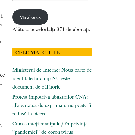
email
să
Mă abonez
e
Alătură-te celorlalți 371 de abonați.
am
CELE MAI CITITE
Ministerul de Interne: Noua carte de
uce
identitate fără cip NU este
e
document de călătorie
Protest împotriva abuzurilor CNA:
„Libertatea de exprimare nu poate fi
redusă la tăcere
Cum sunteți manipulați în privința
,
”pandemiei” de coronavirus