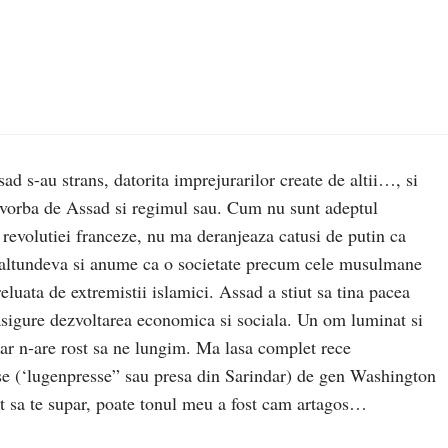
sad s-au strans, datorita imprejurarilor create de altii…, si
 vorba de Assad si regimul sau. Cum nu sunt adeptul
revolutiei franceze, nu ma deranjeaza catusi de putin ca
e altundeva si anume ca o societate precum cele musulmane
eluata de extremistii islamici. Assad a stiut sa tina pacea
a asigure dezvoltarea economica si sociala. Un om luminat si
dar n-are rost sa ne lungim. Ma lasa complet rece
se (‘lugenpresse” sau presa din Sarindar) de gen Washington
 sa te supar, poate tonul meu a fost cam artagos…