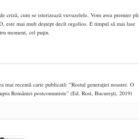
 de criză, cum se isterizează vuvuzelele. Vom avea premier pî
, este mai mult deștept decît orgolios. E timpul să mai lase
ntru moment, cel puțin.
 cea mai recentă carte publicată: ”Rostul generației noastre. O
supra României postcomuniste” (Ed. Rost, București, 2019)
audiu Târziu cere anchetă a Parchetului European și
a suprapreț
- 13 august 2025
august 2025
 să își protejeze resursele
- 11 august 2025