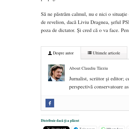
Să ne păstrăm calmul, nu e nici o situație
de revelion, dacă Liviu Dragnea, șeful PSD
poza de dictator. Și cred că o va face. Pe
Despre autor
Ultimele articole
About Claudiu Târziu
Jurnalist, scriitor şi editor;
perspectivă conservatoare a
„Microbuzele de aur” ale PNRR: Cl
reforme pentru a bloca achizițiile l
Dragi prieteni din Constanța
- 12 
Distribuie dacă ți-a plăcut
România nu știe să își folosească și