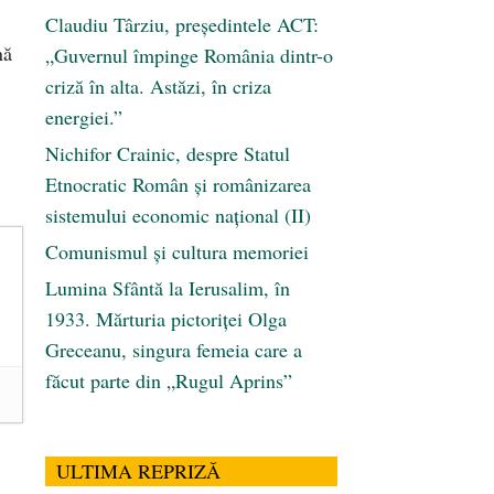
Claudiu Târziu, președintele ACT:
nă
„Guvernul împinge România dintr-o
criză în alta. Astăzi, în criza
energiei.”
Nichifor Crainic, despre Statul
Etnocratic Român şi românizarea
sistemului economic naţional (II)
Comunismul şi cultura memoriei
Lumina Sfântă la Ierusalim, în
1933. Mărturia pictoriței Olga
Greceanu, singura femeia care a
făcut parte din „Rugul Aprins”
ULTIMA REPRIZĂ