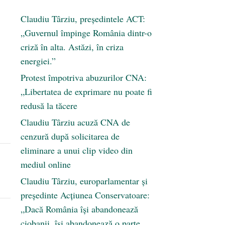
Claudiu Târziu, președintele ACT:
„Guvernul împinge România dintr-o
criză în alta. Astăzi, în criza
energiei.”
Protest împotriva abuzurilor CNA:
„Libertatea de exprimare nu poate fi
redusă la tăcere
Claudiu Târziu acuză CNA de
cenzură după solicitarea de
eliminare a unui clip video din
mediul online
Claudiu Târziu, europarlamentar și
președinte Acțiunea Conservatoare:
„Dacă România își abandonează
ciobanii, își abandonează o parte