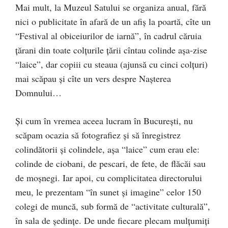
Mai mult, la Muzeul Satului se organiza anual, fără
nici o publicitate în afară de un afiş la poartă, cîte un
“Festival al obiceiurilor de iarnă”, în cadrul căruia
ţărani din toate colţurile ţării cîntau colinde aşa-zise
“laice”, dar copiii cu steaua (ajunsă cu cinci colţuri)
mai scăpau şi cîte un vers despre Naşterea
Domnului…
Şi cum în vremea aceea lucram în Bucureşti, nu
scăpam ocazia să fotografiez şi să înregistrez
colindătorii şi colindele, aşa “laice” cum erau ele:
colinde de ciobani, de pescari, de fete, de flăcăi sau
de moşnegi. Iar apoi, cu complicitatea directorului
meu, le prezentam “în sunet şi imagine” celor 150
colegi de muncă, sub formă de “activitate culturală”,
în sala de şedinţe. De unde fiecare plecam mulţumiţi