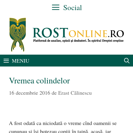
Sari
Social
la
conținut
MENIU
Vremea colindelor
16 decembrie 2016
de
Erast Călinescu
A fost odată ca niciodată o vreme cînd oamenii se
cununau şi îşi botezau copiii în taină, acasă, iar