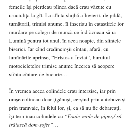
femeile îşi pierdeau pîinea dacă erau văzute cu
cruciuliţa la gît. La sfînta slujbă a Învierii, de pildă,
turnătorii, trimişi anume, îi înscriau în catastifele lor
murdare pe colegii de muncă ce îndrăzneau să ia
Lumină pentru tot anul, în acea noapte, din sfintele
biserici. Iar cînd credincioşii cîntau, afară, cu
lumînările aprinse, “Hristos a Înviat”, huruitul
motocicletelor trimise anume încerca să acopere
sfînta cîntare de bucurie…
În vremea aceea colindele erau interzise, iar prin
oraşe colindau doar ţigănuşi, cerşind prin autobuze şi
prin tramvaie, în felul lor, şi, ca să nu fie debarcaţi,
îşi terminau colindele cu
“Foaie verde de piper,/ să
trăiască dom-şofer”
…