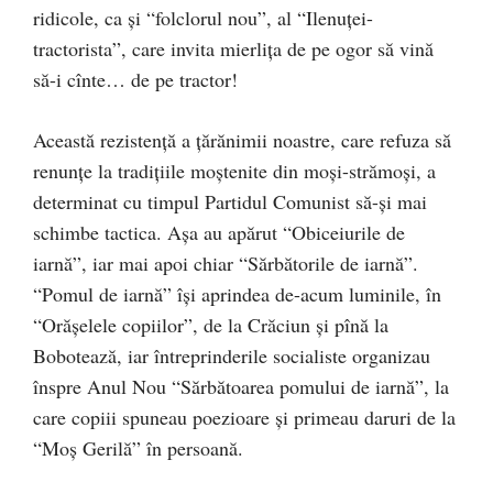
ridicole, ca şi “folclorul nou”, al “Ilenuţei-
tractorista”, care invita mierliţa de pe ogor să vină
să-i cînte… de pe tractor!
Această rezistenţă a ţărănimii noastre, care refuza să
renunţe la tradiţiile moştenite din moşi-strămoşi, a
determinat cu timpul Partidul Comunist să-şi mai
schimbe tactica. Aşa au apărut “Obiceiurile de
iarnă”, iar mai apoi chiar “Sărbătorile de iarnă”.
“Pomul de iarnă” îşi aprindea de-acum luminile, în
“Orăşelele copiilor”, de la Crăciun şi pînă la
Bobotează, iar întreprinderile socialiste organizau
înspre Anul Nou “Sărbătoarea pomului de iarnă”, la
care copiii spuneau poezioare şi primeau daruri de la
“Moş Gerilă” în persoană.