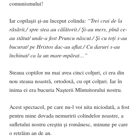
comunismului!
Iar copilaşii şi-au început colinda:
“Trei crai de la
răsărit,/ spre stea au călătorit./ Şi-au mers, pînă ce-
au stătut/ unde-a fost Pruncu născut./ Şi cu toţi s-au
bucurat/ pe Hristos dac-au aflat./ Cu daruri s-au
închinat/ ca la un mare-mpărat…”
Steaua copiilor nu mai avea cinci colţuri, ci era din
nou steaua noastră, ortodoxă, cu opt colţuri. Iar în
inima ei era bucuria Naşterii Mîntuitorului nostru.
Acest spectacol, pe care nu-l voi uita niciodată, a fost
pentru mine dovada nemuririi colindelor noastre, a
sufletului nostru creştin şi românesc, minune pe care
o retrăim an de an.