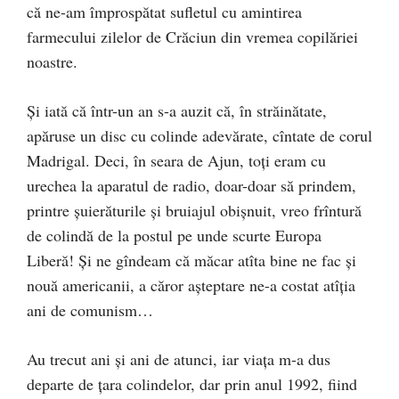
că ne-am împrospătat sufletul cu amintirea
farmecului zilelor de Crăciun din vremea copilăriei
noastre.
Şi iată că într-un an s-a auzit că, în străinătate,
apăruse un disc cu colinde adevărate, cîntate de corul
Madrigal. Deci, în seara de Ajun, toţi eram cu
urechea la aparatul de radio, doar-doar să prindem,
printre şuierăturile şi bruiajul obişnuit, vreo frîntură
de colindă de la postul pe unde scurte Europa
Liberă! Şi ne gîndeam că măcar atîta bine ne fac şi
nouă americanii, a căror aşteptare ne-a costat atîţia
ani de comunism…
Au trecut ani şi ani de atunci, iar viaţa m-a dus
departe de ţara colindelor, dar prin anul 1992, fiind