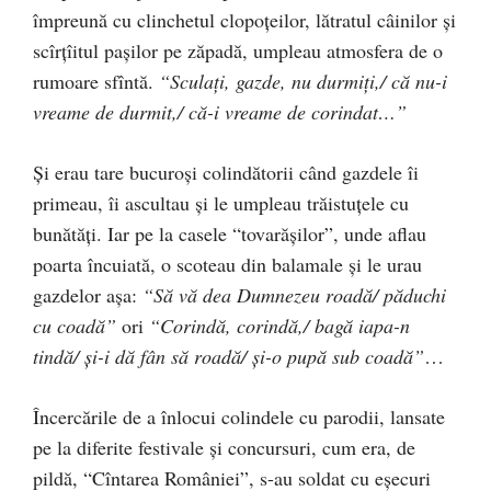
împreună cu clinchetul clopoţeilor, lătratul câinilor şi
scîrţîitul paşilor pe zăpadă, umpleau atmosfera de o
rumoare sfîntă.
“Sculaţi, gazde, nu durmiţi,/ că nu-i
vreame de durmit,/ că-i vreame de corindat…”
Şi erau tare bucuroşi colindătorii când gazdele îi
primeau, îi ascultau şi le umpleau trăistuţele cu
bunătăţi. Iar pe la casele “tovarăşilor”, unde aflau
poarta încuiată, o scoteau din balamale şi le urau
gazdelor aşa:
“Să vă dea Dumnezeu roadă/ păduchi
cu coadă”
ori
“Corindă, corindă,/ bagă iapa-n
tindă/ şi-i dă fân să roadă/ şi-o pupă sub coadă”
…
Încercările de a înlocui colindele cu parodii, lansate
pe la diferite festivale şi concursuri, cum era, de
pildă, “Cîntarea României”, s-au soldat cu eşecuri