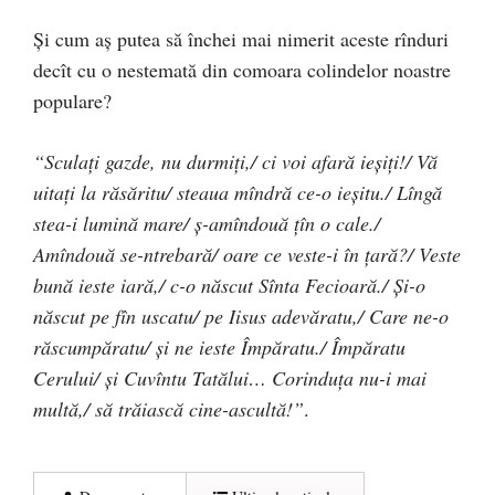
Şi cum aş putea să închei mai nimerit aceste rînduri
decît cu o nestemată din comoara colindelor noastre
populare?
“Sculaţi gazde, nu durmiţi,/ ci voi afară ieşiţi!/ Vă
uitaţi la răsăritu/ steaua mîndră ce-o ieşitu./ Lîngă
stea-i lumină mare/ ş-amîndouă ţîn o cale./
Amîndouă se-ntrebară/ oare ce veste-i în ţară?/ Veste
bună ieste iară,/ c-o născut Sînta Fecioară./ Şi-o
născut pe fîn uscatu/ pe Iisus adevăratu,/ Care ne-o
răscumpăratu/ şi ne ieste Împăratu./ Împăratu
Cerului/ şi Cuvîntu Tatălui… Corinduţa nu-i mai
multă,/ să trăiască cine-ascultă!”
.