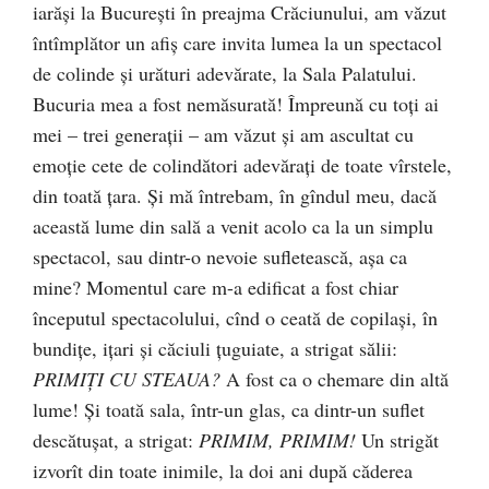
iarăşi la Bucureşti în preajma Crăciunului, am văzut
întîmplător un afiş care invita lumea la un spectacol
de colinde şi urături adevărate, la Sala Palatului.
Bucuria mea a fost nemăsurată! Împreună cu toţi ai
mei – trei generaţii – am văzut şi am ascultat cu
emoţie cete de colindători adevăraţi de toate vîrstele,
din toată ţara. Şi mă întrebam, în gîndul meu, dacă
această lume din sală a venit acolo ca la un simplu
spectacol, sau dintr-o nevoie sufletească, aşa ca
mine? Momentul care m-a edificat a fost chiar
începutul spectacolului, cînd o ceată de copilaşi, în
bundiţe, iţari şi căciuli ţuguiate, a strigat sălii:
PRIMIŢI CU STEAUA?
A fost ca o chemare din altă
lume! Şi toată sala, într-un glas, ca dintr-un suflet
descătuşat, a strigat:
PRIMIM, PRIMIM!
Un strigăt
izvorît din toate inimile, la doi ani după căderea