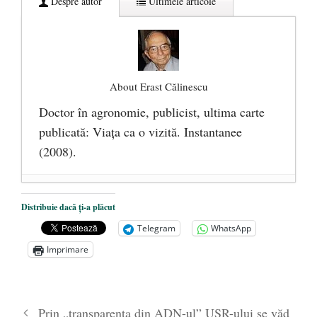
Despre autor
Ultimele articole
About Erast Călinescu
Doctor în agronomie, publicist, ultima carte
publicată: Viaţa ca o vizită. Instantanee
(2008).
Vremea colindelor
- 16 decembrie 2016
Distribuie dacă ți-a plăcut
Sfîntă Lumină Pascală
- 16 aprilie 2012
Telegram
WhatsApp
Imprimare
Prin „transparenţa din ADN-ul” USR-ului se văd