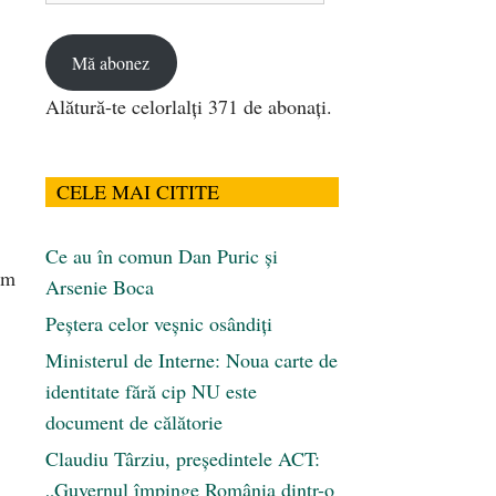
email
Mă abonez
Alătură-te celorlalți 371 de abonați.
CELE MAI CITITE
Ce au în comun Dan Puric şi
cum
Arsenie Boca
Peştera celor veşnic osândiţi
Ministerul de Interne: Noua carte de
identitate fără cip NU este
document de călătorie
Claudiu Târziu, președintele ACT:
„Guvernul împinge România dintr-o