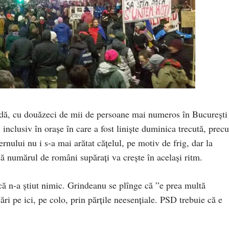
adă, cu douăzeci de mii de persoane mai numeros în București
, inclusiv în orașe în care a fost liniște duminica trecută, pre
nului nu i s-a mai arătat cățelul, pe motiv de frig, dar la
că numărul de români supărați va crește în același ritm.
că n-a știut nimic. Grindeanu se plînge că ”e prea multă
ri pe ici, pe colo, prin părțile neesențiale. PSD trebuie că e