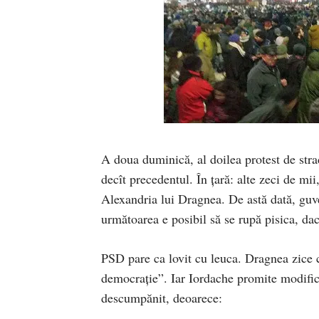
A doua duminică, al doilea protest de str
decît precedentul. În țară: alte zeci de mii
Alexandria lui Dragnea. De astă dată, guver
următoarea e posibil să se rupă pisica, da
PSD pare ca lovit cu leuca. Dragnea zice 
democrație”. Iar Iordache promite modifică
descumpănit, deoarece: