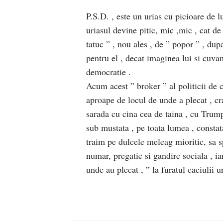
P.S.D. , este un urias cu picioare de lu
uriasul devine pitic, mic ,mic , cat 
tatuc ” , nou ales , de ” popor ” , du
pentru el , decat imaginea lui si cuvan
democratie .
Acum acest ” broker ” al politicii de ca
aproape de locul de unde a plecat , cr
sarada cu cina cea de taina , cu Trum
sub mustata , pe toata lumea , constat
traim pe dulcele meleag mioritic, sa s
numar, pregatie si gandire sociala , iar
unde au plecat , ” la furatul caciulii u