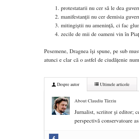
protestatarii nu cer să le dea guve
manifestanții nu cer demisia guvern
mitingiștii nu amenință, ci fac glu
zecile de mii de oameni vin în Piaț
Pesemene, Dragnea își spune, pe sub mustaț
atunci e clar că o astfel de ciudățenie numa
Despre autor
Ultimele articole
About Claudiu Târziu
Jurnalist, scriitor şi editor;
perspectivă conservatoare a