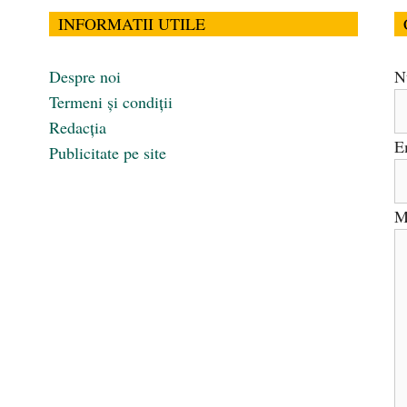
INFORMATII UTILE
Despre noi
N
Termeni și condiții
Redacția
E
Publicitate pe site
M