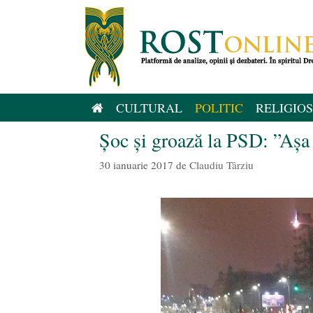
Sari
la
conținut
CULTURAL
POLITIC
RELIGIOS
Șoc și groază la PSD: ”Așa 
30 ianuarie 2017
de
Claudiu Târziu