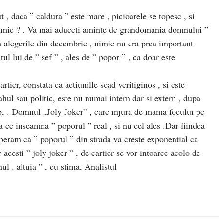
t , daca ” caldura ” este mare , picioarele se topesc , si
de mic ? . Va mai aduceti aminte de grandomania domnului ”
pa alegerile din decembrie , nimic nu era prea important
tul lui de ” sef ” , ales de ” popor ” , ca doar este
rtier, constata ca actiunille scad veritiginos , si este
ahul sau politic, este nu numai intern dar si extern , dupa
p, . Domnul „Joly Joker” , care injura de mama focului pe
a ce inseamna ” poporul ” real , si nu cel ales .Dar fiindca
peram ca ” poporul ” din strada va creste exponential ca
 acesti ” joly joker ” , de cartier se vor intoarce acolo de
nul . altuia ” , cu stima, Analistul