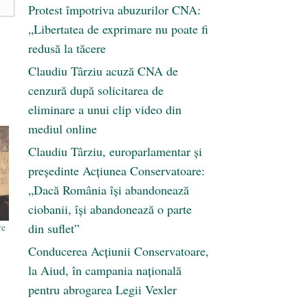
Protest împotriva abuzurilor CNA:
„Libertatea de exprimare nu poate fi
redusă la tăcere
Claudiu Târziu acuză CNA de
cenzură după solicitarea de
eliminare a unui clip video din
mediul online
Claudiu Târziu, europarlamentar și
președinte Acțiunea Conservatoare:
„Dacă România își abandonează
ciobanii, își abandonează o parte
din suflet”
re
Conducerea Acțiunii Conservatoare,
la Aiud, în campania națională
pentru abrogarea Legii Vexler