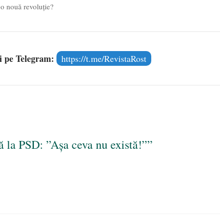
 o nouă revoluție?
și pe Telegram:
https://t.me/RevistaRost
ă la PSD: ”Așa ceva nu există!””