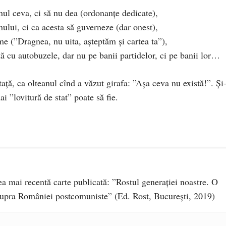
rnul ceva, ci să nu dea (ordonanțe dedicate),
ului, ci ca acesta să guverneze (dar onest),
me (”Dragnea, nu uita, așteptăm și cartea ta”),
ă cu autobuzele, dar nu pe banii partidelor, ci pe banii lor…
ă, ca olteanul cînd a văzut girafa: ”Așa ceva nu există!”. Și
i ”lovitură de stat” poate să fie.
 cea mai recentă carte publicată: ”Rostul generației noastre. O
supra României postcomuniste” (Ed. Rost, București, 2019)