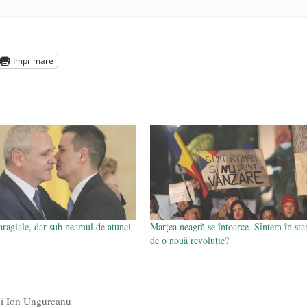
audiu Târziu cere anchetă a Parchetului European și
a suprapreț
- 13 august 2025
august 2025
 să își protejeze resursele
- 11 august 2025
Imprimare
aragiale, dar sub neamul de atunci
Marțea neagră se întoarce. Sîntem în sta
de o nouă revoluție?
 și Ion Ungureanu