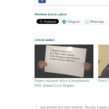
„Microbuzele de aur” ale PNRR: Cl
reforme pentru a bloca achizițiile l
Dragi prieteni din Constanța
- 12 
Distribuie dacă ți-a plăcut
România nu știe să își folosească și
Telegram
WhatsApp
Articole similare
Despre caracterul infect al președintelui
Peste C
PSD, domnul Liviu Dragnea
Am pierdut doi mari patrioți: Nicolae Lupan