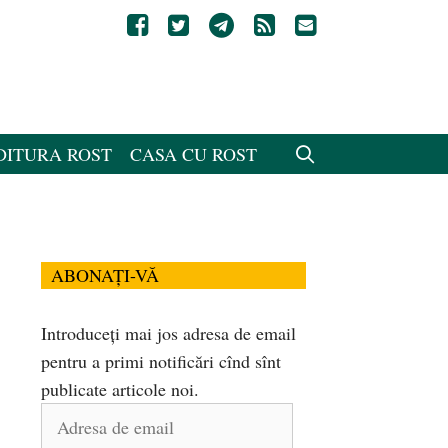
DITURA ROST
CASA CU ROST
ABONAȚI-VĂ
Introduceți mai jos adresa de email
pentru a primi notificări cînd sînt
publicate articole noi.
Adresa
de