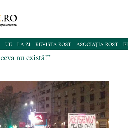
UE
LA ZI
REVISTA ROST
ASOCIAȚIA ROST
E
ceva nu există!”