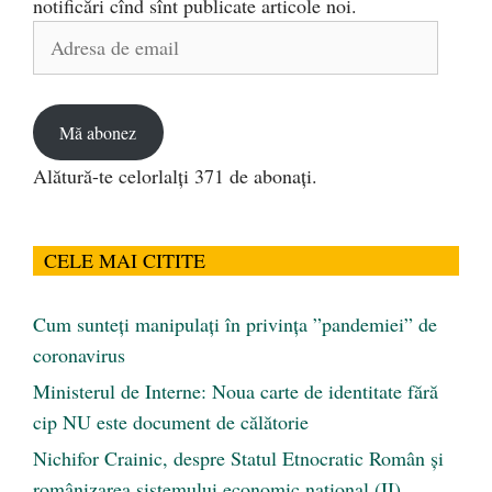
notificări cînd sînt publicate articole noi.
Adresa
de
email
Mă abonez
Alătură-te celorlalți 371 de abonați.
CELE MAI CITITE
Cum sunteți manipulați în privința ”pandemiei” de
coronavirus
Ministerul de Interne: Noua carte de identitate fără
cip NU este document de călătorie
Nichifor Crainic, despre Statul Etnocratic Român şi
românizarea sistemului economic naţional (II)