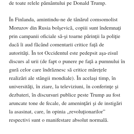
de toate relele pământului pe Donald Trump.
În Finlanda, amintindu-ne de tânărul comsomolist
Moruzov din Rusia bolşevică, copiii sunt îndemnaţi
prin campanii oficiale să-şi toarne părinţii la poliţie
dacă îi aud făcând comentarii critice faţă de
autorităţi. În tot Occidentul este pedepsit aşa-zisul
discurs al urii (de fapt o punere pe faţă a pumnului în
gură celor care îndrăznesc să critice măreţele
realizări ale stângii mondiale). În acelaşi timp, în
universităţi, în ziare, la televiziuni, în conferinţe şi
dezbateri, în discursuri publice peste Trump au fost
aruncate tone de fecale, de ameninţări şi de instigări
la asasinat, care, în opinia „revoluţionarilor”
respectivi sunt o manifestare absolut normală.