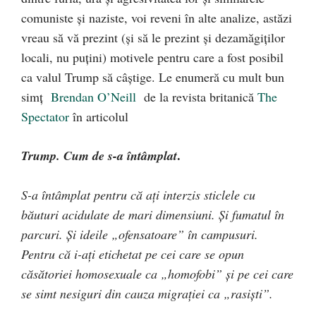
comuniste şi naziste, voi reveni în alte analize, astăzi
vreau să vă prezint (şi să le prezint şi dezamăgiţilor
locali, nu puţini) motivele pentru care a fost posibil
ca valul Trump să câştige. Le enumeră cu mult bun
simţ
Brendan O’Neill
de la revista britanică
The
Spectator
în articolul
.
Trump. Cum de s-a întâmplat
S-a întâmplat pentru că aţi interzis sticlele cu
băuturi acidulate de mari dimensiuni. Şi fumatul în
parcuri. Şi ideile „ofensatoare” în campusuri.
Pentru că i-aţi etichetat pe cei care se opun
căsătoriei homosexuale ca „homofobi” şi pe cei care
se simt nesiguri din cauza migraţiei ca „rasişti”.