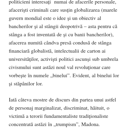
politicieni interesaţi numai de afacerile personale,
afacerişti criminali care susţin globalizarea (marele
guvern mondial este o idee şi un obiectiv al
bancherilor şi al stângii deopotrivă – asta pentru că
stânga a fost inventată de şi cu banii bancherilor),
afacerea numită cândva presă condusă de stânga
financiară globalistă, intelectualii de carton ai
universităţilor, activişti politici ascunşi sub umbrela
civismului sunt astăzi noul val revoluţionar care
vorbeşte în numele „binelui”. Evident, al binelui lor
şi stăpânilor lor.
Iată câteva mostre de discurs din partea unui astfel
de personaj marginalizat, discriminat, hăituit, o
victimă a terorii fundamentaliste tradiţionaliste
concentrată astăzi în „trumpism”, Madona.