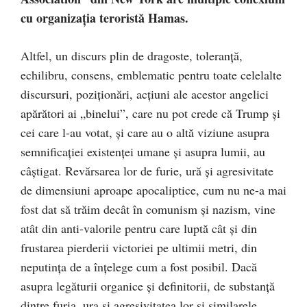
cu organizaţia teroristă Hamas.
Altfel, un discurs plin de dragoste, toleranţă,
echilibru, consens, emblematic pentru toate celelalte
discursuri, poziţionări, acţiuni ale acestor angelici
apărători ai „binelui”, care nu pot crede că Trump şi
cei care l-au votat, şi care au o altă viziune asupra
semnificaţiei existenţei umane şi asupra lumii, au
câştigat. Revărsarea lor de furie, ură şi agresivitate
de dimensiuni aproape apocaliptice, cum nu ne-a mai
fost dat să trăim decât în comunism şi nazism, vine
atât din anti-valorile pentru care luptă cât şi din
frustarea pierderii victoriei pe ultimii metri, din
neputinţa de a înţelege cum a fost posibil. Dacă
asupra legăturii organice şi definitorii, de substanţă
dintre furia, ura şi agresivitatea lor şi similarele