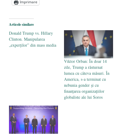
Imprimare
Ce „nu trebuie să ştiţi” despre legătura
dintre cei mai bogaţi şi cei mai săraci
oameni ai planetei şi stânga planetară
- 28
Articole similare
ianuarie 2017
Donald Trump vs. Hillary
Trump a ajuns preşedinte pentru că i-aţi
Clinton. Manipularea
„experților” din mass media
tratat pe oameni ca pe gunoaie
- 23
ianuarie 2017
Viktor Orban: În doar 14
zile, Trump a răsturnat
lumea cu câteva măsuri. În
America, s-a terminat cu
nebunia gender și cu
finanţarea organizaţiilor
globaliste ale lui Soros