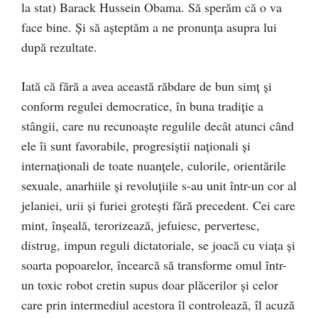
la stat) Barack Hussein Obama. Să sperăm că o va
face bine. Şi să aşteptăm a ne pronunţa asupra lui
după rezultate.
Iată că fără a avea această răbdare de bun simţ şi
conform regulei democratice, în buna tradiţie a
stângii, care nu recunoaşte regulile decât atunci când
ele îi sunt favorabile, progresiştii naţionali şi
internaţionali de toate nuanţele, culorile, orientările
sexuale, anarhiile şi revoluţiile s-au unit într-un cor al
jelaniei, urii şi furiei groteşti fără precedent. Cei care
mint, înşeală, terorizează, jefuiesc, pervertesc,
distrug, impun reguli dictatoriale, se joacă cu viaţa şi
soarta popoarelor, încearcă să transforme omul într-
un toxic robot cretin supus doar plăcerilor şi celor
care prin intermediul acestora îl controlează, îl acuză