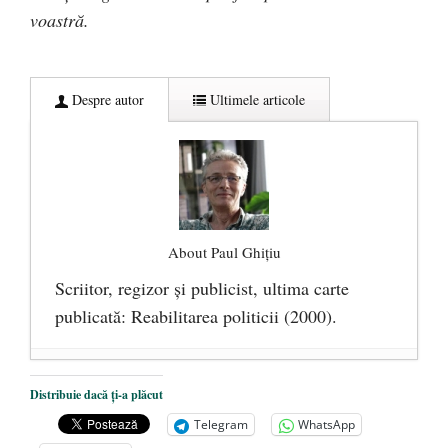
voastră.
Despre autor
Ultimele articole
About Paul Ghițiu
Scriitor, regizor şi publicist, ultima carte
publicată: Reabilitarea politicii (2000).
De ce urăşte stânga banii lichizi. Războiul
Distribuie dacă ți-a plăcut
cu cash-ul, sau drumul spre sclavia totală
-
Telegram
WhatsApp
9 februarie 2017