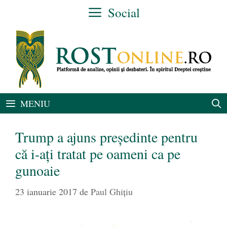
Sari
Social
la
conținut
MENIU
Trump a ajuns preşedinte pentru
că i-aţi tratat pe oameni ca pe
gunoaie
23 ianuarie 2017
de
Paul Ghițiu