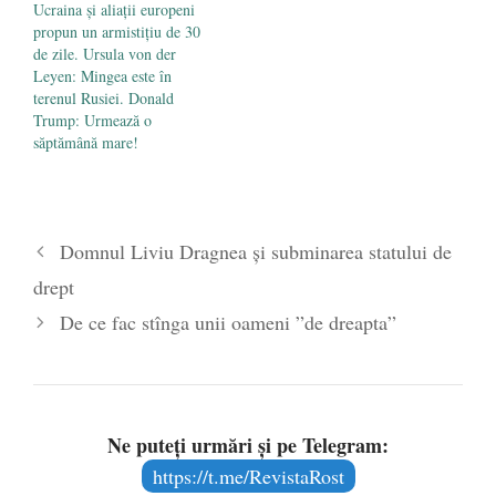
Ucraina și aliații europeni
propun un armistiţiu de 30
de zile. Ursula von der
Leyen: Mingea este în
terenul Rusiei. Donald
Trump: Urmează o
săptămână mare!
Domnul Liviu Dragnea și subminarea statului de
drept
De ce fac stînga unii oameni ”de dreapta”
Ne puteți urmări și pe Telegram:
https://t.me/RevistaRost