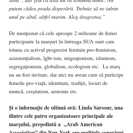
Alba”, dar ştiu că asta nu va schimba nimic. Nu
putem cădea prada disperării. Trebuie să ne iubim
unul pe altul, altfel murim. Aleg dragostea.”
De menţionat că cele aproape 2 milioane de femei
participante la marşuri în întreaga SUA sunt cam
totuna cu activul progresist feminin pro-feminism,
asiastenţialism, lgbt-ism, migraţionism, islamism,
segregaţionism, globalism, ecologism etc. La marş
nu au fost invitate, dar nici nu aveau cum să participe
femeile pro-viaţă, identitate, tradiţii, locuri de
muncă, creştinism, armonie etc.
Şi o informaţie de ultimă oră: Linda Sarsour, una
dintre cele patru organizatoare principale ale
marşului, preşedintă a „
Arab American
Association” din New York are multiple conexiuni