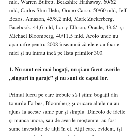
mld, Warren Buffett, Berkshire Hathaway, 60/62
mld, Carlos Slim Helu, Grupo Carso, 50/60 mld, Jeff
Bezos, Amazon, 45/8,2 mld, Mark Zuckerberg,
Facebook, 44,6 mld, Larry Ellison, Oracle, 43,6/ şi
Michael Bloomberg, 40/11,5 mld. Acolo unde nu
apar cifre pentru 2008 înseamnă că ele erau foarte
mici şi nu intrau încă pe lista primilor 300.
1. Nu sunt cei mai bogaţi, nu şi-au făcut averile
„singuri în garaje” şi nu sunt de capul lor.
Primul lucru pe care trebuie să-l ştim: bogaţii din
topurile Forbes, Bloomberg şi oricare altele nu au
ajuns la aceste sume pur şi simplu. Dincolo de ideile
şi munca unora, sau de averile moştenite, au fost
sume investitite de alţii în ei. Alţii care, evident, îşi