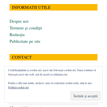
INFORMATII UTILE
Despre noi
Termeni și condiții
Redacția
Publicitate pe site
CONTACT
Confidențialitate și cookie-uri: acest site folosește cookie-uri. Dacă continui să
Nume
(obligatoriu)
folosești acest site web, ești de acord cu utilizarea lor.
Pentru a afla mai multe, inclusiv cum să controlezi cookie-urile, uită-te aici:
Politică cookie-uri
Email
(obligatoriu)