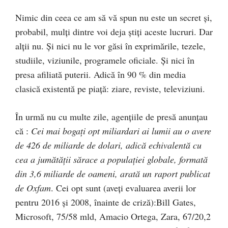
Nimic din ceea ce am să vă spun nu este un secret şi,
probabil, mulţi dintre voi deja ştiţi aceste lucruri. Dar
alţii nu. Şi nici nu le vor găsi în exprimările, tezele,
studiile, viziunile, programele oficiale. Şi nici în
presa afiliată puterii. Adică în 90 % din media
clasică existentă pe piaţă: ziare, reviste, televiziuni.
În urmă nu cu multe zile, agenţiile de presă anunţau
că :
Cei mai bogaţi opt miliardari ai lumii au o avere
de 426 de miliarde de dolari, adică echivalentă cu
cea a jumătăţii sărace a populaţiei globale, formată
din 3,6 miliarde de oameni, arată un raport publicat
de Oxfam
. Cei opt sunt (aveţi evaluarea averii lor
pentru 2016 şi 2008, înainte de criză):Bill Gates,
Microsoft, 75/58 mld, Amacio Ortega, Zara, 67/20,2