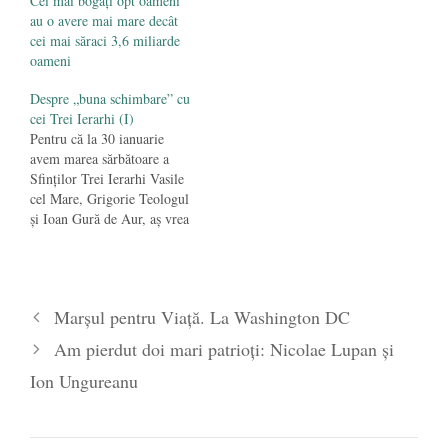
Cei mai bogați opt oameni
au o avere mai mare decât
cei mai săraci 3,6 miliarde
oameni
Despre „buna schimbare” cu
cei Trei Ierarhi (I)
Pentru că la 30 ianuarie
avem marea sărbătoare a
Sfinţilor Trei Ierarhi Vasile
cel Mare, Grigorie Teologul
şi Ioan Gură de Aur, aş vrea
să prefigurăm acest
eveniment cu fragmente
dintr-un admirabil text
despre cei trei al
Marșul pentru Viață. La Washington DC
arhiepsicopului Anastasios
Yannoulatos. Cu titlul
Am pierdut doi mari patrioți: Nicolae Lupan și
“DINAMICA UNEI
SCHIMBĂRI GLOBALE ŞI
Ion Ungureanu
CONTINUE sau Mărturia…