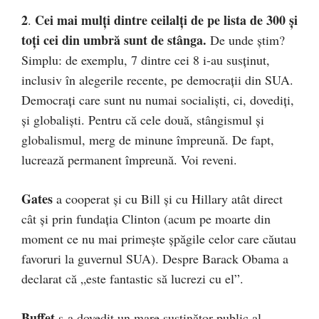
2
Cei mai mulţi dintre ceilalţi de pe lista de 300 şi
.
toţi cei din umbră sunt de stânga.
De unde ştim?
Simplu: de exemplu, 7 dintre cei 8 i-au susţinut,
inclusiv în alegerile recente, pe democraţii din SUA.
Democraţi care sunt nu numai socialişti, ci, dovediţi,
şi globalişti. Pentru că cele două, stângismul şi
globalismul, merg de minune împreună. De fapt,
lucrează permanent împreună. Voi reveni.
Gates
a cooperat şi cu Bill şi cu Hillary atât direct
cât şi prin fundaţia Clinton (acum pe moarte din
moment ce nu mai primeşte şpăgile celor care căutau
favoruri la guvernul SUA). Despre Barack Obama a
declarat că „este fantastic să lucrezi cu el”.
Buffet
s-a dovedit un mare susţinător public al