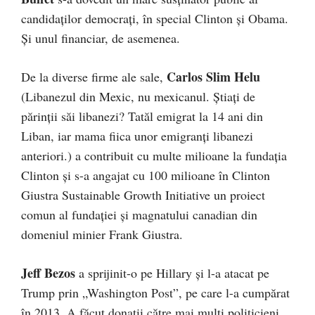
candidaţilor democraţi, în special Clinton şi Obama.
Şi unul financiar, de asemenea.
Carlos Slim Helu
De la diverse firme ale sale,
(Libanezul din Mexic, nu mexicanul. Ştiaţi de
părinţii săi libanezi? Tatăl emigrat la 14 ani din
Liban, iar mama fiica unor emigranţi libanezi
anteriori.) a contribuit cu multe milioane la fundaţia
Clinton şi s-a angajat cu 100 milioane în Clinton
Giustra Sustainable Growth Initiative un proiect
comun al fundaţiei şi magnatului canadian din
domeniul minier Frank Giustra.
Jeff Bezos
a sprijinit-o pe Hillary şi l-a atacat pe
Trump prin „Washington Post”, pe care l-a cumpărat
în 2013. A făcut donaţii către mai mulţi politicieni