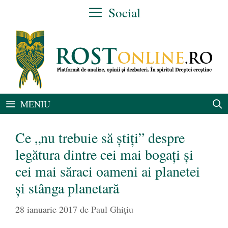
Sari
Social
la
conținut
MENIU
Ce „nu trebuie să ştiţi” despre
legătura dintre cei mai bogaţi şi
cei mai săraci oameni ai planetei
şi stânga planetară
28 ianuarie 2017
de
Paul Ghițiu