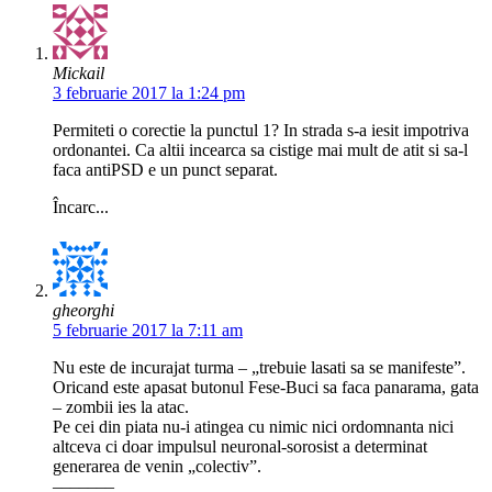
Mickail
3 februarie 2017 la 1:24 pm
Permiteti o corectie la punctul 1? In strada s-a iesit impotriva
ordonantei. Ca altii incearca sa cistige mai mult de atit si sa-l
faca antiPSD e un punct separat.
Încarc...
gheorghi
5 februarie 2017 la 7:11 am
Nu este de incurajat turma – „trebuie lasati sa se manifeste”.
Oricand este apasat butonul Fese-Buci sa faca panarama, gata
– zombii ies la atac.
Pe cei din piata nu-i atingea cu nimic nici ordomnanta nici
altceva ci doar impulsul neuronal-sorosist a determinat
generarea de venin „colectiv”.
–––––––