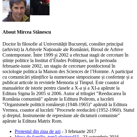
About Mircea Stănescu
Doctor în filosofie al Universității București, consilier principal
(arhivist) la Arhivele Naționale ale României, Biroul de Arhive
Contemporane. Între 1999 și 2002 a efectuat stagii de cercetare în
științe politice la Institut d’Études Politiques, iar în perioada
februarie‑iunie 2002, un stagiu de cercetare postdoctoral în
sociologie politica la Maison des Sciences de l’Homme. A participat
cu comunicări științifice la numeroase sim­pozioane și conferințe și a
publicat articole in revistele Memoria și Timpul. Este coautor al
manualelor de istorie pentru clasele a X‑a și a XI‑a apărute la
Editura Sigma în 2005 si 2006. Autor al trilogiei "Reeducarea în
România comunistă" apărute la Editura Polirom, a lucrării
"Organismele politicii românești (1948-1965)" apărută la Editura
Vremea, coautor al lucrării "Procesele reeducării (1952-1960). Statul
și dreptul. Instrumente de represiune ale dictaturii comuniste"
apărute la Editura Matrix Rom.
Protestul din ziua de azi
- 3 februarie 2017
Ideea de familie, temă electorală?
- 23 octombrie 2016