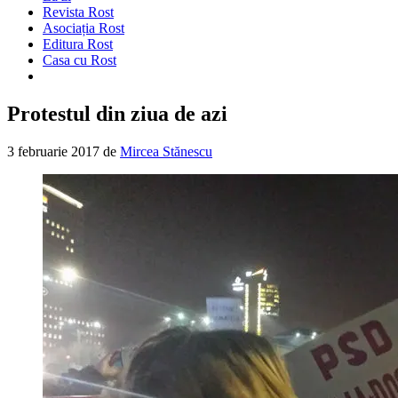
Revista Rost
Asociația Rost
Editura Rost
Casa cu Rost
Protestul din ziua de azi
3 februarie 2017
de
Mircea Stănescu