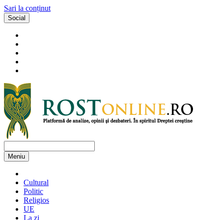
Sari la conținut
Social
Meniu
Cultural
Politic
Religios
UE
La zi