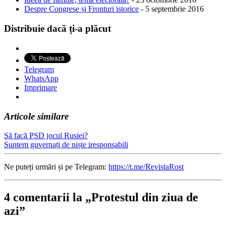
Despre Congrese și Fronturi istorice
- 5 septembrie 2016
Distribuie dacă ți-a plăcut
Telegram
WhatsApp
Imprimare
Articole similare
Să facă PSD jocul Rusiei?
Suntem guvernați de niște iresponsabili
Ne puteți urmări și pe Telegram:
https://t.me/RevistaRost
4 comentarii la „Protestul din ziua de
azi”