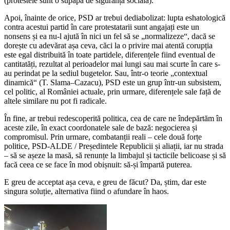
(protestele sunt o supapă de siguranță socială).
Apoi, înainte de orice, PSD ar trebui dediabolizat: lupta eshatologică
contra acestui partid în care protestatarii sunt angajați este un
nonsens și ea nu-l ajută în nici un fel să se „normalizeze“, dacă se
dorește cu adevărat așa ceva, căci la o privire mai atentă corupția
este egal distribuită în toate partidele, diferențele fiind eventual de
cantitatăți, rezultat al perioadelor mai lungi sau mai scurte în care s-
au perindat pe la sediul bugetelor. Sau, într-o teorie „contextual
dinamică“ (T. Slama–Cazacu), PSD este un grup într-un subsistem,
cel politic, al României actuale, prin urmare, diferențele sale față de
altele similare nu pot fi radicale.
În fine, ar trebui redescoperită politica, cea de care ne îndepărtăm în
aceste zile, în exact coordonatele sale de bază: negocierea și
compromisul. Prin urmare, combatanții reali – cele două forțe
politice, PSD-ALDE / Președintele Republicii și aliații, iar nu strada
– să se așeze la masă, să renunțe la limbajul și tacticile belicoase și să
facă ceea ce se face în mod obișnuit: să-și împartă puterea.
E greu de acceptat așa ceva, e greu de făcut? Da, știm, dar este
singura soluție, alternativa fiind o afundare în haos.