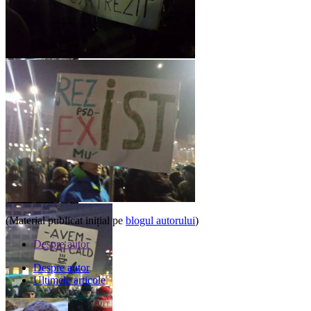
(Material publicat inițial pe
blogul autorului
)
Despre autor
Despre autor
Ultimele articole