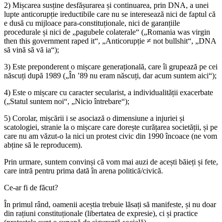
2) Mișcarea susține desfășurarea și continuarea, prin DNA, a unei
lupte anticorupție ireductibile care nu se interesează nici de faptul că
e dusă cu mijloace para-constituționale, nici de garanțiile
procedurale și nici de „pagubele colaterale“ („Romania was virgin
then this government raped it“, „Anticorupție ≠ not bullshit“, „DNA
să vină să vă ia“);
3) Este preponderent o mișcare generațională, care îi grupează pe cei
născuți după 1989 („În ’89 nu eram născuți, dar acum suntem aici“);
4) Este o mișcare cu caracter secularist, a individualității exacerbate
(„Statul suntem noi“, „Nicio întrebare“);
5) Corolar, mișcării i se asociază o dimensiune a injuriei și
scatologiei, stranie la o mișcare care dorește curățarea societății, și pe
care nu am văzut-o la nici un protest civic din 1990 încoace (ne vom
abține să le reproducem).
Prin urmare, suntem convinși că vom mai auzi de acești băieți și fete,
care intră pentru prima dată în arena politică/civică.
Ce-ar fi de făcut?
În primul rând, oamenii aceștia trebuie lăsați să manifeste, și nu doar
din rațiuni constituționale (libertatea de expresie), ci și practice