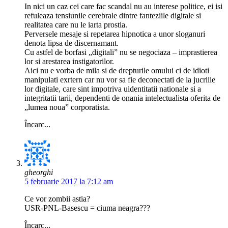
In nici un caz cei care fac scandal nu au interese politice, ei isi
refuleaza tensiunile cerebrale dintre fanteziile digitale si
realitatea care nu le iarta prostia.
Perversele mesaje si repetarea hipnotica a unor sloganuri
denota lipsa de discernamant.
Cu astfel de borfasi „digitali” nu se negociaza – imprastierea
lor si arestarea instigatorilor.
Aici nu e vorba de mila si de drepturile omului ci de idioti
manipulati exrtern car nu vor sa fie deconectati de la jucriile
lor digitale, care sint impotriva uidentitatii nationale si a
integritatii tarii, dependenti de onania intelectualista oferita de
„lumea noua” corporatista.
Încarc...
gheorghi
5 februarie 2017 la 7:12 am
Ce vor zombii astia?
USR-PNL-Basescu = ciuma neagra???
Încarc...