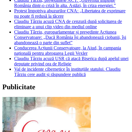
Claudiu Târziu, președintele ACT: „Guvernul împinge
România dintr-o criză în alta. Astăzi, în criza energiei.”
Protest împotriva abuzurilor CNA: „Libertatea de exprimare
nu poate fi redusă la tăcere
Claudiu Târziu acuză CNA de cenzură după solicitarea de
eliminare a unui clip video din mediul online
Claudiu Târziu, europarlamentar și președinte Acțiunea
Conservatoare: „Dacă România își abandonează ciobanii, își
abandonează o parte din suflet”
Conducerea Acțiunii Conservatoare, la Aiud, în campania
națională pentru abrogarea Legii Vexler
Claudiu Târziu acuză USR că atacă Biserica după apelul unei
deputate privind ora de Religie
Val de incidente cibernetice în instituțiile statului. Claudiu
Târziu cere audit și răspundere publică
Publicitate