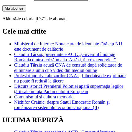
Mă abonez
Alătură-te celorlalți 371 de abonați.
Cele mai citite
Ministerul de Interne: Noua carte de identitate fără cip NU
este document de călătorie
Claudiu Târziu, președintele ACT: „Guvernul împinge
România dintr-o criză în alta. Astăzi, în criza energiei.”
Claudiu Târziu acuză CNA de cenzură după solicitarea de
eliminare a unui clip video din mediul online
Protest împotriva abuzurilor CNA: „Libertatea de exprimare
nu poate fi redusă la tăcere
Discurs istoric! Premierul Poloniei apără supremația legilor
țării sale în fața Parlamentului European
Comunismul şi cultura memoriei
Nichifor Crainic, despre Statul Etnocratic Român şi
românizarea sistemului economic naţional (II)
ULTIMA REPRIZĂ