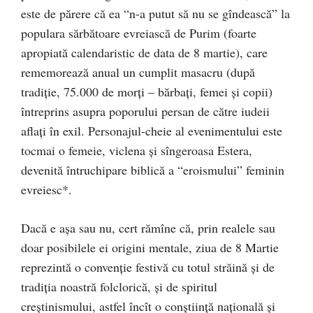
este de părere că ea “n-a putut să nu se gîndească” la
populara sărbătoare evreiască de Purim (foarte
apropiată calendaristic de data de 8 martie), care
rememorează anual un cumplit masacru (după
tradiţie, 75.000 de morţi – bărbaţi, femei şi copii)
întreprins asupra poporului persan de către iudeii
aflaţi în exil. Personajul-cheie al evenimentului este
tocmai o femeie, viclena şi sîngeroasa Estera,
devenită întruchipare biblică a “eroismului” feminin
evreiesc*.
Dacă e aşa sau nu, cert rămîne că, prin realele sau
doar posibilele ei origini mentale, ziua de 8 Martie
reprezintă o convenţie festivă cu totul străină şi de
tradiţia noastră folclorică, şi de spiritul
creştinismului, astfel încît o conştiinţă naţională şi