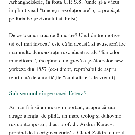
Arhanghelskoie, în fosta U.R.S.S. (unde şi-a văzut
împlinit visul “tinereţii revoluţionare” şi a propăşit
pe linia bolşevismului stalinist).
De ce tocmai ziua de 8 martie? Unul dintre motive
(şi cel mai invocat) este că în această zi avuseseră loc
mai multe demonstraţii revendicative ale “femeilor
muncitoare”, începînd cu o grevă a ţesătoarelor new-
yorkeze din 1857 (ce-i drept, reprobabil de aspru
reprimată de autorităţile “capitaliste” ale vremii).
Sub semnul sîngeroasei Estera?
Ar mai fi însă un motiv important, asupra căruia
atrage atenţia, de pildă, un mare teolog şi duhovnic
rus contemporan, diac. prof. dr. Andrei Kuraev:
pornind de la originea etnică a Clarei Zetkin, autorul