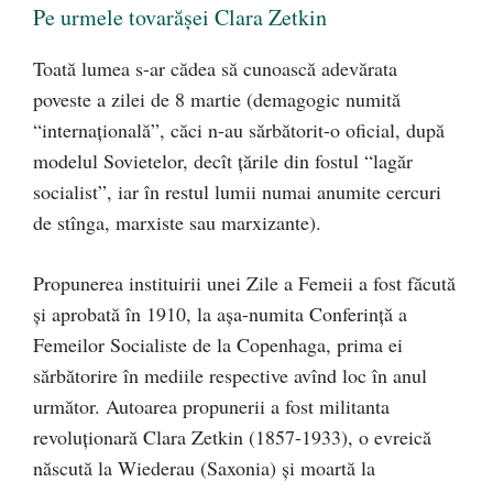
Pe urmele tovarăşei Clara Zetkin
Toată lumea s-ar cădea să cunoască adevărata
poveste a zilei de 8 martie (demagogic numită
“internaţională”, căci n-au sărbătorit-o oficial, după
modelul Sovietelor, decît ţările din fostul “lagăr
socialist”, iar în restul lumii numai anumite cercuri
de stînga, marxiste sau marxizante).
Propunerea instituirii unei Zile a Femeii a fost făcută
şi aprobată în 1910, la aşa-numita Conferinţă a
Femeilor Socialiste de la Copenhaga, prima ei
sărbătorire în mediile respective avînd loc în anul
următor. Autoarea propunerii a fost militanta
revoluţionară Clara Zetkin (1857-1933), o evreică
născută la Wiederau (Saxonia) şi moartă la