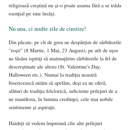
religioasă creştină nu şi-o poate asuma fără a se trăda
esenţial pe sine însăşi.
Nu una, ci multe zile de cinstire!
Din păcate, pe cît de greu ne despărţim de sărbătorile
“roşii” (8 Martie, 1 Mai, 23 August), pe atît de uşor
ne lăsăm ispitiţi să maimuţărim sărbătorile la fel de
descreştinate ale altora (St. Valentine’s Day,
Halloween etc.). Numai la tradiţia noastră
bisericească uităm să apelăm, deşi ea ne oferă,
alături de tradiţia folclorică, suficiente prilejuri de a
ne manifesta, în lumina credinţei, cele mai nobile
sentimente şi aspiraţii.
Haideţi să vedem împreună cîte alte prilejuri