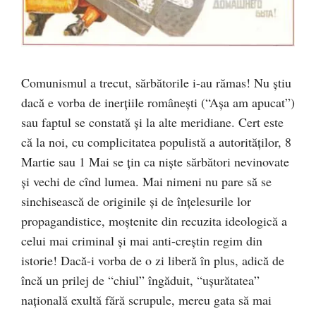
Comunismul a trecut, sărbătorile i-au rămas! Nu ştiu
dacă e vorba de inerţiile româneşti (“Aşa am apucat”)
sau faptul se constată şi la alte meridiane. Cert este
că la noi, cu complicitatea populistă a autorităţilor, 8
Martie sau 1 Mai se ţin ca nişte sărbători nevinovate
şi vechi de cînd lumea. Mai nimeni nu pare să se
sinchisească de originile şi de înţelesurile lor
propagandistice, moştenite din recuzita ideologică a
celui mai criminal şi mai anti-creştin regim din
istorie! Dacă-i vorba de o zi liberă în plus, adică de
încă un prilej de “chiul” îngăduit, “uşurătatea”
naţională exultă fără scrupule, mereu gata să mai