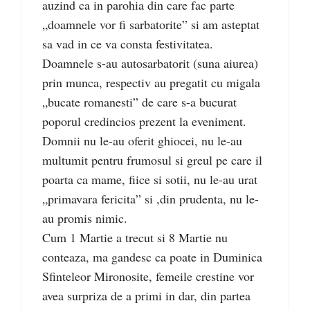
auzind ca in parohia din care fac parte
„doamnele vor fi sarbatorite” si am asteptat
sa vad in ce va consta festivitatea.
Doamnele s-au autosarbatorit (suna aiurea)
prin munca, respectiv au pregatit cu migala
„bucate romanesti” de care s-a bucurat
poporul credincios prezent la eveniment.
Domnii nu le-au oferit ghiocei, nu le-au
multumit pentru frumosul si greul pe care il
poarta ca mame, fiice si sotii, nu le-au urat
„primavara fericita” si ,din prudenta, nu le-
au promis nimic.
Cum 1 Martie a trecut si 8 Martie nu
conteaza, ma gandesc ca poate in Duminica
Sfinteleor Mironosite, femeile crestine vor
avea surpriza de a primi in dar, din partea