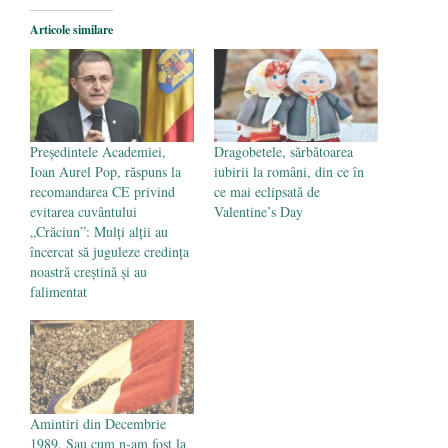
Articole similare
Preşedintele Academiei,
Dragobetele, sărbătoarea
Ioan Aurel Pop, răspuns la
iubirii la români, din ce în
recomandarea CE privind
ce mai eclipsată de
evitarea cuvântului
Valentine’s Day
„Crăciun”: Mulți alții au
încercat să juguleze credința
noastră creștină și au
falimentat
Amintiri din Decembrie
1989. Sau cum n-am fost la