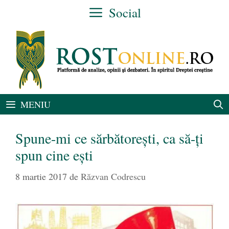
Sari
Social
la
conținut
MENIU
Spune-mi ce sărbătorești, ca să-ți
spun cine ești
8 martie 2017
de
Răzvan Codrescu