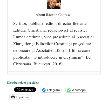
About Răzvan Codrescu
Scriitor, publicist, editor, director literar al
Editurii Christiana, redactor-şef al revistei
Lumea credinţei, vice-preşedinte al Asociaţiei
Ziariştilor şi Editorilor Creştini şi preşedinte
de onoare al Asociaţiei „Rost”. Ultima carte
publicată: ”O introducere în creștinism” (Ed.
Christiana, Bucureşti, 2016).
DANA KONYA-PETRIȘOR, ÎNTRU
Distribuie dacă ți-a plăcut
VEȘNICĂ POMENIRE
- 17 martie 2021
Telegram
WhatsApp
ÎNĂLȚATU-S-A!
- 28 mai 2020
Imprimare
Sic credo – Francisco Franco (1892-1975)
- 25 octombrie 2019