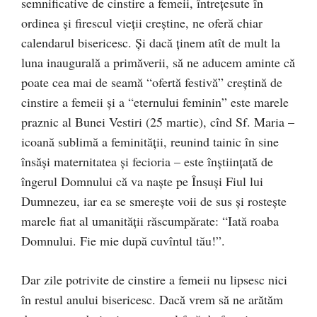
semnificative de cinstire a femeii, întreţesute în
ordinea şi firescul vieţii creştine, ne oferă chiar
calendarul bisericesc. Şi dacă ţinem atît de mult la
luna inaugurală a primăverii, să ne aducem aminte că
poate cea mai de seamă “ofertă festivă” creştină de
cinstire a femeii şi a “eternului feminin” este marele
praznic al Bunei Vestiri (25 martie), cînd Sf. Maria –
icoană sublimă a feminităţii, reunind tainic în sine
însăşi maternitatea şi fecioria – este înştiinţată de
îngerul Domnului că va naşte pe Însuşi Fiul lui
Dumnezeu, iar ea se smereşte voii de sus şi rosteşte
marele fiat al umanităţii răscumpărate: “Iată roaba
Domnului. Fie mie după cuvîntul tău!”.
Dar zile potrivite de cinstire a femeii nu lipsesc nici
în restul anului bisericesc. Dacă vrem să ne arătăm