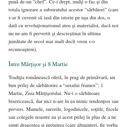
pună de-un “chef”. Ce-i drept, mulţi o fac şi din
totala ignorare a substratului acestor “sărbători” (care
s-ar fi cuvenit să iasă din istorie pe uşa din dos, o
dată cu revoluţionarismul ateu şi materialist, dacă noi
nu ne-am fi pervertit şi descreştinat în ultima
jumătate de secol mai mult decît vrem s-o
recunoaştem).
Între Mărţişor şi 8 Martie
Tradiţia românească oferă, în prag de primăvară, un
bun prilej de sărbătorire a “sexului frumos”: 1
Martie, Ziua Mărţişorului. Nu-i o sărbătoare
bisericească, dar nici n-are în ea nimic tendenţios sau
pervers. Mamele, surorile, logodnicele, soţiile, fiicele
sau colegele noastre au şi acest prilej în plus de a ne
simţi dragostea şi preţuirea (care altminteri, fie vorba