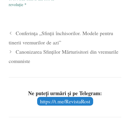
revoluţie *
Conferinţa „Sfinţii închisorilor. Modele pentru
tinerii vremurilor de azi”
Canonizarea Sfinților Mărturisitori din vremurile
comuniste
Ne puteți urmări și pe Telegram:
https://t.me/RevistaRost