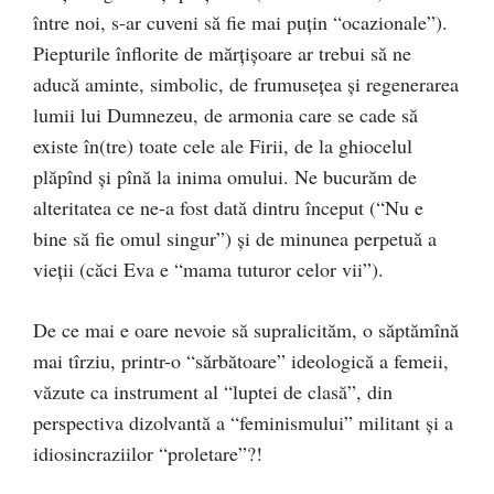
între noi, s-ar cuveni să fie mai puţin “ocazionale”).
Piepturile înflorite de mărţişoare ar trebui să ne
aducă aminte, simbolic, de frumuseţea şi regenerarea
lumii lui Dumnezeu, de armonia care se cade să
existe în(tre) toate cele ale Firii, de la ghiocelul
plăpînd şi pînă la inima omului. Ne bucurăm de
alteritatea ce ne-a fost dată dintru început (“Nu e
bine să fie omul singur”) şi de minunea perpetuă a
vieţii (căci Eva e “mama tuturor celor vii”).
De ce mai e oare nevoie să supralicităm, o săptămînă
mai tîrziu, printr-o “sărbătoare” ideologică a femeii,
văzute ca instrument al “luptei de clasă”, din
perspectiva dizolvantă a “feminismului” militant şi a
idiosincraziilor “proletare”?!