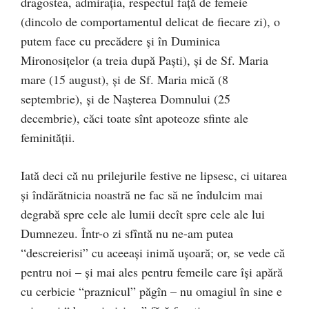
dragostea, admiraţia, respectul faţă de femeie
(dincolo de comportamentul delicat de fiecare zi), o
putem face cu precădere şi în Duminica
Mironosiţelor (a treia după Paşti), şi de Sf. Maria
mare (15 august), şi de Sf. Maria mică (8
septembrie), şi de Naşterea Domnului (25
decembrie), căci toate sînt apoteoze sfinte ale
feminităţii.
Iată deci că nu prilejurile festive ne lipsesc, ci uitarea
şi îndărătnicia noastră ne fac să ne îndulcim mai
degrabă spre cele ale lumii decît spre cele ale lui
Dumnezeu. Într-o zi sfîntă nu ne-am putea
“descreierisi” cu aceeaşi inimă uşoară; or, se vede că
pentru noi – şi mai ales pentru femeile care îşi apără
cu cerbicie “praznicul” păgîn – nu omagiul în sine e