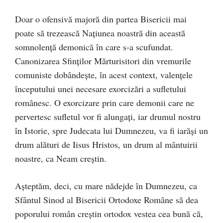
Doar o ofensivă majoră din partea Bisericii mai
poate să trezească Națiunea noastră din această
somnolență demonică în care s-a scufundat.
Canonizarea Sfinților Mărturisitori din vremurile
comuniste dobândește, în acest context, valențele
începutului unei necesare exorcizări a sufletului
românesc. O exorcizare prin care demonii care ne
pervertesc sufletul vor fi alungați, iar drumul nostru
în Istorie, spre Judecata lui Dumnezeu, va fi iarăși un
drum alături de Iisus Hristos, un drum al mântuirii
noastre, ca Neam creștin.
Așteptăm, deci, cu mare nădejde în Dumnezeu, ca
Sfântul Sinod al Bisericii Ortodoxe Române să dea
poporului român creștin ortodox vestea cea bună că,