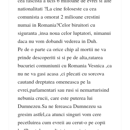
cea fascista a ucis 6 milioane de evrei si alte
nationalitati ?La cine foloseste ca cea
comunista a omorat 2 milioane crestini
numai in Romania?Celor biruitori cu
siguranta ,insa noua celor luptatori, nimanui
daca nu vom dobandi vederea in Duh.
Pe de o parte ca orice chip al mortii ne va
prinde descoperiti si si pe de alta,ratarea
bucuriei comuniunii cu Romania Vesnica ,ca
nu ne va gasi acasa ,ci plecati cu sorcova
cautand dreptatea omeneasca pe la
evrei,parlamentari sau rusi si nemarturisind
nebunia crucii, care este puterea lui
Dumnezeu.Sa ne fereasca Dumnezeu sa
gresim astfel,ca atunci singuri vom cere
pecetluirea cum evreii au cerut-o pe copii