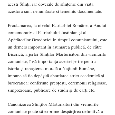
acești Sfinți, iar dovezile de sfințenie din viața
acestora sunt nenumărate și temeinic documentate.
Proclamarea, la nivelul Patriarhiei Române, a Anului
comemorativ al Patriarhului Justinian și al
Apărătorilor Ortodoxiei în timpul comunismului, este
un demers important în asumarea publică, de către
Biserică, a jerfei Sfinților Mărturisitori din vremurile
comuniste, însă importanța acestei jertfe pentru
istoria și renașterea morală a Națiunii Române,
impune să fie depășită abordarea strict academică și
birocratică: conferințe preoțești, ceremonii religioase,
simpozioane, publicare de studii și de cărți etc.
Canonizarea Sfinților Mărturisitori din vremurile
comuniste poate să exprime despărțirea definitivă a