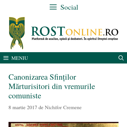
Sari
Social
la
conținut
MENIU
Canonizarea Sfinților
Mărturisitori din vremurile
comuniste
8 martie 2017
de
Nichifor Cremene