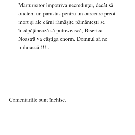
Mărturisitor împotriva necredinței, decât să
oficiem un parastas pentru un oarecare preot
mort și ale cărui rămășițe pământești se
încăpățânează să putrezească, Biserica
Noastră va câștiga enorm. Domnul să ne
miluiască !!! .
Comentariile sunt închise.