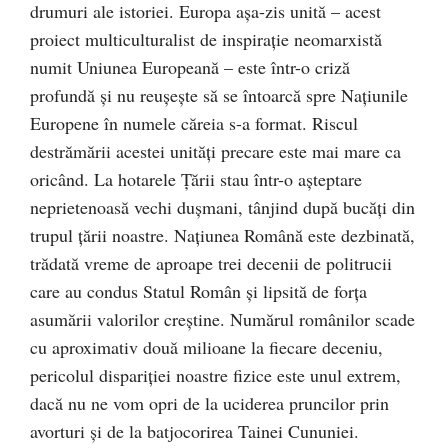
drumuri ale istoriei. Europa așa-zis unită – acest
proiect multiculturalist de inspirație neomarxistă
numit Uniunea Europeană – este într-o criză
profundă și nu reușește să se întoarcă spre Națiunile
Europene în numele căreia s-a format. Riscul
destrămării acestei unități precare este mai mare ca
oricând. La hotarele Țării stau într-o așteptare
neprietenoasă vechi dușmani, tânjind după bucăți din
trupul țării noastre. Națiunea Română este dezbinată,
trădată vreme de aproape trei decenii de politrucii
care au condus Statul Român și lipsită de forța
asumării valorilor creștine. Numărul românilor scade
cu aproximativ două milioane la fiecare deceniu,
pericolul dispariției noastre fizice este unul extrem,
dacă nu ne vom opri de la uciderea pruncilor prin
avorturi și de la batjocorirea Tainei Cununiei.