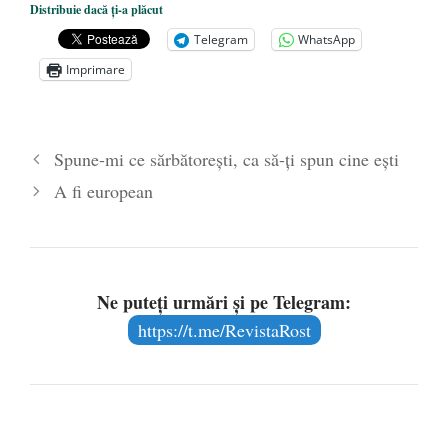
Distribuie dacă ți-a plăcut
29 octombrie 2018
Telegram
WhatsApp
Vor fi sau nu canonizați Sfinții
Imprimare
Închisorilor?
- 16 octombrie 2017
Cazul PS Corneliu rămâne nerezolvat.
”Pentru pacea şi binele Bisericii”?
- 18
Spune-mi ce sărbătorești, ca să-ți spun cine ești
august 2017
A fi european
Ne puteți urmări și pe Telegram:
https://t.me/RevistaRost