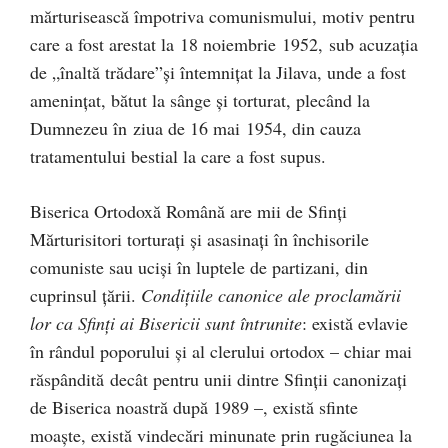
mărturisească împotriva comunismului, motiv pentru
care a fost arestat la 18 noiembrie 1952, sub acuzația
de „înaltă trădare”și întemnițat la Jilava, unde a fost
amenințat, bătut la sânge și torturat, plecând la
Dumnezeu în ziua de 16 mai 1954, din cauza
tratamentului bestial la care a fost supus.
Biserica Ortodoxă Română are mii de Sfinți
Mărturisitori torturați și asasinați în închisorile
comuniste sau uciși în luptele de partizani, din
cuprinsul țării.
Condițiile canonice ale proclamării
lor ca Sfinți ai Bisericii sunt întrunite
: există evlavie
în rândul poporului și al clerului ortodox – chiar mai
răspândită decât pentru unii dintre Sfinții canonizați
de Biserica noastră după 1989 –, există sfinte
moaște, există vindecări minunate prin rugăciunea la