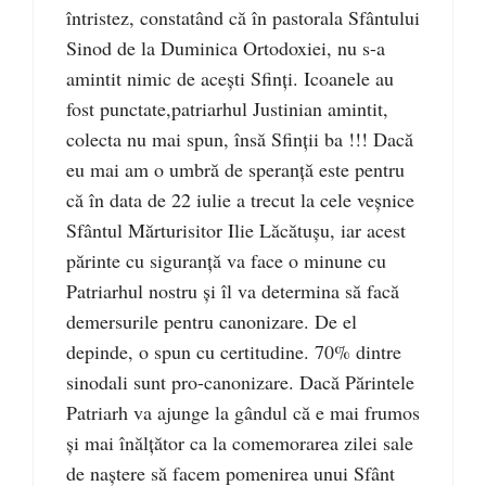
întristez, constatând că în pastorala Sfântului
Sinod de la Duminica Ortodoxiei, nu s-a
amintit nimic de acești Sfinți. Icoanele au
fost punctate,patriarhul Justinian amintit,
colecta nu mai spun, însă Sfinții ba !!! Dacă
eu mai am o umbră de speranță este pentru
că în data de 22 iulie a trecut la cele veșnice
Sfântul Mărturisitor Ilie Lăcătușu, iar acest
părinte cu siguranță va face o minune cu
Patriarhul nostru și îl va determina să facă
demersurile pentru canonizare. De el
depinde, o spun cu certitudine. 70% dintre
sinodali sunt pro-canonizare. Dacă Părintele
Patriarh va ajunge la gândul că e mai frumos
și mai înălțător ca la comemorarea zilei sale
de naștere să facem pomenirea unui Sfânt