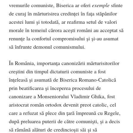
vremurile comuniste, Biserica ar oferi
exemple
sfinte
de curaj în mărturisirea credinței în fața stăpânilor
acestei lumi și totodată, ar reafirma setul de valori
morale în temeiul cărora acești români au acceptat să
renunțe la confortul compromisului și și-au asumat
să înfrunte demonul comunismului.
În România, importanța canonizării mărturisitorilor
creștini din timpul dictaturii comuniste a fost
înțeleasă și asumată de Biserica Romano-Catolică
prin beatificarea și începerea procesului de
canonizare a Monseniorului Vladimir Ghika, fost
aristocrat român ortodox devenit preot catolic, cel
care a refuzat să plece din țară împreună cu Regele,
după preluarea puterii de către comuniști, și a decis
să rămână alături de credincioșii săi și să