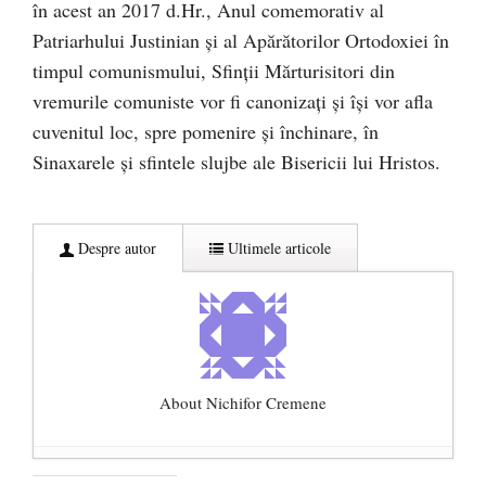
în acest an 2017 d.Hr., Anul comemorativ al
Patriarhului Justinian și al Apărătorilor Ortodoxiei în
timpul comunismului, Sfinții Mărturisitori din
vremurile comuniste vor fi canonizați și își vor afla
cuvenitul loc, spre pomenire și închinare, în
Sinaxarele și sfintele slujbe ale Bisericii lui Hristos.
Despre autor
Ultimele articole
About Nichifor Cremene
„Quo Vadis” Biserica Ortodoxă Română?
-