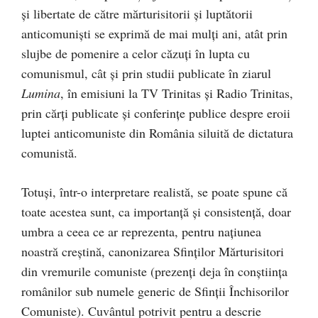
și libertate de către mărturisitorii și luptătorii
anticomuniști se exprimă de mai mulți ani, atât prin
slujbe de pomenire a celor căzuți în lupta cu
comunismul, cât și prin studii publicate în ziarul
Lumina
, în emisiuni la TV Trinitas și Radio Trinitas,
prin cărți publicate și conferințe publice despre eroii
luptei anticomuniste din România siluită de dictatura
comunistă.
Totuși, într-o interpretare realistă, se poate spune că
toate acestea sunt, ca importanță și consistență, doar
umbra a ceea ce ar reprezenta, pentru națiunea
noastră creștină, canonizarea Sfinților Mărturisitori
din vremurile comuniste (prezenți deja în conștiința
românilor sub numele generic de Sfinții Închisorilor
Comuniste). Cuvântul potrivit pentru a descrie