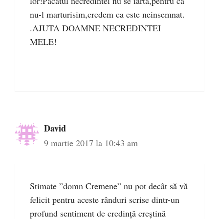
lor!Pacatul necredintei nu se iarta,pentru ca
nu-l marturisim,credem ca este neinsemnat.
.AJUTA DOAMNE NECREDINTEI
MELE!
David
9 martie 2017 la 10:43 am
Stimate ”domn Cremene” nu pot decât să vă
felicit pentru aceste rânduri scrise dintr-un
profund sentiment de credință creștină