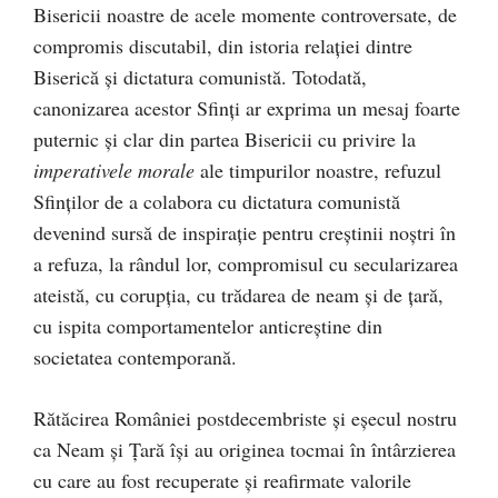
Bisericii noastre de acele momente controversate, de
compromis discutabil, din istoria relației dintre
Biserică și dictatura comunistă. Totodată,
canonizarea acestor Sfinți ar exprima un mesaj foarte
puternic și clar din partea Bisericii cu privire la
imperativele morale
ale timpurilor noastre, refuzul
Sfinților de a colabora cu dictatura comunistă
devenind sursă de inspirație pentru creștinii noștri în
a refuza, la rândul lor, compromisul cu secularizarea
ateistă, cu corupția, cu trădarea de neam și de țară,
cu ispita comportamentelor anticreștine din
societatea contemporană.
Rătăcirea României postdecembriste și eșecul nostru
ca Neam și Țară își au originea tocmai în întârzierea
cu care au fost recuperate și reafirmate valorile