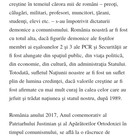
creștine în temeiul cărora mii de români – preoți,
călugări, militari, profesori, muncitori, țărani,
studenți, elevi etc. – s-au împotrivit dictaturii
demonice a comunismului. România noastră ar fi fost
cu totul alta, dacă figurile demonice ale foștilor
membri ai eșaloanelor 2 și 3 ale PCR și Securității ar
fi fost alungate din spațiul public, din viața politică,
din economie, din cultură, din administrația Statului.
Totodată, sufletul Națiunii noastre ar fi fost un suflet
plin de lumina credinței, dacă valorile creștine ar fi
fost afirmate cu mai mult curaj în calea celor care au
jefuit și trădat națiunea și statul nostru, după 1989.
România anului 2017, Anul comemorativ al
Patriarhului Justinian și al Apărătorilor Ortodoxiei în
timpul comunismului, se află la o răscruce de