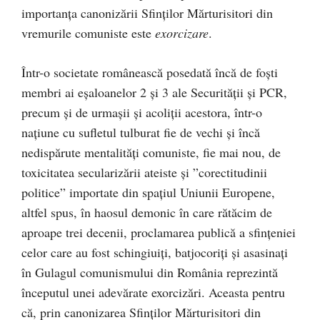
importanța canonizării Sfinților Mărturisitori din
vremurile comuniste este
exorcizare
.
Într-o societate românească posedată încă de foști
membri ai eșaloanelor 2 și 3 ale Securității și PCR,
precum și de urmașii și acoliții acestora, într-o
națiune cu sufletul tulburat fie de vechi și încă
nedispărute mentalități comuniste, fie mai nou, de
toxicitatea secularizării ateiste și ”corectitudinii
politice” importate din spațiul Uniunii Europene,
altfel spus, în haosul demonic în care rătăcim de
aproape trei decenii, proclamarea publică a sfințeniei
celor care au fost schingiuiți, batjocoriți și asasinați
în Gulagul comunismului din România reprezintă
începutul unei adevărate exorcizări. Aceasta pentru
că, prin canonizarea Sfinților Mărturisitori din