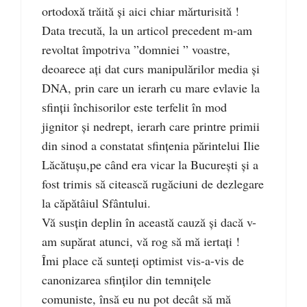
ortodoxă trăită și aici chiar mărturisită !
Data trecută, la un articol precedent m-am
revoltat împotriva ”domniei ” voastre,
deoarece ați dat curs manipulărilor media și
DNA, prin care un ierarh cu mare evlavie la
sfinții închisorilor este terfelit în mod
jignitor și nedrept, ierarh care printre primii
din sinod a constatat sfințenia părintelui Ilie
Lăcătușu,pe când era vicar la București și a
fost trimis să citească rugăciuni de dezlegare
la căpătâiul Sfântului.
Vă susțin deplin în această cauză și dacă v-
am supărat atunci, vă rog să mă iertați !
Îmi place că sunteți optimist vis-a-vis de
canonizarea sfinților din temnițele
comuniste, însă eu nu pot decât să mă