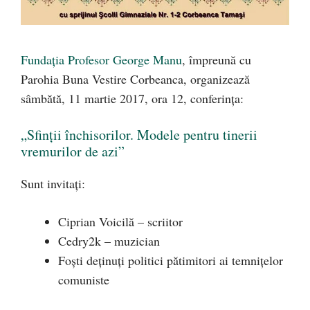
Fundația Profesor George Manu
, împreună cu
Parohia Buna Vestire Corbeanca, organizează
sâmbătă, 11 martie 2017, ora 12, conferința:
„Sfinţii închisorilor. Modele pentru tinerii
vremurilor de azi”
Sunt invitați:
Ciprian Voicilă – scriitor
Cedry2k – muzician
Foști deținuți politici pătimitori ai temnițelor
comuniste