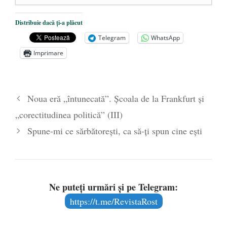
Dezvăluiri cutremurătoare despre
Distribuie dacă ți-a plăcut
președintele Ucrainei, Volodymyr
Telegram
WhatsApp
Zelensky
- 13 mai 2026
Imprimare
Statul care servește Națiunea
- 21 aprilie
2026
Legea Vexler produce efecte. Bustul
Noua eră „întunecată”. Școala de la Frankfurt și
poetului Octavian Goga, înlăturat din Iași
„corectitudinea politică” (III)
- 16 aprilie 2026
Spune-mi ce sărbătorești, ca să-ți spun cine ești
Ne puteți urmări și pe Telegram:
https://t.me/RevistaRost