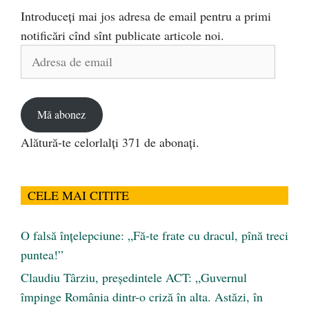
Introduceți mai jos adresa de email pentru a primi
notificări cînd sînt publicate articole noi.
Adresa
de
email
Mă abonez
Alătură-te celorlalți 371 de abonați.
CELE MAI CITITE
O falsă înțelepciune: „Fă-te frate cu dracul, pînă treci
puntea!”
Claudiu Târziu, președintele ACT: „Guvernul
împinge România dintr-o criză în alta. Astăzi, în