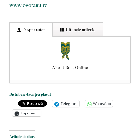
www.ogoranu.ro
Despre autor
Ultimele articole
About Rost Online
Dezvăluiri cutremurătoare despre
Distribuie dacă ți-a plăcut
președintele Ucrainei, Volodymyr
Telegram
WhatsApp
Zelensky
- 13 mai 2026
Imprimare
Statul care servește Națiunea
- 21 aprilie
2026
Legea Vexler produce efecte. Bustul
Articole similare