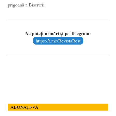
prigoană a Bisericii
Ne puteți urmări și pe Telegram:
https://t.me/RevistaRost
ABONAȚI-VĂ