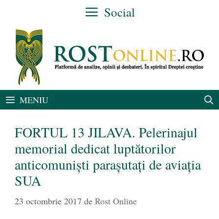
Sari
Social
la
conținut
MENIU
FORTUL 13 JILAVA. Pelerinajul
memorial dedicat luptătorilor
anticomunişti paraşutaţi de aviaţia
SUA
23 octombrie 2017
de
Rost Online