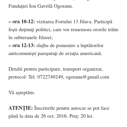
Fundaţiei Ion Gavrilă Ogoranu.
– ora 10-12:
vizitarea Fortului 13 Jilava. Participă
foşti deţinuţi politici, care vor rememora ororile trăite
în subteranele Jilavei;
– ora 12-13:
slujba de pomenire a luptătorilor
anticomunişti paraşutaţi de aviaţia americană.
Detalii pentru participare, transport organizat,
protocol: Tel. 0722749249,
ogoranu@gmail.com
Vă aşteptăm.
ATENŢIE:
Înscrierile pentru autocar se pot face
până la data de 26 oct. 2016. Preţ: 20 lei.