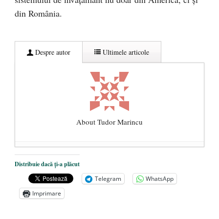
din România.
Despre autor
Ultimele articole
About Tudor Marincu
De ce propaganda LGBT nu-și are locul în
Distribuie dacă ți-a plăcut
unitățile de învățământ
- 17 iunie 2020
Telegram
WhatsApp
Anarhia din SUA e opera stângii radicale
-
Imprimare
2 iunie 2020
Pe zi ce trece mă conving că mass media