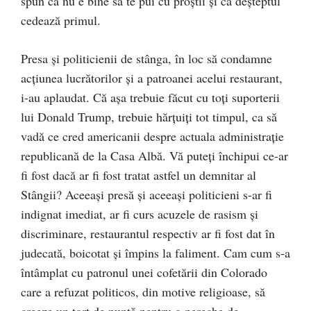
spun că nu e bine să te pui cu proștii și că deșteptul
cedează primul.
Presa și politicienii de stânga, în loc să condamne
acțiunea lucrătorilor și a patroanei acelui restaurant,
i-au aplaudat. Că așa trebuie făcut cu toți suporterii
lui Donald Trump, trebuie hărțuiți tot timpul, ca să
vadă ce cred americanii despre actuala administrație
republicană de la Casa Albă. Vă puteți închipui ce-ar
fi fost dacă ar fi fost tratat astfel un demnitar al
Stângii? Aceeași presă și aceeași politicieni s-ar fi
indignat imediat, ar fi curs acuzele de rasism și
discriminare, restaurantul respectiv ar fi fost dat în
judecată, boicotat și împins la faliment. Cam cum s-a
întâmplat cu patronul unei cofetării din Colorado
care a refuzat politicos, din motive religioase, să
creeze un tort de nuntă pentru o pereche de