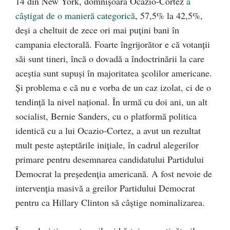
14 din New York, domnișoara Ocazio-Cortez
a
câștigat de o manieră categorică
, 57,5% la 42,5%,
deși a cheltuit de zece ori mai puțini bani în
campania electorală. Foarte îngrijorător e că votanții
săi sunt tineri, încă o dovadă a îndoctrinării la care
aceștia sunt supuși în majoritatea școlilor americane.
Și problema e că nu e vorba de un caz izolat, ci de o
tendință la nivel național. În urmă cu doi ani, un alt
socialist, Bernie Sanders, cu o platformă politica
identică cu a lui Ocazio-Cortez, a avut un rezultat
mult peste așteptările inițiale, în cadrul alegerilor
primare pentru desemnarea candidatului Partidului
Democrat la președenția americană. A fost nevoie de
intervenția masivă a greilor Partidului Democrat
pentru ca Hillary Clinton să câștige nominalizarea.