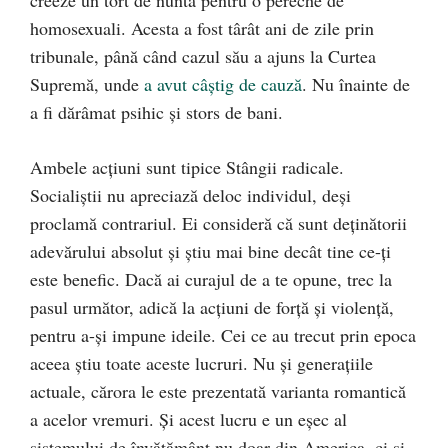
homosexuali. Acesta a fost târât ani de zile prin
tribunale, până când cazul său a ajuns la Curtea
Supremă, unde
a avut câștig de cauză
. Nu înainte de
a fi dărâmat psihic și stors de bani.
Ambele acțiuni sunt tipice Stângii radicale.
Socialiștii nu apreciază deloc individul, deși
proclamă contrariul. Ei consideră că sunt deținătorii
adevărului absolut și știu mai bine decât tine ce-ți
este benefic. Dacă ai curajul de a te opune, trec la
pasul următor, adică la acțiuni de forță și violență,
pentru a-și impune ideile. Cei ce au trecut prin epoca
aceea știu toate aceste lucruri. Nu și generațiile
actuale, cărora le este prezentată varianta romantică
a acelor vremuri. Și acest lucru e un eșec al
sistemului de învățământ nu doar din America, ci și