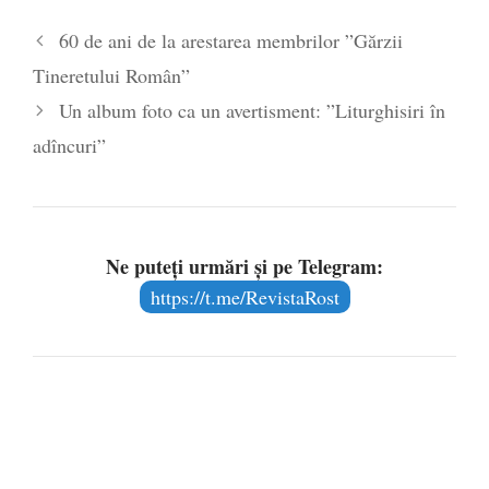
are prea puțin a face cu informarea
- 30
60 de ani de la arestarea membrilor ”Gărzii
mai 2020
Tineretului Român”
Un album foto ca un avertisment: ”Liturghisiri în
adîncuri”
Ne puteți urmări și pe Telegram:
https://t.me/RevistaRost