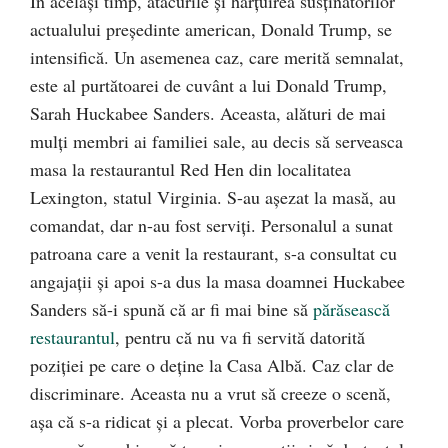
În același timp, atacurile și hărțuirea susținătorilor
actualului președinte american, Donald Trump, se
intensifică. Un asemenea caz, care merită semnalat,
este al purtătoarei de cuvânt a lui Donald Trump,
Sarah Huckabee Sanders. Aceasta, alături de mai
mulți membri ai familiei sale, au decis să serveasca
masa la restaurantul Red Hen din localitatea
Lexington, statul Virginia. S-au așezat la masă, au
comandat, dar n-au fost serviți. Personalul a sunat
patroana care a venit la restaurant, s-a consultat cu
angajații și apoi s-a dus la masa doamnei Huckabee
Sanders să-i spună că ar fi mai bine să
părăsească
restaurantul
, pentru că nu va fi servită datorită
poziției pe care o deține la Casa Albă. Caz clar de
discriminare. Aceasta nu a vrut să creeze o scenă,
așa că s-a ridicat și a plecat. Vorba proverbelor care