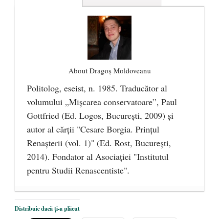
About Dragoş Moldoveanu
Politolog, eseist, n. 1985. Traducător al
volumului „Mişcarea conservatoare”, Paul
Gottfried (Ed. Logos, Bucureşti, 2009) şi
autor al cărţii "Cesare Borgia. Prinţul
Renaşterii (vol. 1)" (Ed. Rost, Bucureşti,
2014). Fondator al Asociaţiei "Institutul
pentru Studii Renascentiste".
Trebuie să mărturisim. Nu mai este timp
Distribuie dacă ți-a plăcut
de pierdut!
- 1 august 2024