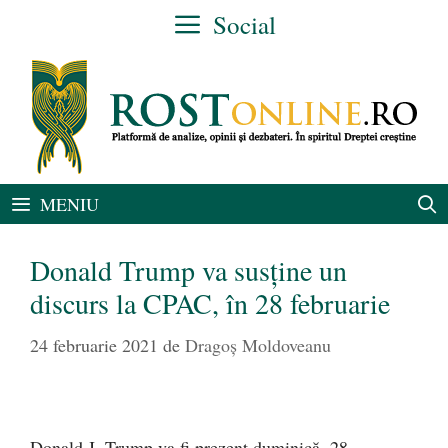
Sari
Social
la
conținut
MENIU
Donald Trump va susține un
discurs la CPAC, în 28 februarie
24 februarie 2021
de
Dragoş Moldoveanu
Donald J. Trump va fi prezent duminică, 28