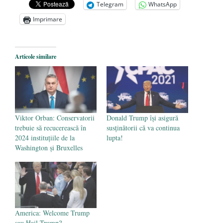
Telegram
WhatsApp
Un vot critic pentru viitorul Europei și al
Imprimare
fiecăruia dintre noi!
- 13 mai 2024
„Cultura” anihilării simbolurilor și trăirii
naționale
- 26 martie 2024
Articole similare
Viktor Orban: Conservatorii
Donald Trump își asigură
trebuie să recucerească în
susținătorii că va continua
2024 instituţiile de la
lupta!
Washington şi Bruxelles
America: Welcome Trump
sau Hail Trump?