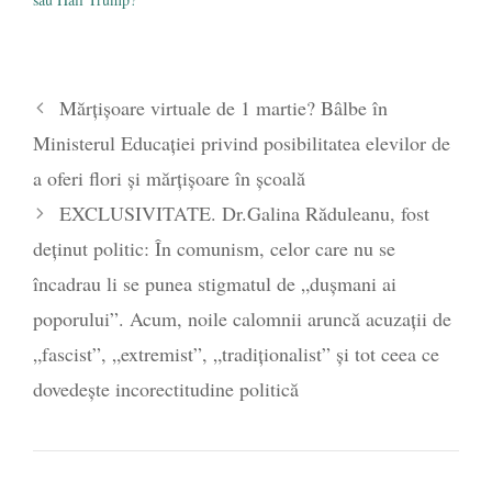
Mărțișoare virtuale de 1 martie? Bâlbe în
Ministerul Educației privind posibilitatea elevilor de
a oferi flori și mărțișoare în școală
EXCLUSIVITATE. Dr.Galina Răduleanu, fost
deținut politic: În comunism, celor care nu se
încadrau li se punea stigmatul de „dușmani ai
poporului”. Acum, noile calomnii aruncă acuzații de
„fascist”, „extremist”, „tradiționalist” și tot ceea ce
dovedește incorectitudine politică