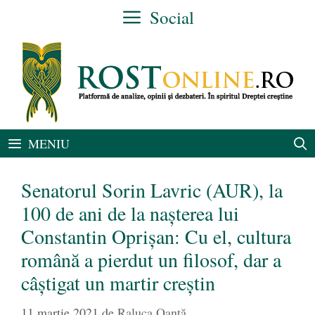
Sari
Social
la
conținut
MENIU
Senatorul Sorin Lavric (AUR), la
100 de ani de la nașterea lui
Constantin Oprișan: Cu el, cultura
română a pierdut un filosof, dar a
câștigat un martir creștin
11 martie 2021
de
Raluca Oanță