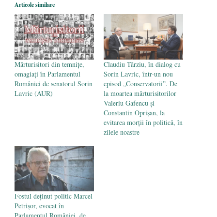
Articole similare
Părintele mărturisitor Constantin
Voicescu, pomenit, duminică, la
Mănăstirea Cernica
- 27 iulie 2024
Mărturisitori din temnițe,
Claudiu Târziu, în dialog cu
omagiați în Parlamentul
Sorin Lavric, într-un nou
României de senatorul Sorin
episod „Conservatorii”. De
Lavric (AUR)
la moartea mărturisitorilor
Valeriu Gafencu și
Constantin Oprișan, la
evitarea morții în politică, în
zilele noastre
Fostul deținut politic Marcel
Petrișor, evocat în
Parlamentul României, de