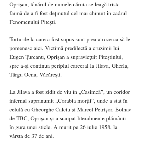
Oprișan, tânărul de numele căruia se leagă trista
faimă de a fi fost deținutul cel mai chinuit în cadrul
Fenomenului Pitești.
Torturile la care a fost supus sunt prea atroce ca să le
pomenesc aici. Victimă predilectă a cruzimii lui
Eugen Țurcanu, Oprișan a supraviețuit Piteștiului,
spre a-și continua periplul carceral la Jilava, Gherla,
Târgu Ocna, Văcărești.
La Jilava a fost zidit de viu în „Casimcă”, un coridor
infernal supranumit „Corabia morții”, unde a stat în
celulă cu Gheorghe Calciu și Marcel Petrișor. Bolnav
de TBC, Oprișan și-a scuipat literalmente plămânii
în gura unei sticle. A murit pe 26 iulie 1958, la
vârsta de 37 de ani.