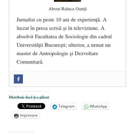
About Raluca Oanță
Jurnalist cu peste 10 ani de experiență. A
lucrat în presa scrisă și în televiziune. A
absolvit Facultatea de Sociologie din cadrul
Universității București; ulterior, a urmat un
master de Antropologie și Dezvoltare
Comunitară.
Zilele Culturii și Spiritualității la
Mănăstirea „Sfânta Ana” Rohia. Părintele
Nicolae Steinhardt, comemorat la 102 ani
Distribuie dacă ți-a plăcut
de la naștere
- 29 iulie 2024
Telegram
WhatsApp
„Carnea cultivată” în laborator, tot mai
Imprimare
aproape de autorizare pentru
comercializare în UE
- 28 iulie 2024