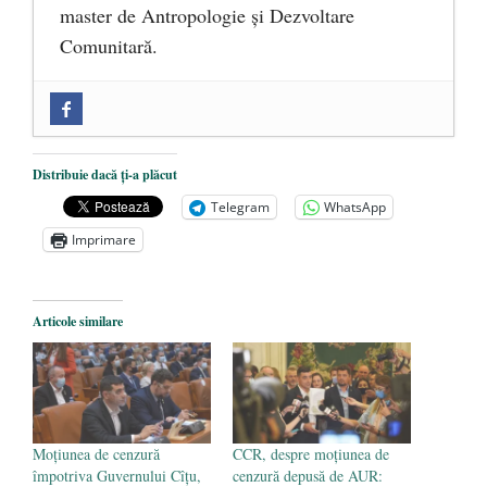
master de Antropologie și Dezvoltare
Comunitară.
Zilele Culturii și Spiritualității la
Mănăstirea „Sfânta Ana” Rohia. Părintele
Nicolae Steinhardt, comemorat la 102 ani
Distribuie dacă ți-a plăcut
de la naștere
- 29 iulie 2024
Telegram
WhatsApp
„Carnea cultivată” în laborator, tot mai
Imprimare
aproape de autorizare pentru
comercializare în UE
- 28 iulie 2024
Articole similare
Părintele mărturisitor Constantin
Voicescu, pomenit, duminică, la
Mănăstirea Cernica
- 27 iulie 2024
Moţiunea de cenzură
CCR, despre moţiunea de
împotriva Guvernului Cîțu,
cenzură depusă de AUR: