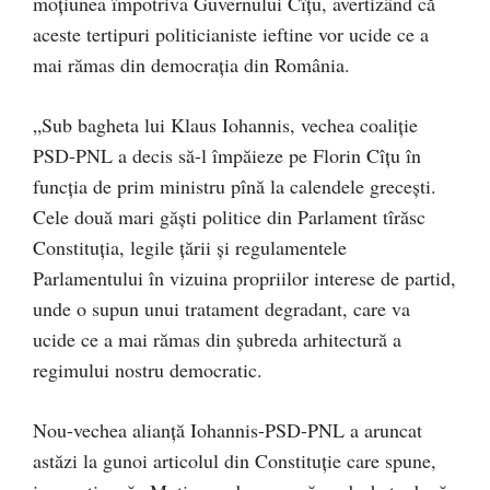
moțiunea împotriva Guvernului Cîțu, avertizând că
aceste tertipuri politicianiste ieftine vor ucide ce a
mai rămas din democrația din România.
„Sub bagheta lui Klaus Iohannis, vechea coaliție
PSD-PNL a decis să-l împăieze pe Florin Cîţu în
funcția de prim ministru pînă la calendele grecești.
Cele două mari găști politice din Parlament tîrăsc
Constituția, legile țării și regulamentele
Parlamentului în vizuina propriilor interese de partid,
unde o supun unui tratament degradant, care va
ucide ce a mai rămas din șubreda arhitectură a
regimului nostru democratic.
Nou-vechea alianță Iohannis-PSD-PNL a aruncat
astăzi la gunoi articolul din Constituție care spune,