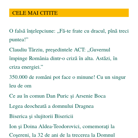
CELE MAI CITITE
O falsă înțelepciune: „Fă-te frate cu dracul, pînă treci
puntea!”
Claudiu Târziu, președintele ACT: „Guvernul
împinge România dintr-o criză în alta. Astăzi, în
criza energiei.”
350.000 de români pot face o minune! Cu un singur
leu de om
Ce au în comun Dan Puric şi Arsenie Boca
Legea deocheată a domnului Dragnea
Biserica și slujitorii Bisericii
Ion și Doina Aldea-Teodorovici, comemorați la
Coșereni, la 32 de ani de la trecerea la Domnul