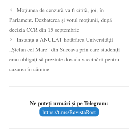
Moțiunea de cenzură va fi citită, joi, în
Parlament. Dezbaterea și votul moțiunii, după
decizia CCR din 15 septembrie
Instanța a ANULAT hotărârea Universității
„Ștefan cel Mare” din Suceava prin care studenții
erau obligați să prezinte dovada vaccinării pentru
cazarea în cămine
Ne puteți urmări și pe Telegram:
https://t.me/RevistaRost