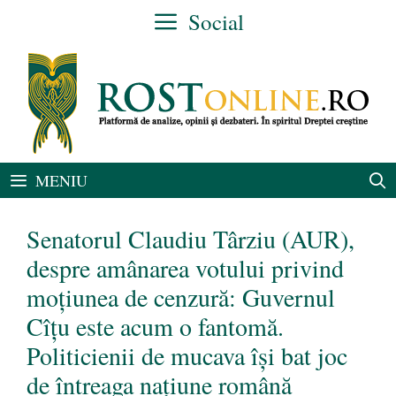
Sari
Social
la
conținut
MENIU
Senatorul Claudiu Târziu (AUR),
despre amânarea votului privind
moțiunea de cenzură: Guvernul
Cîțu este acum o fantomă.
Politicienii de mucava își bat joc
de întreaga națiune română