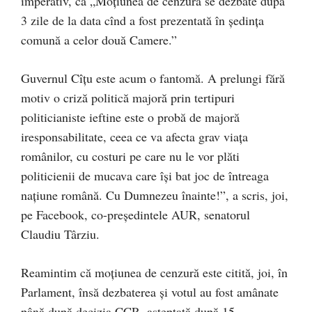
imperativ, că „Moţiunea de cenzură se dezbate după
3 zile de la data cînd a fost prezentată în şedinţa
comună a celor două Camere.”
Guvernul Cîțu este acum o fantomă. A prelungi fără
motiv o criză politică majoră prin tertipuri
politicianiste ieftine este o probă de majoră
iresponsabilitate, ceea ce va afecta grav viața
românilor, cu costuri pe care nu le vor plăti
politicienii de mucava care își bat joc de întreaga
națiune română. Cu Dumnezeu înainte!”, a scris, joi,
pe Facebook, co-președintele AUR, senatorul
Claudiu Târziu.
Reamintim că moțiunea de cenzură este citită, joi, în
Parlament, însă dezbaterea și votul au fost amânate
până după decizia CCR, așteptată după 15