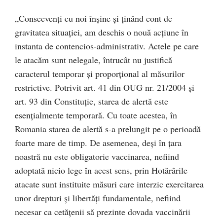
„Consecvenți cu noi înșine și ținând cont de
gravitatea situației, am deschis o nouă acțiune în
instanta de contencios-administrativ. Actele pe care
le atacăm sunt nelegale, întrucât nu justifică
caracterul temporar și proporțional al măsurilor
restrictive. Potrivit art. 41 din OUG nr. 21/2004 și
art. 93 din Constituție, starea de alertă este
esențialmente temporară. Cu toate acestea, în
Romania starea de alertă s-a prelungit pe o perioadă
foarte mare de timp. De asemenea, deși în țara
noastră nu este obligatorie vaccinarea, nefiind
adoptată nicio lege în acest sens, prin Hotărârile
atacate sunt instituite măsuri care interzic exercitarea
unor drepturi și libertăți fundamentale, nefiind
necesar ca cetățenii să prezinte dovada vaccinării