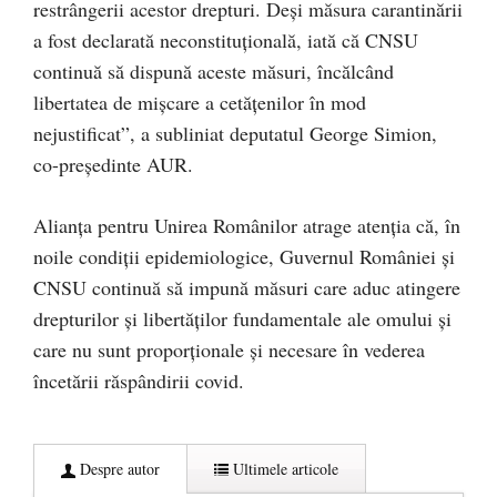
restrângerii acestor drepturi. Deși măsura carantinării
a fost declarată neconstituțională, iată că CNSU
continuă să dispună aceste măsuri, încălcând
libertatea de mișcare a cetățenilor în mod
nejustificat”, a subliniat deputatul George Simion,
co-președinte AUR.
Alianța pentru Unirea Românilor atrage atenția că, în
noile condiții epidemiologice, Guvernul României și
CNSU continuă să impună măsuri care aduc atingere
drepturilor și libertăților fundamentale ale omului și
care nu sunt proporționale și necesare în vederea
încetării răspândirii covid.
Despre autor
Ultimele articole