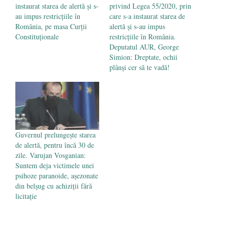
instaurat starea de alertă și s-
privind Legea 55/2020, prin
au impus restricțiile în
care s-a instaurat starea de
România, pe masa Curții
alertă și s-au impus
Constituționale
restricțiile în România.
Deputatul AUR, George
Simion: Dreptate, ochii
plânși cer să te vadă!
Guvernul prelungește starea
de alertă, pentru încă 30 de
zile. Varujan Vosganian:
Suntem deja victimele unei
psihoze paranoide, așezonate
din belșug cu achiziții fără
licitație