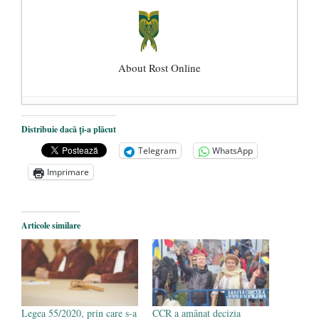
About Rost Online
Dezvăluiri cutremurătoare despre
Distribuie dacă ți-a plăcut
președintele Ucrainei, Volodymyr
Telegram
WhatsApp
Zelensky
- 13 mai 2026
Imprimare
Statul care servește Națiunea
- 21 aprilie
2026
Legea Vexler produce efecte. Bustul
Articole similare
poetului Octavian Goga, înlăturat din Iași
- 16 aprilie 2026
Legea 55/2020, prin care s-a
CCR a amânat decizia