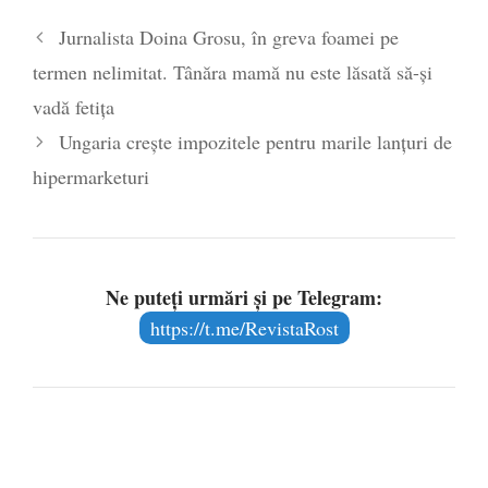
Jurnalista Doina Grosu, în greva foamei pe
termen nelimitat. Tânăra mamă nu este lăsată să-și
vadă fetița
Ungaria crește impozitele pentru marile lanțuri de
hipermarketuri
Ne puteți urmări și pe Telegram:
https://t.me/RevistaRost