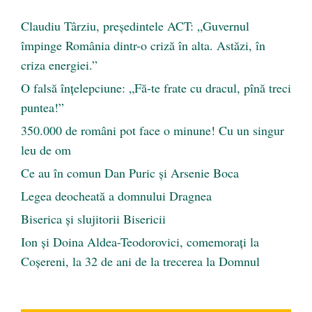
Claudiu Târziu, președintele ACT: „Guvernul
împinge România dintr-o criză în alta. Astăzi, în
criza energiei.”
O falsă înțelepciune: „Fă-te frate cu dracul, pînă treci
puntea!”
350.000 de români pot face o minune! Cu un singur
leu de om
Ce au în comun Dan Puric şi Arsenie Boca
Legea deocheată a domnului Dragnea
Biserica și slujitorii Bisericii
Ion și Doina Aldea-Teodorovici, comemorați la
Coșereni, la 32 de ani de la trecerea la Domnul