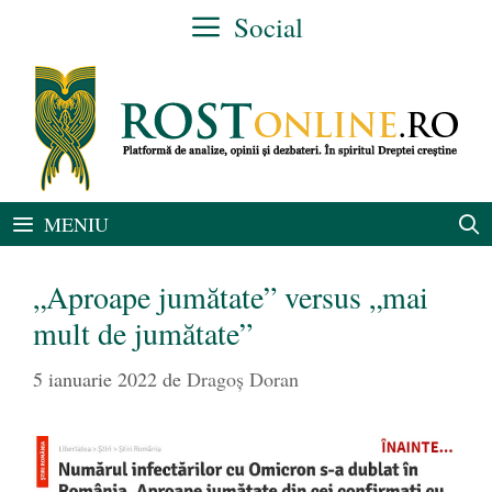
Sari
Social
la
conținut
MENIU
„Aproape jumătate” versus „mai
mult de jumătate”
5 ianuarie 2022
de
Dragoș Doran