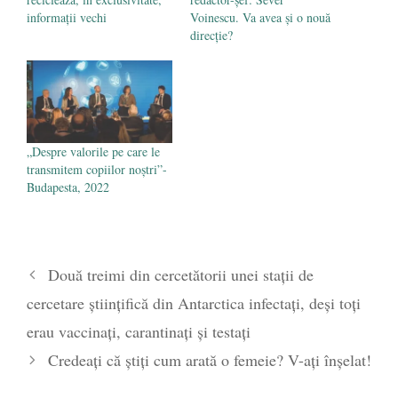
informații vechi
Voinescu. Va avea şi o nouă
direcţie?
„Despre valorile pe care le
transmitem copiilor noștri”-
Budapesta, 2022
Două treimi din cercetătorii unei stații de
cercetare științifică din Antarctica infectați, deși toți
erau vaccinați, carantinați și testați
Credeați că știți cum arată o femeie? V-ați înșelat!