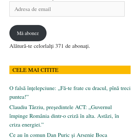
Adresa
de
email
Mă abonez
Alătură-te celorlalți 371 de abonați.
CELE MAI CITITE
O falsă înțelepciune: „Fă-te frate cu dracul, pînă treci
puntea!”
Claudiu Târziu, președintele ACT: „Guvernul
împinge România dintr-o criză în alta. Astăzi, în
criza energiei.”
Ce au în comun Dan Puric şi Arsenie Boca