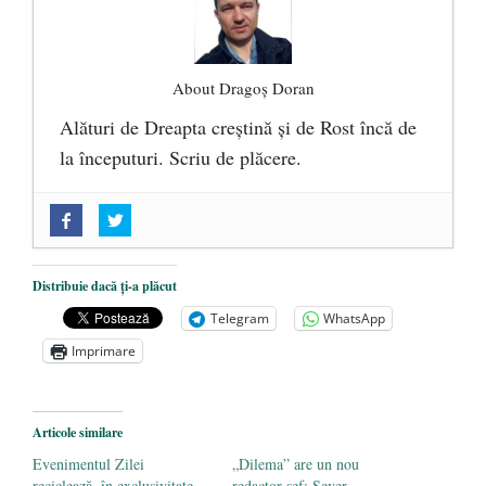
About Dragoș Doran
Alături de Dreapta creștină și de Rost încă de
la începuturi. Scriu de plăcere.
„Acum nu e momentul”
- 22 martie 2025
O nouă autostradă distruge pădurea
amazoniană, pentru summitul climatic
Distribuie dacă ți-a plăcut
COP30
- 14 martie 2025
Telegram
WhatsApp
Alegeri controlate
- 11 martie 2025
Imprimare
Articole similare
Evenimentul Zilei
„Dilema” are un nou
reciclează, în exclusivitate,
redactor-şef: Sever