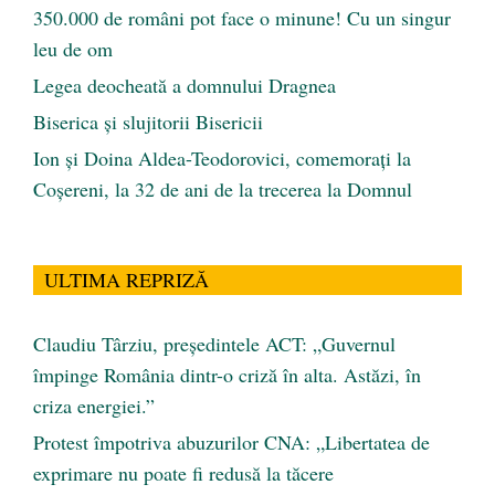
350.000 de români pot face o minune! Cu un singur
leu de om
Legea deocheată a domnului Dragnea
Biserica și slujitorii Bisericii
Ion și Doina Aldea-Teodorovici, comemorați la
Coșereni, la 32 de ani de la trecerea la Domnul
ULTIMA REPRIZĂ
Claudiu Târziu, președintele ACT: „Guvernul
împinge România dintr-o criză în alta. Astăzi, în
criza energiei.”
Protest împotriva abuzurilor CNA: „Libertatea de
exprimare nu poate fi redusă la tăcere