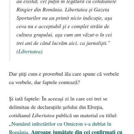
au existat, cel puțin în legătură cu cotidianele
Ringier din România. Libertatea și Gazeta
Sporturilor nu au primit nicio indicație, așa
ceva nu e acceptabil și e complet străin de
cultura grupului, așa cum am văzut-o în cei
trei ani de când lucrăm aici, ca jurnaliști.”
(
Libertatea
)
Dar știți cum e proverbul ăla care spune că vorbele
ca vorbele, dar faptele contează?
Și iată faptele: În aceeași zi în care cei trei se
delimitau de declarațiile șefului din Elveția,
cotidianul
Libertatea
publică un material cu titlul:
„
Numărul infectărilor cu Omicron s-a dublat în
Aproape jumătate din cei confirmați cu
România.