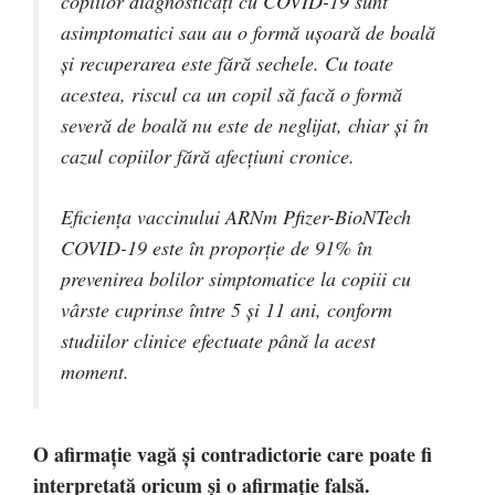
copiilor diagnosticați cu COVID-19 sunt
asimptomatici sau au o formă ușoară de boală
și recuperarea este fără sechele. Cu toate
acestea, riscul ca un copil să facă o formă
severă de boală nu este de neglijat, chiar și în
cazul copiilor fără afecțiuni cronice.
Eficiența vaccinului ARNm Pfizer-BioNTech
COVID-19 este în proporție de 91% în
prevenirea bolilor simptomatice la copiii cu
vârste cuprinse între 5 și 11 ani, conform
studiilor clinice efectuate până la acest
moment.
O afirmație vagă și contradictorie care poate fi
interpretată oricum și o afirmație falsă.