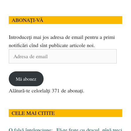
ABONAȚI-VĂ
Introduceți mai jos adresa de email pentru a primi
notificări cînd sînt publicate articole noi.
Adresa
de
email
Mă abonez
Alătură-te celorlalți 371 de abonați.
CELE MAI CITITE
O falsă înțelepciune: „Fă-te frate cu dracul, pînă treci