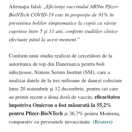
Afirmația falsă: „
Eficiența vaccinului ARNm Pfizer-
BioNTech COVID-19 este în proporție de 91% în
prevenirea bolilor simptomatice la copiii cu vârste
cuprinse între 5 și 11 ani, conform studiilor clinice
efectuate până la acest moment.
”
Conform unui studiu realizat de cercetători de la
autoritatea de top din Danemarca pentru boli
infecțioase, Statens Serum Institut (SSI), care a
analizat datele de la trei milioane de danezi colectate
între 20 noiembrie și 12 decembrie, pentru cei care
eficacitatea
au primit recent a doua doză de vaccin,
împotriva Omicron a fost măsurată la 55,2%
pentru Pfizer-BioNTech
și 36,7% pentru Moderna,
comparativ cu persoanele nevaccinate. (
Reuters
)