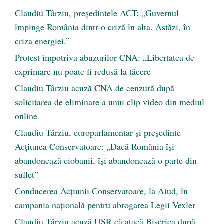
Claudiu Târziu, președintele ACT: „Guvernul
împinge România dintr-o criză în alta. Astăzi, în
criza energiei.”
Protest împotriva abuzurilor CNA: „Libertatea de
exprimare nu poate fi redusă la tăcere
Claudiu Târziu acuză CNA de cenzură după
solicitarea de eliminare a unui clip video din mediul
online
Claudiu Târziu, europarlamentar și președinte
Acțiunea Conservatoare: „Dacă România își
abandonează ciobanii, își abandonează o parte din
suflet”
Conducerea Acțiunii Conservatoare, la Aiud, în
campania națională pentru abrogarea Legii Vexler
Claudiu Târziu acuză USR că atacă Biserica după