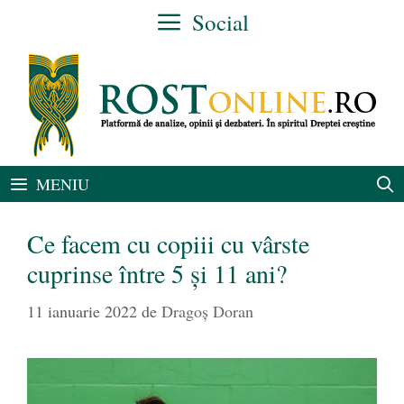
Sari
Social
la
conținut
MENIU
Ce facem cu copiii cu vârste
cuprinse între 5 și 11 ani?
11 ianuarie 2022
de
Dragoș Doran