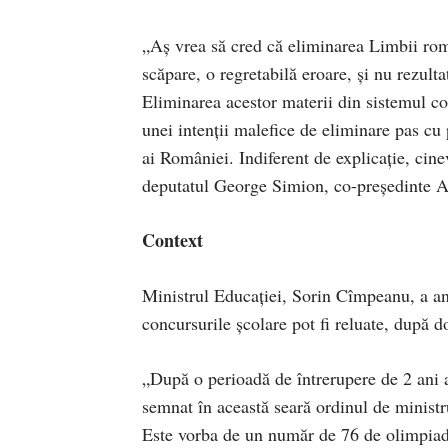
„Aș vrea să cred că eliminarea Limbii româ
scăpare, o regretabilă eroare, și nu rezulta
Eliminarea acestor materii din sistemul co
unei intenții malefice de eliminare pas cu p
ai României. Indiferent de explicație, cine
deputatul George Simion, co-președinte 
Context
Ministrul Educaţiei, Sorin Cîmpeanu, a anu
concursurile şcolare pot fi reluate, după d
„După o perioadă de întrerupere de 2 ani a
semnat în această seară ordinul de ministru
Este vorba de un număr de 76 de olimpiade