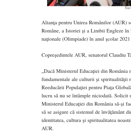
Sur
Alianța pentru Unirea Românilor (AUR) so
Române, a Istoriei și a Limbii Engleze în l
naționale (Olimpiade) în anul școlar 2021 
Copreședintele AUR, senatorul Claudiu Târz
„Dacă Ministerul Educației din România nu
fundamentale ale culturii și spiritualităț
Reeducării Populației pentru Piața Global
lucru să nu se întâmple niciodată. Solicit
Ministerul Educației din România să-și fa
să se asigure că sistemul de învățământ din
identitatea, cultura și spiritualitatea noas
AUR.