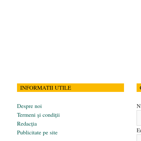
INFORMATII UTILE
Despre noi
N
Termeni și condiții
Redacția
E
Publicitate pe site