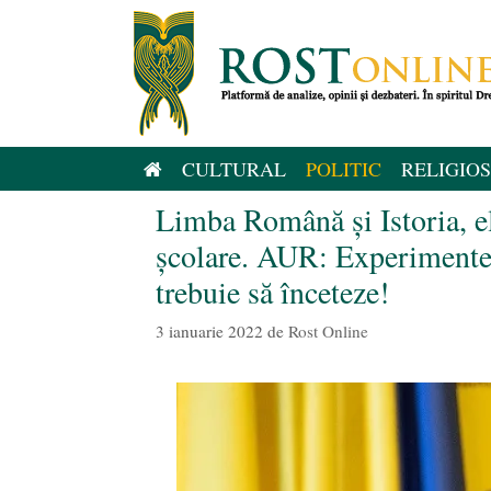
Sari
la
conținut
CULTURAL
POLITIC
RELIGIOS
Limba Română și Istoria, e
școlare. AUR: Experimentel
trebuie să înceteze!
3 ianuarie 2022
de
Rost Online