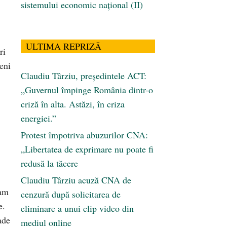
sistemului economic naţional (II)
ULTIMA REPRIZĂ
ri
țeni
Claudiu Târziu, președintele ACT:
„Guvernul împinge România dintr-o
criză în alta. Astăzi, în criza
energiei.”
Protest împotriva abuzurilor CNA:
„Libertatea de exprimare nu poate fi
redusă la tăcere
Claudiu Târziu acuză CNA de
 am
cenzură după solicitarea de
e.
eliminare a unui clip video din
ade
mediul online