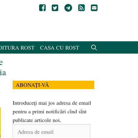
DITURA ROST
CASA CU ROST
e
ia
ABONAȚI-VĂ
Introduceți mai jos adresa de email
pentru a primi notificări cînd sînt
publicate articole noi.
Adresa
de