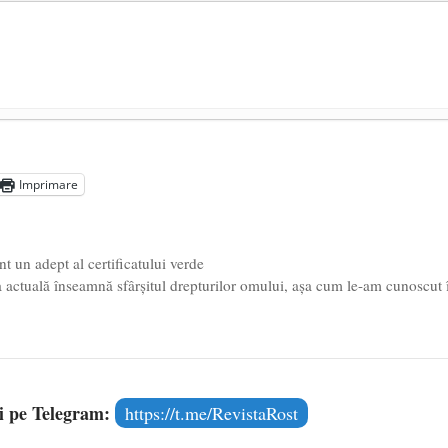
președintele Ucrainei, Volodymyr Zelensky
- 13 mai 2026
aprilie 2026
Imprimare
l poetului Octavian Goga, înlăturat din Iași
- 16 aprilie 2026
 un adept al certificatului verde
actuală înseamnă sfârșitul drepturilor omului, așa cum le-am cunoscut 
și pe Telegram:
https://t.me/RevistaRost