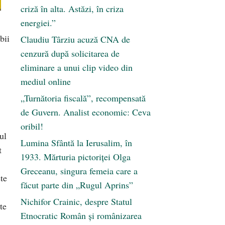
criză în alta. Astăzi, în criza
energiei.”
bii
Claudiu Târziu acuză CNA de
cenzură după solicitarea de
eliminare a unui clip video din
mediul online
„Turnătoria fiscală”, recompensată
de Guvern. Analist economic: Ceva
oribil!
ul
Lumina Sfântă la Ierusalim, în
t
1933. Mărturia pictoriței Olga
Greceanu, singura femeia care a
te
făcut parte din „Rugul Aprins”
Nichifor Crainic, despre Statul
te
Etnocratic Român şi românizarea