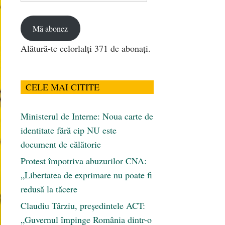
email
Mă abonez
Alătură-te celorlalți 371 de abonați.
CELE MAI CITITE
Ministerul de Interne: Noua carte de
identitate fără cip NU este
document de călătorie
Protest împotriva abuzurilor CNA:
„Libertatea de exprimare nu poate fi
redusă la tăcere
Claudiu Târziu, președintele ACT:
„Guvernul împinge România dintr-o