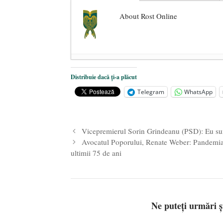
About Rost Online
Dezvăluiri cutremurătoare despre 
Distribuie dacă ți-a plăcut
Statul care servește Națiunea
- 21 
Telegram
WhatsApp
Legea Vexler produce efecte. Bustu
Vicepremierul Sorin Grindeanu (PSD): Eu sunt
Avocatul Poporului, Renate Weber: Pandemia 
ultimii 75 de ani
Ne puteți urmări 