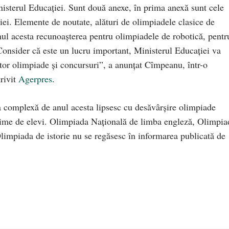
nisterul Educaţiei. Sunt două anexe, în prima anexă sunt cele
ţiei. Elemente de noutate, alături de olimpiadele clasice de
nul acesta recunoaşterea pentru olimpiadele de robotică, pentr
 Consider că este un lucru important, Ministerul Educaţiei va
stor olimpiade şi concursuri”, a anunțat Cîmpeanu, într-o
trivit
Agerpres
.
sta complexă de anul acesta lipsesc cu desăvârşire olimpiade
ţime de elevi. Olimpiada Naţională de limba engleză, Olimpia
limpiada de istorie nu se regăsesc în informarea publicată de