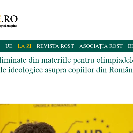
UE
LA ZI
REVISTA ROST
ASOCIAȚIA ROST
E
liminate din materiile pentru olimpiadel
e ideologice asupra copiilor din Român