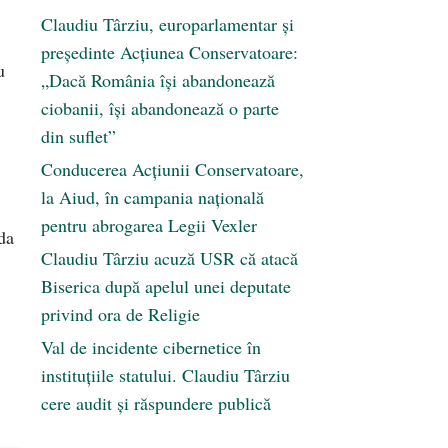
Claudiu Târziu, europarlamentar și
președinte Acțiunea Conservatoare:
u
„Dacă România își abandonează
ciobanii, își abandonează o parte
din suflet”
Conducerea Acțiunii Conservatoare,
la Aiud, în campania națională
pentru abrogarea Legii Vexler
da
Claudiu Târziu acuză USR că atacă
Biserica după apelul unei deputate
privind ora de Religie
Val de incidente cibernetice în
instituțiile statului. Claudiu Târziu
cere audit și răspundere publică