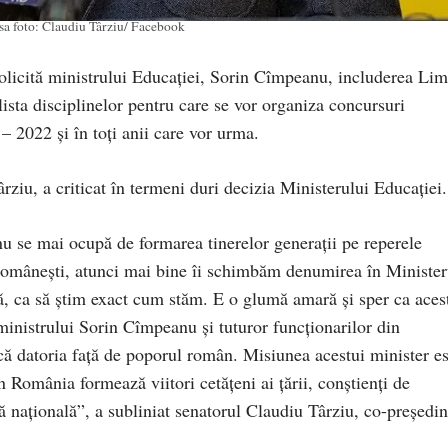
sa foto: Claudiu Târziu/ Facebook
licită ministrului Educației, Sorin Cîmpeanu, includerea Lim
ista disciplinelor pentru care se vor organiza concursuri
– 2022 și în toți anii care vor urma.
iu, a criticat în termeni duri decizia Ministerului Educației.
 se mai ocupă de formarea tinerelor generații pe reperele
ii românești, atunci mai bine îi schimbăm denumirea în Minister
ă, ca să știm exact cum stăm. E o glumă amară și sper ca aces
 ministrului Sorin Cîmpeanu și tuturor funcționarilor din
că datoria față de poporul român. Misiunea acestui minister es
 România formează viitori cetățeni ai țării, conștienți de
tră națională”, a subliniat senatorul Claudiu Târziu, co-președin