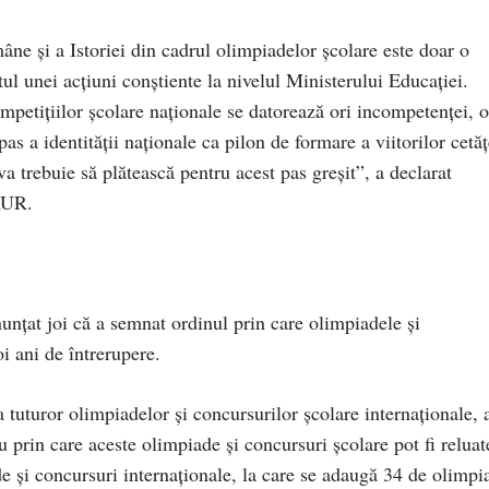
ne și a Istoriei din cadrul olimpiadelor școlare este doar o
tul unei acțiuni conștiente la nivelul Ministerului Educației.
mpetițiilor școlare naționale se datorează ori incompetenței, o
as a identității naționale ca pilon de formare a viitorilor cetă
va trebuie să plătească pentru acest pas greșit”, a declarat
AUR.
nţat joi că a semnat ordinul prin care olimpiadele şi
oi ani de întrerupere.
 tuturor olimpiadelor şi concursurilor şcolare internaţionale,
 prin care aceste olimpiade şi concursuri şcolare pot fi reluat
 şi concursuri internaţionale, la care se adaugă 34 de olimpi