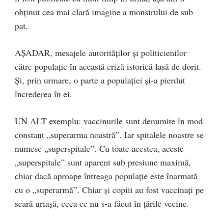
obținut cea mai clară imagine a monstrului de sub
pat.
AȘADAR, mesajele autorităților și politicienilor
către populație în această criză istorică lasă de dorit.
Și, prin urmare, o parte a populației și-a pierdut
încrederea în ei.
UN ALT exemplu: vaccinurile sunt denumite în mod
constant „superarma noastră”. Iar spitalele noastre se
numesc „superspitale”. Cu toate acestea, aceste
„superspitale” sunt aparent sub presiune maximă,
chiar dacă aproape întreaga populație este înarmată
cu o „superarmă”. Chiar și copiii au fost vaccinați pe
scară uriașă, ceea ce nu s-a făcut în țările vecine.