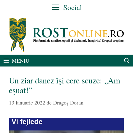
Sari
Social
la
conținut
MENIU
Un ziar danez își cere scuze: „Am
eșuat!”
13 ianuarie 2022
de
Dragoș Doran