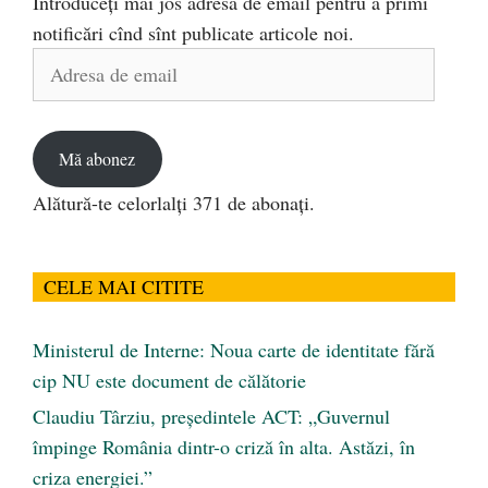
Introduceți mai jos adresa de email pentru a primi
notificări cînd sînt publicate articole noi.
Adresa
de
email
Mă abonez
Alătură-te celorlalți 371 de abonați.
CELE MAI CITITE
Ministerul de Interne: Noua carte de identitate fără
cip NU este document de călătorie
Claudiu Târziu, președintele ACT: „Guvernul
împinge România dintr-o criză în alta. Astăzi, în
criza energiei.”