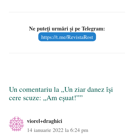
Ne puteți urmări și pe Telegram:
https://t.me/RevistaRost
Un comentariu la „Un ziar danez își
cere scuze: „Am eșuat!””
viorel+draghici
14 ianuarie 2022 la 6:24 pm