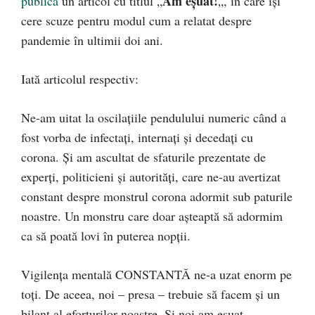
Am eșuat!
publică
un articol cu titlul „
„, în care își
cere scuze pentru modul cum a relatat despre
pandemie în ultimii doi ani.
Iată articolul respectiv:
Ne-am uitat la oscilațiile pendulului numeric când a
fost vorba de infectați, internați și decedați cu
corona. Și am ascultat de sfaturile prezentate de
experți, politicieni și autorități, care ne-au avertizat
constant despre monstrul corona adormit sub paturile
noastre. Un monstru care doar așteaptă să adormim
ca să poată lovi în puterea nopții.
Vigilența mentală CONSTANTĂ ne-a uzat enorm pe
toți. De aceea, noi – presa – trebuie să facem și un
bilanț al eforturilor noastre. Și noi am eșuat.