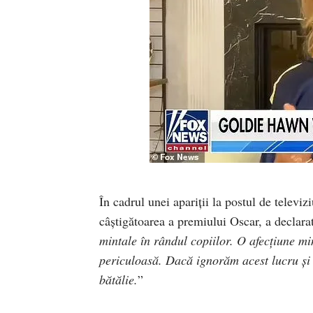
În cadrul unei apariții la postul de tele
câștigătoarea a premiului Oscar, a declara
mintale în rândul copiilor. O afecțiune mi
periculoasă. Dacă ignorăm acest lucru și
bătălie.
”