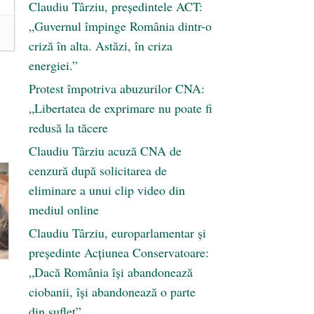
Claudiu Târziu, președintele ACT:
„Guvernul împinge România dintr-o
criză în alta. Astăzi, în criza
energiei.”
Protest împotriva abuzurilor CNA:
„Libertatea de exprimare nu poate fi
redusă la tăcere
Claudiu Târziu acuză CNA de
cenzură după solicitarea de
eliminare a unui clip video din
mediul online
Claudiu Târziu, europarlamentar și
președinte Acțiunea Conservatoare:
„Dacă România își abandonează
ciobanii, își abandonează o parte
din suflet”