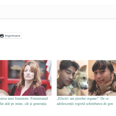
e 2025
ea amazoniană, pentru summitul climatic COP30
- 14 martie
5
Imprimare
uirea unei feministe: Feminismul
„Efectiv am pierdut organe!” De ce
at atât pe mine, cât și generația
adolescenții regretă schimbarea de gen