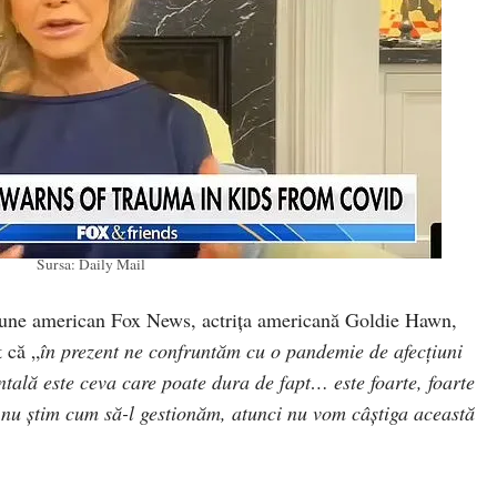
Sursa: Daily Mail
viziune american Fox News, actrița americană Goldie Hawn,
t că „
în prezent ne confruntăm cu o pandemie de afecțiuni
ntală este ceva care poate dura de fapt… este foarte, foarte
 nu știm cum să-l gestionăm, atunci nu vom câștiga această