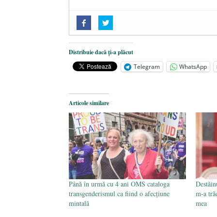
„Acum nu e momentul”
- 22 marti
O nouă autostradă distruge pădur
2025
Distribuie dacă ți-a plăcut
Alegeri controlate
- 11 martie 202
Telegram
WhatsApp
Articole similare
Până în urmă cu 4 ani OMS cataloga
Destăin
transgenderismul ca fiind o afecțiune
m-a trăd
mintală
mea