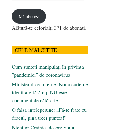
email
Mă abonez
Alătură-te celorlalți 371 de abonați.
CELE MAI CITITE
Cum sunteți manipulați în privința
”pandemiei” de coronavirus
Ministerul de Interne: Noua carte de
identitate fără cip NU este
document de călătorie
O falsă înțelepciune: „Fă-te frate cu
dracul, pînă treci puntea!”
Nichifor Crainic, despre Statul