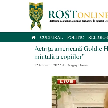
Sari
la
conținut
CULTURAL
POLITIC
RELIGIOS
Actrița americană Goldie Ha
mintală a copiilor”
12 februarie 2022
de
Dragoș Doran