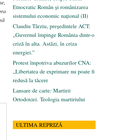
me,
Etnocratic Român şi românizarea
pra
sistemului economic naţional (II)
 să
Claudiu Târziu, președintele ACT:
„Guvernul împinge România dintr-o
criză în alta. Astăzi, în criza
energiei.”
Protest împotriva abuzurilor CNA:
„Libertatea de exprimare nu poate fi
redusă la tăcere
Lansare de carte: Martirii
Ortodoxiei. Teologia martiriului
ULTIMA REPRIZĂ