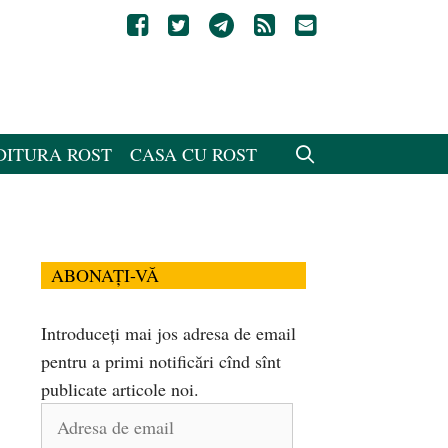
DITURA ROST
CASA CU ROST
ABONAȚI-VĂ
Introduceți mai jos adresa de email
pentru a primi notificări cînd sînt
publicate articole noi.
Adresa
de