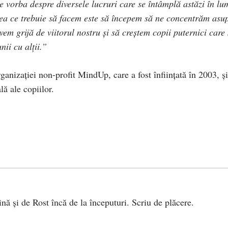
te vorba despre diversele lucruri care se întâmplă astăzi în lu
 ceea ce trebuie să facem este să începem să ne concentrăm asu
vem grijă de viitorul nostru și să creștem copii puternici care
nii cu alții.”
nizației non-profit MindUp, care a fost înființată în 2003, și
ă ale copiilor.
ină și de Rost încă de la începuturi. Scriu de plăcere.