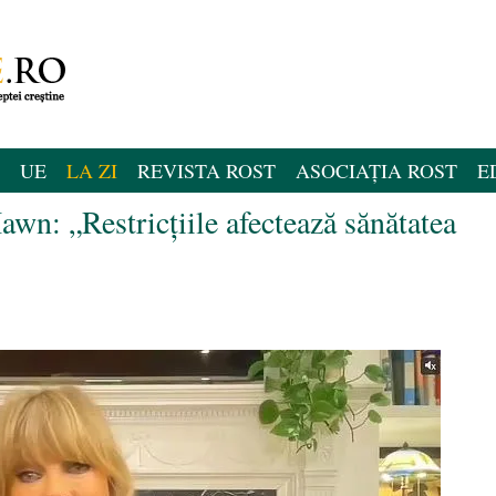
UE
LA ZI
REVISTA ROST
ASOCIAȚIA ROST
E
wn: „Restricțiile afectează sănătatea