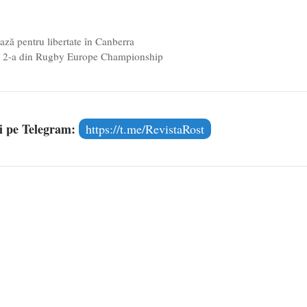
ază pentru libertate în Canberra
a 2-a din Rugby Europe Championship
și pe Telegram:
https://t.me/RevistaRost