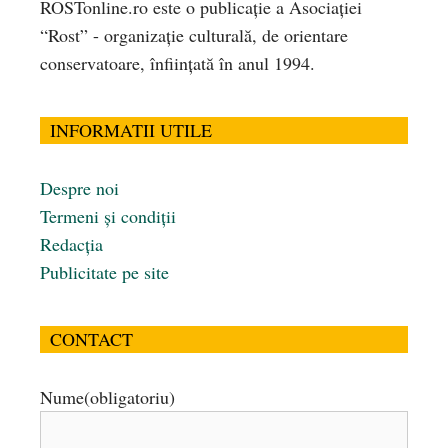
ROSTonline.ro este o publicaţie a Asociaţiei
“Rost” - organizaţie culturală, de orientare
conservatoare, înfiinţată în anul 1994.
INFORMATII UTILE
Despre noi
Termeni și condiții
Redacția
Publicitate pe site
CONTACT
Nume
(obligatoriu)