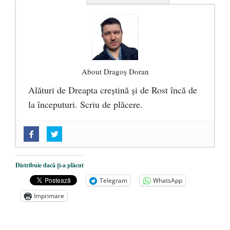
About Dragoș Doran
Alături de Dreapta creștină și de Rost încă de
la începuturi. Scriu de plăcere.
„Acum nu e momentul”
- 22 martie 2025
O nouă autostradă distruge pădurea
amazoniană, pentru summitul climatic
Distribuie dacă ți-a plăcut
COP30
- 14 martie 2025
Telegram
WhatsApp
Alegeri controlate
- 11 martie 2025
Imprimare