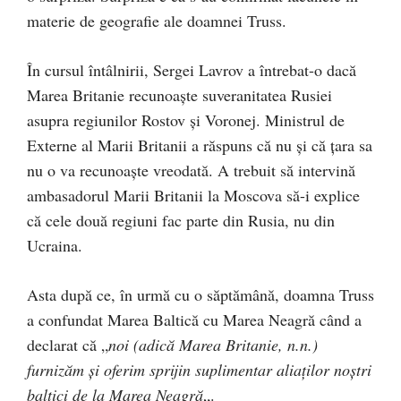
materie de geografie ale doamnei Truss.
În cursul întâlnirii, Sergei Lavrov a întrebat-o dacă
Marea Britanie recunoaște suveranitatea Rusiei
asupra regiunilor Rostov și Voronej. Ministrul de
Externe al Marii Britanii a răspuns că nu și că țara sa
nu o va recunoaște vreodată. A trebuit să intervină
ambasadorul Marii Britanii la Moscova să-i explice
că cele două regiuni fac parte din Rusia, nu din
Ucraina.
Asta după ce, în urmă cu o săptămână, doamna Truss
a confundat Marea Baltică cu Marea Neagră când a
declarat că „
noi (adică Marea Britanie, n.n.)
furnizăm și oferim sprijin suplimentar aliaților noștri
baltici de la Marea Neagră
„.