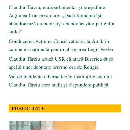
Claudiu Târziu, europarlamentar și președinte
Acțiunea Conservatoare: „Dacă România își
abandonează ciobanii, își abandonează o parte din
suflet”
Conducerea Acțiunii Conservatoare, la Aiud, în
campania națională pentru abrogarea Legii Vexler
Claudiu Târziu acuză USR că atacă Biserica după
apelul unei deputate privind ora de Religie
Val de incidente cibernetice în instituțiile statului.
Claudiu Târziu cere audit și răspundere publică
PUBLICITATE