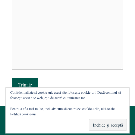
Trimite
Confidențialitate și cookie-uri: acest site folosește cookie-uri. Dacă continui să
folosești acest site web, ești de acord cu utilizarea lor.
Pentru a afla mai multe, inclusiv cum să controlezi cookie-urile, uită-te aici:
Politică cookie-uri
© 2002-2026 · Asociația ROST
Web hosting şi dezvoltare Wordpress:
Casa de WEB