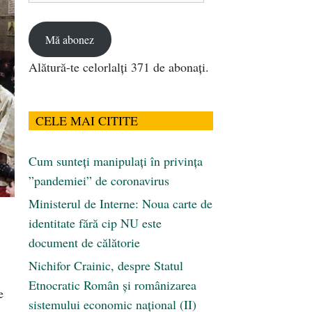
email
Mă abonez
Alătură-te celorlalți 371 de abonați.
CELE MAI CITITE
Cum sunteți manipulați în privința
”pandemiei” de coronavirus
Ministerul de Interne: Noua carte de
identitate fără cip NU este
document de călătorie
Nichifor Crainic, despre Statul
Etnocratic Român şi românizarea
e
sistemului economic naţional (II)