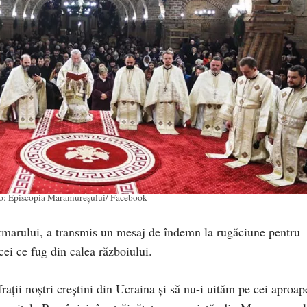
to: Episcopia Maramureșului/ Facebook
tmarului, a transmis un mesaj de îndemn la rugăciune pentru
cei ce fug din calea războiului.
frații noștri creștini din Ucraina și să nu-i uităm pe cei aproap