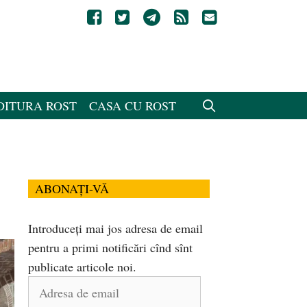
DITURA ROST
CASA CU ROST
ABONAȚI-VĂ
Introduceți mai jos adresa de email
pentru a primi notificări cînd sînt
publicate articole noi.
Adresa
de