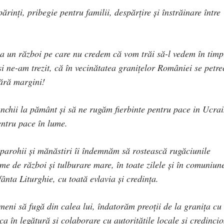
inți, pribegie pentru familii, despărțire și înstrăinare între
 la un război pe care nu credem că vom trăi să-l vedem în timp
 și ne-am trezit, că în vecinătatea granițelor României se petre
fără margini!
nchii la pământ și să ne rugăm fierbinte pentru pace in Ucra
entru pace în lume.
in parohii și mănăstiri îi îndemnăm să rostească rugăciunile
me de război și tulburare mare, în toate zilele și în comuniun
ânta Liturghie, cu toată evlavia și credința.
meni să fugă din calea lui, îndatorăm preoții de la granița cu
a în legătură și colaborare cu autoritățile locale și credincio