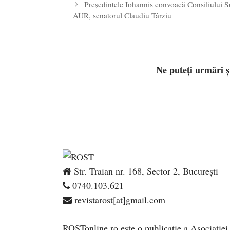
Președintele Iohannis convoacă Consiliului S
AUR, senatorul Claudiu Târziu
Ne puteți urmări 
Str. Traian nr. 168, Sector 2, București
0740.103.621
revistarost[at]gmail.com
ROSTonline.ro este o publicaţie a Asociaţiei