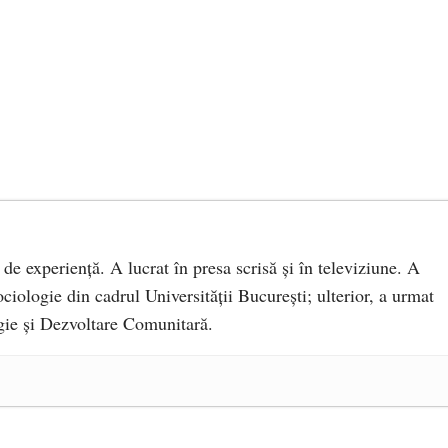
 de experiență. A lucrat în presa scrisă și în televiziune. A
ciologie din cadrul Universității București; ulterior, a urmat
ie și Dezvoltare Comunitară.
a Mănăstirea „Sfânta Ana” Rohia. Părintele Nicolae Steinhardt,
- 29 iulie 2024
ot mai aproape de autorizare pentru comercializare în UE
- 28