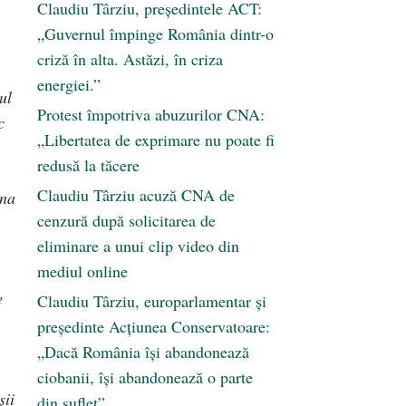
Claudiu Târziu, președintele ACT:
„Guvernul împinge România dintr-o
criză în alta. Astăzi, în criza
energiei.”
ul
Protest împotriva abuzurilor CNA:
c
„Libertatea de exprimare nu poate fi
redusă la tăcere
Claudiu Târziu acuză CNA de
ina
cenzură după solicitarea de
eliminare a unui clip video din
mediul online
e
Claudiu Târziu, europarlamentar și
președinte Acțiunea Conservatoare:
„Dacă România își abandonează
ciobanii, își abandonează o parte
șii
din suflet”