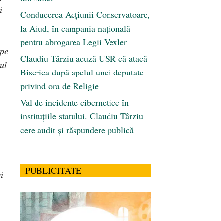
i
Conducerea Acțiunii Conservatoare,
la Aiud, în campania națională
pentru abrogarea Legii Vexler
ape
Claudiu Târziu acuză USR că atacă
ul
Biserica după apelul unei deputate
privind ora de Religie
Val de incidente cibernetice în
instituțiile statului. Claudiu Târziu
cere audit și răspundere publică
PUBLICITATE
i