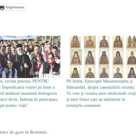
Imprimare
Voicescu, pomenit, duminică, la Mănăstirea Cernica
- 27 iulie
in, cuvânt puternic PENTRU
PS Iustin, Episcopul Maramureșului și
Împiedicarea venirii pe lume a
Sătmarului, despre canonizările recente:
pil nenăscut înseamnă distrugerea
Va veni și vremea unor intelectuali creșt
oiect divin. Îndemn de participare
și unor femei care au mărturisit în
șul pentru viață”
temnițele comuniste
rtator de gaze în România