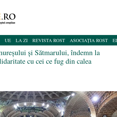
UE
LA ZI
REVISTA ROST
ASOCIAȚIA ROST
E
ureșului și Sătmarului, îndemn la
idaritate cu cei ce fug din calea