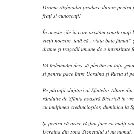
Drama războiului produce durere pentru păr
frați și cunoscuți!
În aceste zile în care asistăm consternați
vieții noastre, iată că „viața bate filmul”
drame și tragedii umane de o intensitate 
Vă îndemnăm deci să plecăm cu toții genu
și pentru pace între Ucraina și Rusia și p
Pe părinții slujitori ai Sfintelor Altare d
rânduite de Sfânta noastră Biserică în vre
cu mulțimea credincioșilor, duminica la Sf
Și pentru că orice război face ca mulți oa
Ucraina din zona Sighetului și nu numai, c