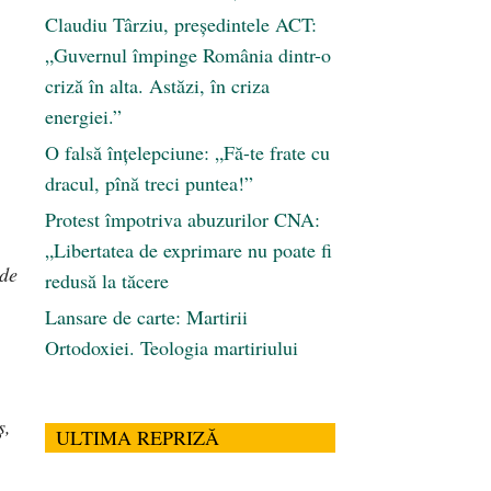
Claudiu Târziu, președintele ACT:
„Guvernul împinge România dintr-o
criză în alta. Astăzi, în criza
energiei.”
O falsă înțelepciune: „Fă-te frate cu
dracul, pînă treci puntea!”
Protest împotriva abuzurilor CNA:
„Libertatea de exprimare nu poate fi
 de
redusă la tăcere
Lansare de carte: Martirii
Ortodoxiei. Teologia martiriului
ș,
ULTIMA REPRIZĂ