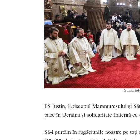
Sursa fo
PS Iustin, Episcopul Maramureșului și Să
pace în Ucraina și solidaritate fraternă cu 
Să-i purtăm în rugăciunile noastre pe toți 