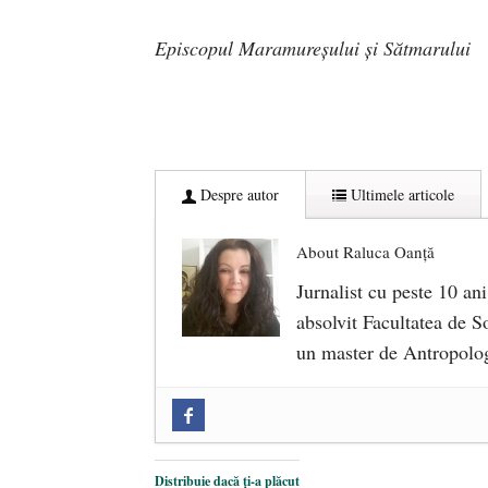
Episcopul Maramureșului și Sătmarului
Despre autor
Ultimele articole
About Raluca Oanță
Jurnalist cu peste 10 ani
absolvit Facultatea de So
un master de Antropolog
Zilele Culturii și Spiritualității l
comemorat la 102 ani de la naștere
„Carnea cultivată” în laborator, t
Distribuie dacă ți-a plăcut