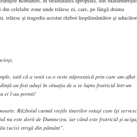
granițele României, în străinătatea apropiată, din Maramureșul
 din celelalte zone unde trăiesc ei, care, pe lângă drama
âni, trăiesc și tragedia acestui război înspăimântător și aducător
ncioși,
ple, iată că a venit ca o veste năprasnică prin care am aflat
dință au fost aduși în situația de a se lupta fratricid într-un
u ei l-au pornit!
oarte. Războiul curmă viețile tinerilor ostași care își servesc
iul nu este dorit de Dumnezeu, iar când este fratricid și uciga
ău (ucis) strigă din pământ”.