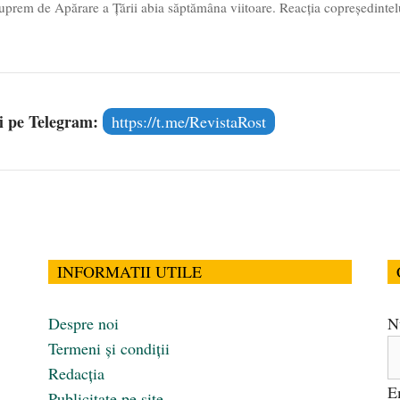
uprem de Apărare a Țării abia săptămâna viitoare. Reacția copreședintel
și pe Telegram:
https://t.me/RevistaRost
INFORMATII UTILE
Despre noi
N
Termeni și condiții
Redacția
E
Publicitate pe site