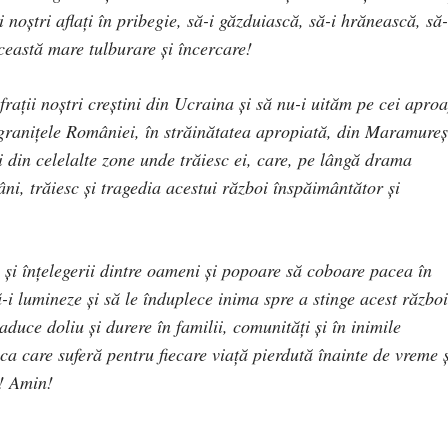
i noștri aflați în pribegie, să-i găzduiască, să-i hrănească, să-
eastă mare tulburare și încercare!
frații noștri creștini din Ucraina și să nu-i uităm pe cei apro
 granițele României, în străinătatea apropiată, din Maramureș
 din celelalte zone unde trăiesc ei, care, pe lângă drama
mâni, trăiesc și tragedia acestui război înspăimântător și
 și înțelegerii dintre oameni și popoare să coboare pacea în
să-i lumineze și să le înduplece inima spre a stinge acest război
duce doliu și durere în familii, comunități și în inimile
ca care suferă pentru fiecare viață pierdută înainte de vreme ș
! Amin!