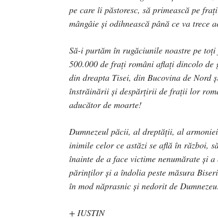
pe care îi păstoresc, să primească pe frați
mângâie și odihnească până ce va trece ac
Să-i purtăm în rugăciunile noastre pe toți 
500.000 de frați români aflați dincolo de
din dreapta Tisei, din Bucovina de Nord și
înstrăinării și despărțirii de frații lor ro
aducător de moarte!
Dumnezeul păcii, al dreptății, al armoniei
inimile celor ce astăzi se află în război, 
înainte de a face victime nenumărate și a a
părinților și a îndolia peste măsura Biseri
în mod năprasnic și nedorit de Dumnezeu
+ IUSTIN