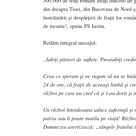
500.000 de frați români aflați dincolo de 
din dreapta Tisei, din Bucovina de Nord și
înstrăinării și despărțirii de frații lor rom
de moarte!, spune PS Iustin.
Redăm integral mesajul:
„Iubiți păstori de suflete, Preaiubiți credi
Ceea ce speram și ne rugam să nu se întâm
24 de ore, că frații de aceeași limbă și cre
război pe care nu cred că și l-au dorit și n
Un război întotdeauna aduce suferință și m
patria sau îi poate mutila pe viață! Războ
Dumnezeu avertizează: „sângele fratelui t