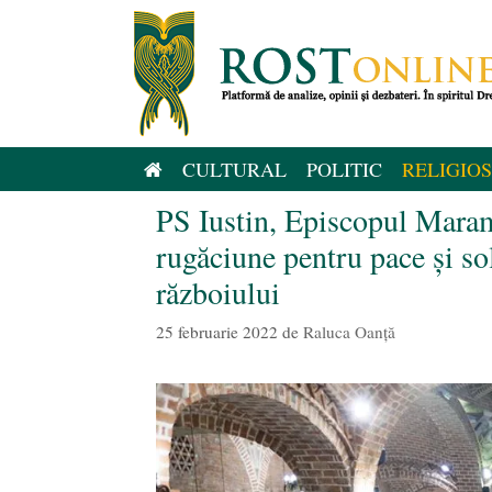
Sari
la
conținut
CULTURAL
POLITIC
RELIGIOS
PS Iustin, Episcopul Maram
rugăciune pentru pace și sol
războiului
25 februarie 2022
de
Raluca Oanță