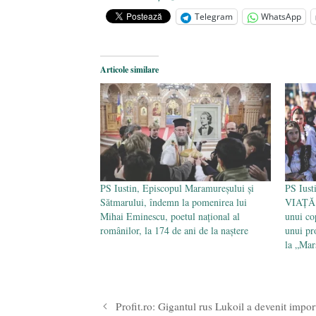
iulie 2024
Telegram
WhatsApp
Părintele mărturisitor Constantin 
2024
Articole similare
PS Iustin, Episcopul Maramureșului și
PS Iust
Sătmarului, îndemn la pomenirea lui
VIAȚĂ: 
Mihai Eminescu, poetul național al
unui co
românilor, la 174 de ani de la naștere
unui pr
la „Mar
Profit.ro: Gigantul rus Lukoil a devenit impo