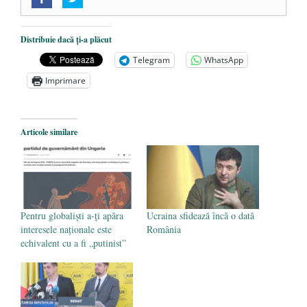
„Acum nu e momentul”
- 22 martie 2025
O nouă autostradă distruge pădurea
amazoniană, pentru summitul climatic
Distribuie dacă ți-a plăcut
COP30
- 14 martie 2025
Telegram
WhatsApp
Alegeri controlate
- 11 martie 2025
Imprimare
Articole similare
Pentru globaliști a-ți apăra
Ucraina sfidează încă o dată
interesele naționale este
România
echivalent cu a fi „putinist”