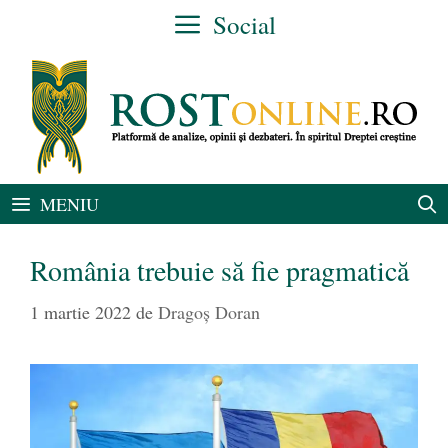
Sari
Social
la
conținut
MENIU
România trebuie să fie pragmatică
1 martie 2022
de
Dragoș Doran