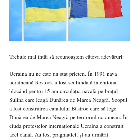
Trebuie mai întâi să recunoaștem câteva adevăruri:
Ucraina nu ne este un stat prieten. În 1991 nava
ucraineană Rostock a fost scufundată intenționat
blocând pentru 15 ani circulația navală pe brațul
Sulina care leagă Dunărea de Marea Neagră. Scopul
a fost construirea canalului Bâstroe care să lege
Dunărea de Marea Neagră pe teritoriul ucrainean. În
ciuda protestelor internaționale Ucraina a construit
acel canal. Au fost pragmatici, și-au urmărit