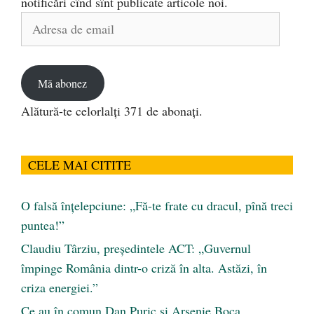
notificări cînd sînt publicate articole noi.
Adresa
de
email
Mă abonez
Alătură-te celorlalți 371 de abonați.
CELE MAI CITITE
O falsă înțelepciune: „Fă-te frate cu dracul, pînă treci
puntea!”
Claudiu Târziu, președintele ACT: „Guvernul
împinge România dintr-o criză în alta. Astăzi, în
criza energiei.”
Ce au în comun Dan Puric şi Arsenie Boca