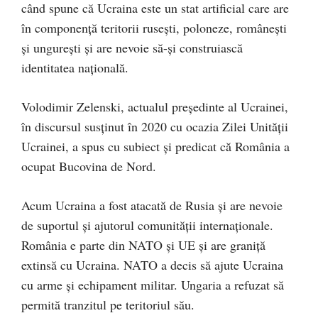
când spune că Ucraina este un stat artificial care are
în componență teritorii rusești, poloneze, românești
și ungurești și are nevoie să-și construiască
identitatea națională.
Volodimir Zelenski, actualul președinte al Ucrainei,
în discursul susținut în 2020 cu ocazia Zilei Unității
Ucrainei, a spus cu subiect și predicat că România a
ocupat Bucovina de Nord.
Acum Ucraina a fost atacată de Rusia și are nevoie
de suportul și ajutorul comunității internaționale.
România e parte din NATO și UE și are graniță
extinsă cu Ucraina. NATO a decis să ajute Ucraina
cu arme și echipament militar. Ungaria a refuzat să
permită tranzitul pe teritoriul său.