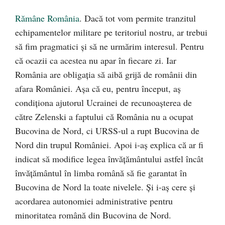
Rămâne România
. Dacă tot vom permite tranzitul
echipamentelor militare pe teritoriul nostru, ar trebui
să fim pragmatici și să ne urmărim interesul. Pentru
că ocazii ca acestea nu apar în fiecare zi. Iar
România are obligația să aibă grijă de românii din
afara României. Așa că eu, pentru început, aș
condiționa ajutorul Ucrainei de recunoașterea de
către Zelenski a faptului că România nu a ocupat
Bucovina de Nord, ci URSS-ul a rupt Bucovina de
Nord din trupul României. Apoi i-aș explica că ar fi
indicat să modifice legea învățământului astfel încât
învățământul în limba română să fie garantat în
Bucovina de Nord la toate nivelele. Și i-aș cere și
acordarea autonomiei administrative pentru
minoritatea română din Bucovina de Nord.