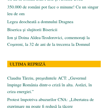
350.000 de români pot face o minune! Cu un singur
leu de om
Legea deocheată a domnului Dragnea
Biserica și slujitorii Bisericii
Ion și Doina Aldea-Teodorovici, comemorați la
Coșereni, la 32 de ani de la trecerea la Domnul
ULTIMA REPRIZĂ
Claudiu Târziu, președintele ACT: „Guvernul
împinge România dintr-o criză în alta. Astăzi, în
criza energiei.”
Protest împotriva abuzurilor CNA: „Libertatea de
exprimare nu poate fi redusă la tăcere