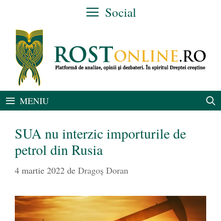
Sari
Social
la
conținut
MENIU
SUA nu interzic importurile de
petrol din Rusia
4 martie 2022
de
Dragoș Doran