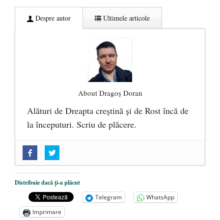
Despre autor
Ultimele articole
About Dragoș Doran
Alături de Dreapta creștină și de Rost încă de
la începuturi. Scriu de plăcere.
„Acum nu e momentul”
- 22 martie 2025
O nouă autostradă distruge pădurea
amazoniană, pentru summitul climatic
Distribuie dacă ți-a plăcut
COP30
- 14 martie 2025
Telegram
WhatsApp
Alegeri controlate
- 11 martie 2025
Imprimare