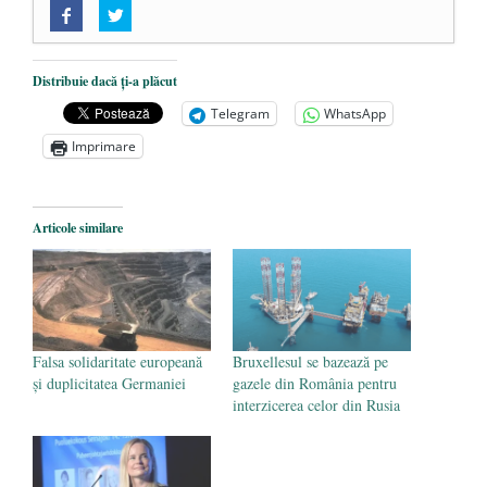
„Acum nu e momentul”
- 22 martie 2025
O nouă autostradă distruge pădurea
amazoniană, pentru summitul climatic
Distribuie dacă ți-a plăcut
COP30
- 14 martie 2025
Telegram
WhatsApp
Alegeri controlate
- 11 martie 2025
Imprimare
Articole similare
Falsa solidaritate europeană
Bruxellesul se bazează pe
și duplicitatea Germaniei
gazele din România pentru
interzicerea celor din Rusia