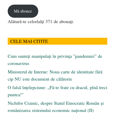
email
Mă abonez
Alătură-te celorlalți 371 de abonați.
CELE MAI CITITE
Cum sunteți manipulați în privința ”pandemiei” de
coronavirus
Ministerul de Interne: Noua carte de identitate fără
cip NU este document de călătorie
O falsă înțelepciune: „Fă-te frate cu dracul, pînă treci
puntea!”
Nichifor Crainic, despre Statul Etnocratic Român şi
românizarea sistemului economic naţional (II)