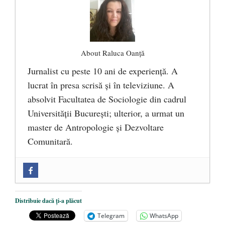
About Raluca Oanță
Jurnalist cu peste 10 ani de experiență. A
lucrat în presa scrisă și în televiziune. A
absolvit Facultatea de Sociologie din cadrul
Universității București; ulterior, a urmat un
master de Antropologie și Dezvoltare
Comunitară.
Zilele Culturii și Spiritualității la
Mănăstirea „Sfânta Ana” Rohia. Părintele
Nicolae Steinhardt, comemorat la 102 ani
Distribuie dacă ți-a plăcut
de la naștere
- 29 iulie 2024
Telegram
WhatsApp