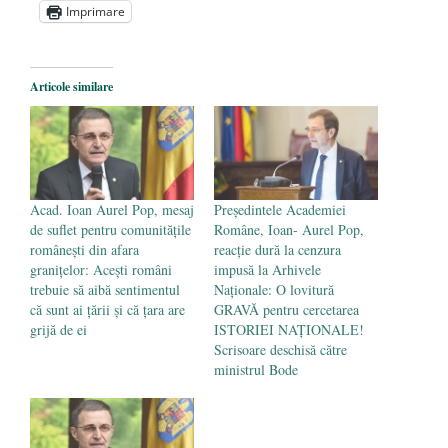
„Carnea cultivată” în laborator, tot mai
Imprimare
aproape de autorizare pentru
comercializare în UE
- 28 iulie 2024
Articole similare
Părintele mărturisitor Constantin
Voicescu, pomenit, duminică, la
Mănăstirea Cernica
- 27 iulie 2024
Acad. Ioan Aurel Pop, mesaj
Preşedintele Academiei
de suflet pentru comunitățile
Române, Ioan- Aurel Pop,
românești din afara
reacție dură la cenzura
granițelor: Acești români
impusă la Arhivele
trebuie să aibă sentimentul
Naționale: O lovitură
că sunt ai ţării şi că ţara are
GRAVĂ pentru cercetarea
grijă de ei
ISTORIEI NAȚIONALE!
Scrisoare deschisă către
ministrul Bode