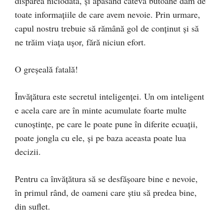
dispărea niciodată, și apăsând câteva butoane dăm de
toate informațiile de care avem nevoie. Prin urmare,
capul nostru trebuie să rămână gol de conținut și să
ne trăim viața ușor, fără niciun efort.
O greșeală fatală!
Învățătura este secretul inteligenței. Un om inteligent
e acela care are în minte acumulate foarte multe
cunoștințe, pe care le poate pune în diferite ecuații,
poate jongla cu ele, și pe baza aceasta poate lua
decizii.
Pentru ca învățătura să se desfășoare bine e nevoie,
în primul rând, de oameni care știu să predea bine,
din suflet.