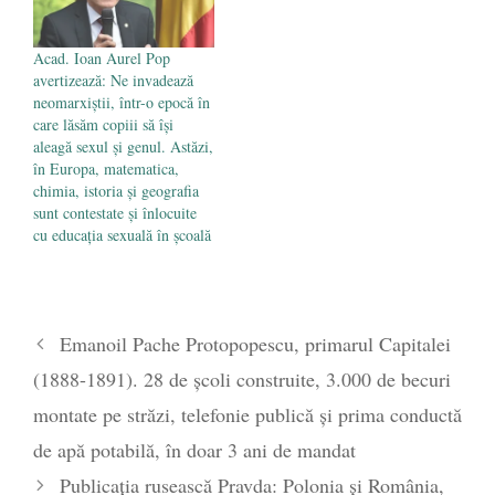
Acad. Ioan Aurel Pop
avertizează: Ne invadează
neomarxiștii, într-o epocă în
care lăsăm copiii să își
aleagă sexul și genul. Astăzi,
în Europa, matematica,
chimia, istoria și geografia
sunt contestate și înlocuite
cu educația sexuală în școală
Emanoil Pache Protopopescu, primarul Capitalei
(1888-1891). 28 de școli construite, 3.000 de becuri
montate pe străzi, telefonie publică și prima conductă
de apă potabilă, în doar 3 ani de mandat
Publicația rusească Pravda: Polonia și România,