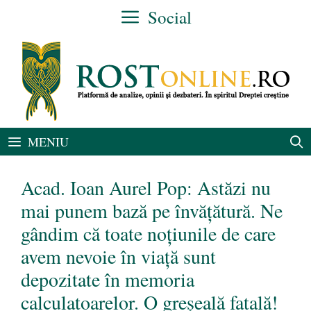
Sari
Social
la
conținut
MENIU
Acad. Ioan Aurel Pop: Astăzi nu
mai punem bază pe învățătură. Ne
gândim că toate noțiunile de care
avem nevoie în viață sunt
depozitate în memoria
calculatoarelor. O greșeală fatală!