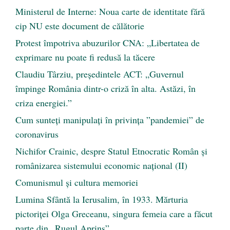
Ministerul de Interne: Noua carte de identitate fără
cip NU este document de călătorie
Protest împotriva abuzurilor CNA: „Libertatea de
exprimare nu poate fi redusă la tăcere
Claudiu Târziu, președintele ACT: „Guvernul
împinge România dintr-o criză în alta. Astăzi, în
criza energiei.”
Cum sunteți manipulați în privința ”pandemiei” de
coronavirus
Nichifor Crainic, despre Statul Etnocratic Român şi
românizarea sistemului economic naţional (II)
Comunismul şi cultura memoriei
Lumina Sfântă la Ierusalim, în 1933. Mărturia
pictoriței Olga Greceanu, singura femeia care a făcut
parte din „Rugul Aprins”