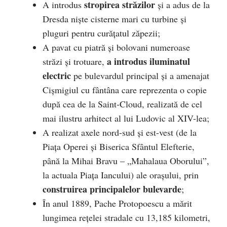
stropirea străzilor
A introdus
și a adus de la
Dresda niște cisterne mari cu turbine și
pluguri pentru curățatul zăpezii;
A pavat cu piatră și bolovani numeroase
a introdus iluminatul
străzi și trotuare,
electric
pe bulevardul principal și a amenajat
Cișmigiul cu fântâna care reprezenta o copie
după cea de la Saint-Cloud, realizată de cel
mai ilustru arhitect al lui Ludovic al XIV-lea;
A realizat axele nord-sud și est-vest (de la
Piaţa Operei şi Biserica Sfântul Elefterie,
până la Mihai Bravu – „Mahalaua Oborului”,
la actuala Piaţa Iancului) ale oraşului, prin
construirea principalelor bulevarde
;
În anul 1889, Pache Protopoescu a mărit
lungimea reţelei stradale cu 13,185 kilometri,