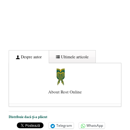
Despre autor
Ultimele articole
About Rost Online
Dezvăluiri cutremurătoare despre
Distribuie dacă ți-a plăcut
președintele Ucrainei, Volodymyr
Telegram
WhatsApp
Zelensky
- 13 mai 2026