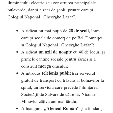
iluminatului electric sau construirea principalele
bulevarde, dar şi a zeci de școli, printre care și
Colegiul Național „Gheorghe Lazăr”.
28 de școli,
A ridicat nu mai puţin de
între
care şi școala de comerț de pe Bd. Domniţei
şi Colegiul Național „Gheorghe Lazăr”;
un azil de noapte
A ridicat
cu 40 de locuri și
primele cantine sociale pentru săraci și a
morga
construit
oraşului;
telefonia publică
A introdus
şi serviciul
gratuit de transport cu trăsura al bolnavilor la
spital, un serviciu care precede înfiinţarea
Societăţii de Salvare de către dr. Nicolae
Minovici câţiva ani mai târziu;
„Ateneul Român”
A inaugurat
şi a fondat şi