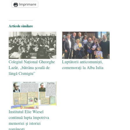
Imprimare
Statul care servește Națiunea
- 21 aprilie
2026
Legea Vexler produce efecte. Bustul
Articole similare
poetului Octavian Goga, înlăturat din Iași
- 16 aprilie 2026
Colegiul Național Gheorghe
Luptătorii anticomuniști,
Lazăr, „bătrâna școală de
comemorați la Alba Iulia
lângă Cismigiu”
Institutul Elie Wiesel
continuă lupta împotriva
memoriei și istoriei
românești