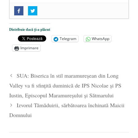
„Acum nu e momentul”
- 22 martie 2025
O nouă autostradă distruge pădurea
amazoniană, pentru summitul climatic
Distribuie dacă ți-a plăcut
COP30
- 14 martie 2025
Telegram
WhatsApp
Alegeri controlate
- 11 martie 2025
Imprimare
SUA: Biserica în stil maramureșean din Long
Valley va fi sfințită duminică de IPS Nicolae și PS
Iustin, Episcopul Maramureșului și Sătmarului
Izvorul Tămăduirii, sărbătoarea închinată Maicii
Domnului