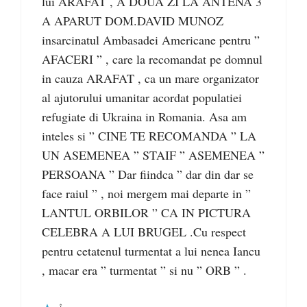
lui ARAFAT , A DOUA ZI LA ANTENA 3
A APARUT DOM.DAVID MUNOZ
insarcinatul Ambasadei Americane pentru ”
AFACERI ” , care la recomandat pe domnul
in cauza ARAFAT , ca un mare organizator
al ajutorului umanitar acordat populatiei
refugiate di Ukraina in Romania. Asa am
inteles si ” CINE TE RECOMANDA ” LA
UN ASEMENEA ” STAIF ” ASEMENEA ”
PERSOANA ” Dar fiindca ” dar din dar se
face raiul ” , noi mergem mai departe in ”
LANTUL ORBILOR ” CA IN PICTURA
CELEBRA A LUI BRUGEL .Cu respect
pentru cetatenul turmentat a lui nenea Iancu
, macar era ” turmentat ” si nu ” ORB ” .