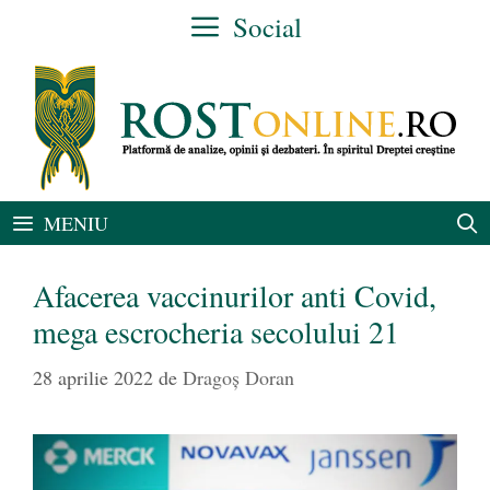
Sari
Social
la
conținut
MENIU
Afacerea vaccinurilor anti Covid,
mega escrocheria secolului 21
28 aprilie 2022
de
Dragoș Doran