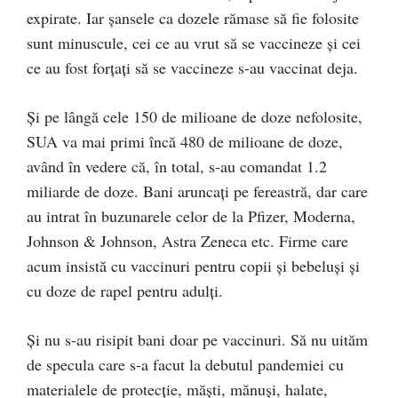
expirate. Iar șansele ca dozele rămase să fie folosite
sunt minuscule, cei ce au vrut să se vaccineze și cei
ce au fost forțați să se vaccineze s-au vaccinat deja.
Și pe lângă cele 150 de milioane de doze nefolosite,
SUA va mai primi încă 480 de milioane de doze,
având în vedere că, în total, s-au comandat 1.2
miliarde de doze. Bani aruncați pe fereastră, dar care
au intrat în buzunarele celor de la Pfizer, Moderna,
Johnson & Johnson, Astra Zeneca etc. Firme care
acum insistă cu vaccinuri pentru copii și bebeluși și
cu doze de rapel pentru adulți.
Și nu s-au risipit bani doar pe vaccinuri. Să nu uităm
de specula care s-a facut la debutul pandemiei cu
materialele de protecție, măști, mănuși, halate,