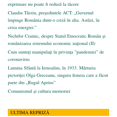
exprimare nu poate fi redusă la tăcere
Claudiu Târziu, președintele ACT: „Guvernul
împinge România dintr-o criză în alta. Astăzi, în
criza energiei.”
Nichifor Crainic, despre Statul Etnocratic Român şi
românizarea sistemului economic naţional (II)
Cum sunteți manipulați în privința ”pandemiei” de
coronavirus
Lumina Sfântă la Ierusalim, în 1933. Mărturia
pictoriței Olga Greceanu, singura femeia care a făcut
parte din „Rugul Aprins”
Comunismul şi cultura memoriei
ULTIMA REPRIZĂ