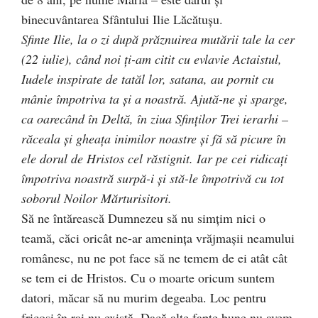
binecuvântarea Sfântului Ilie Lăcătușu.
Sfinte Ilie, la o zi după prăznuirea mutării tale la cer
(22 iulie), când noi ți-am citit cu evlavie Actaistul,
Iudele inspirate de tatăl lor, satana, au pornit cu
mânie împotriva ta și a noastră. Ajută-ne și sparge,
ca oarecând în Deltă, în ziua Sfinților Trei ierarhi –
răceala și gheața inimilor noastre și fă să picure în
ele dorul de Hristos cel răstignit. Iar pe cei ridicați
împotriva noastră surpă-i și stă-le împotrivă cu tot
soborul Noilor Mărturisitori.
Să ne întărească Dumnezeu să nu simțim nici o
teamă, căci oricât ne-ar amenința vrăjmașii neamului
românesc, nu ne pot face să ne temem de ei atât cât
se tem ei de Hristos. Cu o moarte oricum suntem
datori, măcar să nu murim degeaba. Loc pentru
fricoși în rai nu există. Dacă alte fapte bune nu avem,