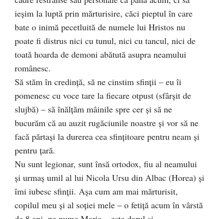
ieșim la luptă prin mărturisire, căci pieptul în care
bate o inimă pecetluită de numele lui Hristos nu
poate fi distrus nici cu tunul, nici cu tancul, nici de
toată hoarda de demoni abătută asupra neamului
românesc.
Să stăm în credință, să ne cinstim sfinții – eu îi
pomenesc cu voce tare la fiecare otpust (sfârșit de
slujbă) – să înălțăm mâinile spre cer și să ne
bucurăm că au auzit rugăciunile noastre și vor să ne
facă părtași la durerea cea sfințitoare pentru neam și
pentru țară.
Nu sunt legionar, sunt însă ortodox, fiu al neamului
și urmaș umil al lui Nicola Ursu din Albac (Horea) și
îmi iubesc sfinții. Așa cum am mai mărturisit,
copilul meu și al soției mele – o fetiță acum în vârstă
de 8 ani, pe nume Maria – este darul și