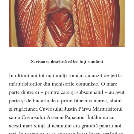
Scrisoare deschisă către toţi românii
În ultimii ani tot mai mulți români au auzit de jertfa
mărturisitorilor din închisorile comuniste. O mare
parte dintre ei – printre care și subsemnatul – au avut
parte și de bucuria de a primi binecuvântarea, sfatul
și rugăciunea Cuviosului Justin Pârvu Mărturisitorul
sau a Cuviosului Arsenie Papacioc. Întâlnirea cu
acești mari sfinți ai neamului era gratuită pentru noi
toți, în vreme ce ei se stingeau încet-încet, arzând ca