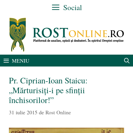
Sari
Social
la
conținut
MENIU
Pr. Ciprian-Ioan Staicu:
„Mărturisiţi-i pe sfinţii
închisorilor!”
31 iulie 2015
de
Rost Online