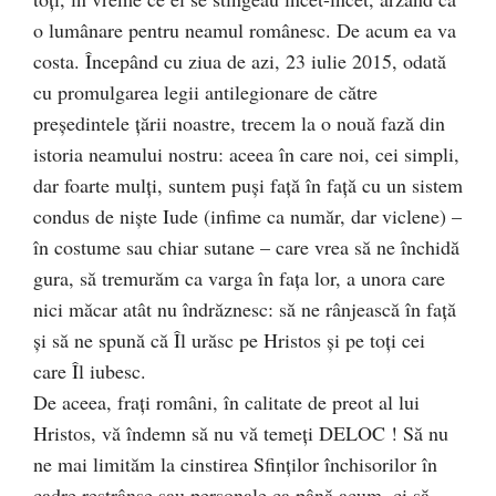
o lumânare pentru neamul românesc. De acum ea va
costa. Începând cu ziua de azi, 23 iulie 2015, odată
cu promulgarea legii antilegionare de către
președintele țării noastre, trecem la o nouă fază din
istoria neamului nostru: aceea în care noi, cei simpli,
dar foarte mulți, suntem puși față în față cu un sistem
condus de niște Iude (infime ca număr, dar viclene) –
în costume sau chiar sutane – care vrea să ne închidă
gura, să tremurăm ca varga în fața lor, a unora care
nici măcar atât nu îndrăznesc: să ne rânjească în față
și să ne spună că Îl urăsc pe Hristos și pe toți cei
care Îl iubesc.
De aceea, frați români, în calitate de preot al lui
Hristos, vă îndemn să nu vă temeți DELOC ! Să nu
ne mai limităm la cinstirea Sfinților închisorilor în
cadre restrânse sau personale ca până acum, ci să