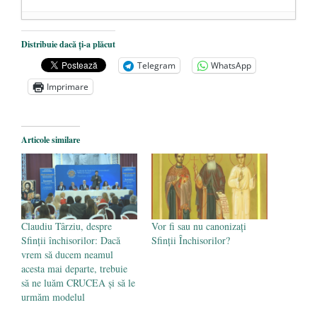
Dezvăluiri cutremurătoare despre
Distribuie dacă ți-a plăcut
președintele Ucrainei, Volodymyr
Telegram
WhatsApp
Zelensky
- 13 mai 2026
Imprimare
Statul care servește Națiunea
- 21 aprilie
2026
Legea Vexler produce efecte. Bustul
Articole similare
poetului Octavian Goga, înlăturat din Iași
- 16 aprilie 2026
Claudiu Târziu, despre
Vor fi sau nu canonizați
Sfinții închisorilor: Dacă
Sfinții Închisorilor?
vrem să ducem neamul
acesta mai departe, trebuie
să ne luăm CRUCEA și să le
urmăm modelul