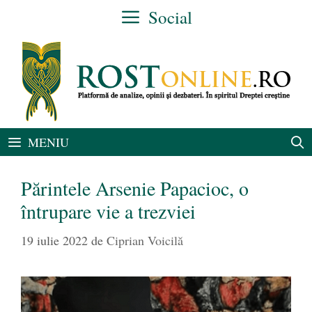
Sari
Social
la
conținut
MENIU
Părintele Arsenie Papacioc, o
întrupare vie a trezviei
19 iulie 2022
de
Ciprian Voicilă