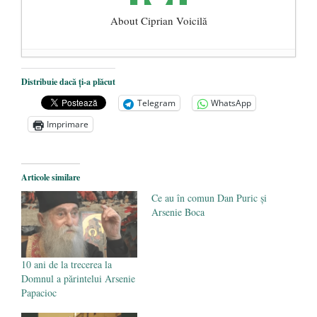
About Ciprian Voicilă
Dragobete pentru băieți și fete
- 24
Distribuie dacă ți-a plăcut
februarie 2025
Telegram
WhatsApp
Valeriu Gafencu – o biografie
- 24 ianuarie
Imprimare
2025
Învierea Domnului. Credințe și obiceiuri
românești
- 1 mai 2024
Articole similare
Ce au în comun Dan Puric şi
Arsenie Boca
10 ani de la trecerea la
Domnul a părintelui Arsenie
Papacioc