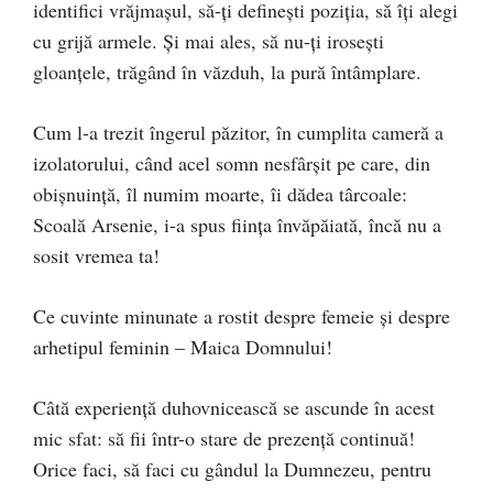
identifici vrăjmașul, să-ți definești poziția, să îți alegi
cu grijă armele. Și mai ales, să nu-ți irosești
gloanțele, trăgând în văzduh, la pură întâmplare.
Cum l-a trezit îngerul păzitor, în cumplita cameră a
izolatorului, când acel somn nesfârșit pe care, din
obișnuință, îl numim moarte, îi dădea târcoale:
Scoală Arsenie, i-a spus ființa învăpăiată, încă nu a
sosit vremea ta!
Ce cuvinte minunate a rostit despre femeie și despre
arhetipul feminin – Maica Domnului!
Câtă experiență duhovnicească se ascunde în acest
mic sfat: să fii într-o stare de prezență continuă!
Orice faci, să faci cu gândul la Dumnezeu, pentru