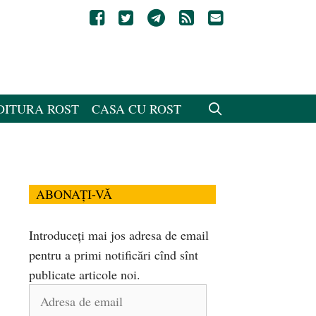
DITURA ROST
CASA CU ROST
ABONAȚI-VĂ
Introduceți mai jos adresa de email
pentru a primi notificări cînd sînt
publicate articole noi.
Adresa
de