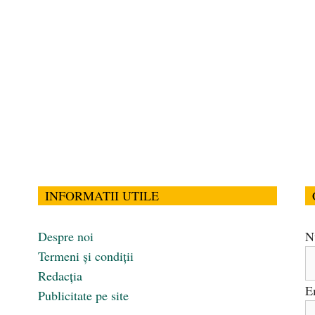
INFORMATII UTILE
Despre noi
N
Termeni și condiții
Redacția
E
Publicitate pe site