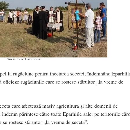
Sursa foto: Facebook
apel la rugăciune pentru încetarea secetei, îndemnând Eparhiil
 să oficieze rugăciunile care se rostesc stăruitor „la vreme de
 seceta care afectează masiv agricultura şi alte domenii de
îndemn părintesc către toate Eparhiile sale, pe teritoriile căr
e se rostesc stăruitor „la vreme de secetă”.