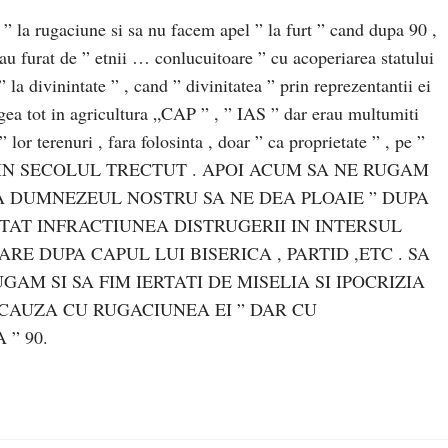
” la rugaciune si sa nu facem apel ” la furt ” cand dupa 90 ,
-au furat de ” etnii … conlucuitoare ” cu acoperiarea statului
la divinintate ” , cand ” divinitatea ” prin reprezentantii ei
gea tot in agricultura „CAP ” , ” IAS ” dar erau multumiti
” lor terenuri , fara folosinta , doar ” ca proprietate ” , pe ”
DIN SECOLUL TRECTUT . APOI ACUM SA NE RUGAM
LA DUMNEZEUL NOSTRU SA NE DEA PLOAIE ” DUPA
TAT INFRACTIUNEA DISTRUGERII IN INTERSUL
ARE DUPA CAPUL LUI BISERICA , PARTID ,ETC . SA
GAM SI SA FIM IERTATI DE MISELIA SI IPOCRIZIA
 CAUZA CU RUGACIUNEA EI ” DAR CU
 ” 90.