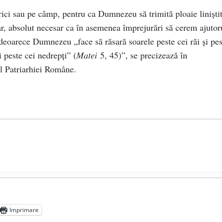
rici sau pe câmp, pentru ca Dumnezeu să trimită ploaie liniştit
r, absolut necesar ca în asemenea împrejurări să cerem ajutor
deoarece Dumnezeu „face să răsară soarele peste cei răi şi pes
i peste cei nedrepţi” (
Matei
5, 45)”, se precizează în
l Patriarhiei Române.
președintele Ucrainei, Volodymyr Zelensky
- 13 mai 2026
aprilie 2026
Imprimare
l poetului Octavian Goga, înlăturat din Iași
- 16 aprilie 2026