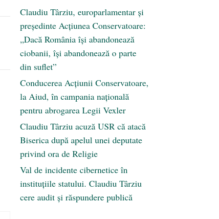
Claudiu Târziu, europarlamentar și
președinte Acțiunea Conservatoare:
„Dacă România își abandonează
ciobanii, își abandonează o parte
din suflet”
Conducerea Acțiunii Conservatoare,
la Aiud, în campania națională
pentru abrogarea Legii Vexler
Claudiu Târziu acuză USR că atacă
Biserica după apelul unei deputate
privind ora de Religie
Val de incidente cibernetice în
instituțiile statului. Claudiu Târziu
cere audit și răspundere publică