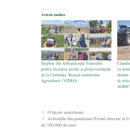
Articole similare
Slujbele din Arhiepiscopia Tomisului
Claudiu
pentru încetarea secetei și ploaia torențială
cu nemi
de la Constanța. Reacția ministrului
donăm ș
Agriculturii (VIDEO)
să refac
AGRIC
O tăcere asurzitoare
Achizițiile din pandemie/ Fostul director al U
de 760.000 de euro