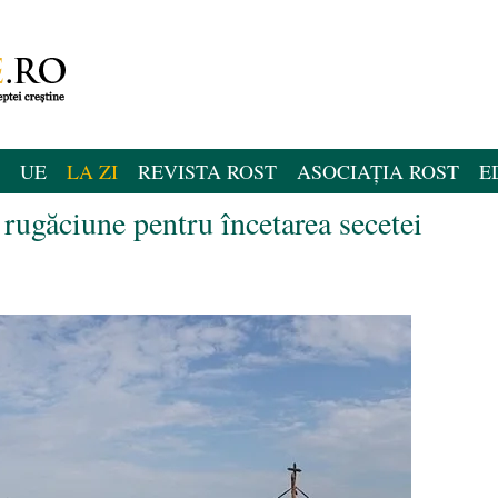
UE
LA ZI
REVISTA ROST
ASOCIAȚIA ROST
E
rugăciune pentru încetarea secetei