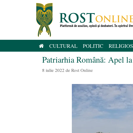
Sari
la
conținut
CULTURAL
POLITIC
RELIGIOS
Patriarhia Română: Apel la 
8 iulie 2022
de
Rost Online