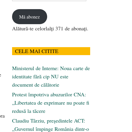
email
Mă abonez
Alătură-te celorlalți 371 de abonați.
CELE MAI CITITE
Ministerul de Interne: Noua carte de
e
identitate fără cip NU este
document de călătorie
Protest împotriva abuzurilor CNA:
„Libertatea de exprimare nu poate fi
redusă la tăcere
ora
Claudiu Târziu, președintele ACT:
„Guvernul împinge România dintr-o