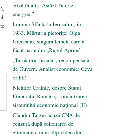
criză în alta. Astăzi, în criza
ă,
energiei.”
ul
Lumina Sfântă la Ierusalim, în
te
1933. Mărturia pictoriței Olga
Greceanu, singura femeia care a
făcut parte din „Rugul Aprins”
„Turnătoria fiscală”, recompensată
de Guvern. Analist economic: Ceva
oribil!
Nichifor Crainic, despre Statul
Etnocratic Român şi românizarea
sistemului economic naţional (II)
Claudiu Târziu acuză CNA de
cenzură după solicitarea de
eliminare a unui clip video din