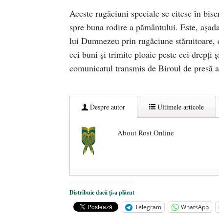
Aceste rugăciuni speciale se citesc în bise
spre buna rodire a pământului. Este, așada
lui Dumnezeu prin rugăciune stăruitoare, 
cei buni şi trimite ploaie peste cei drepţi ş
comunicatul transmis de Biroul de presă a
Despre autor
Ultimele articole
About Rost Online
Dezvăluiri cutremurătoare despre 
Distribuie dacă ți-a plăcut
Statul care servește Națiunea
- 21 
Telegram
WhatsApp
Legea Vexler produce efecte. Bustu