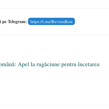
și pe Telegram:
https://t.me/RevistaRost
omână: Apel la rugăciune pentru încetarea