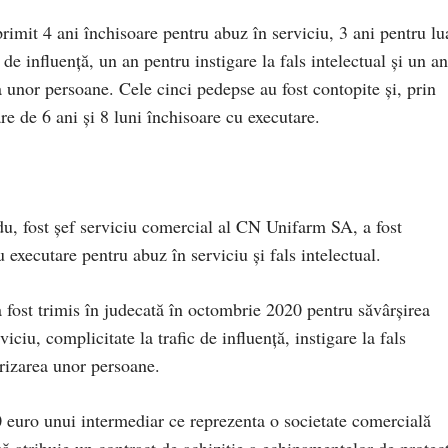
 primit 4 ani închisoare pentru abuz în serviciu, 3 ani pentru lu
 de influenţă, un an pentru instigare la fals intelectual şi un an
a unor persoane. Cele cinci pedepse au fost contopite şi, prin
e de 6 ani şi 8 luni închisoare cu executare.
du, fost şef serviciu comercial al CN Unifarm SA, a fost
 executare pentru abuz în serviciu şi fals intelectual.
a fost trimis în judecată în octombrie 2020 pentru săvârşirea
iciu, complicitate la trafic de influenţă, instigare la fals
vorizarea unor persoane.
0 euro unui intermediar ce reprezenta o societate comercială
 atribuie un contract de achiziţie a echipamentelor de protec