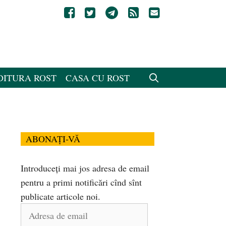
DITURA ROST
CASA CU ROST
ABONAȚI-VĂ
Introduceți mai jos adresa de email
pentru a primi notificări cînd sînt
publicate articole noi.
Adresa
de