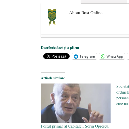
About Rost Online
Dezvăluiri cutremurătoare despre 
Distribuie dacă ți-a plăcut
Statul care servește Națiunea
- 21 
Telegram
WhatsApp
Legea Vexler produce efecte. Bustu
Articole similare
Societa
ordinel
persoan
care au 
Fostul primar al Capitalei, Sorin Oprescu,