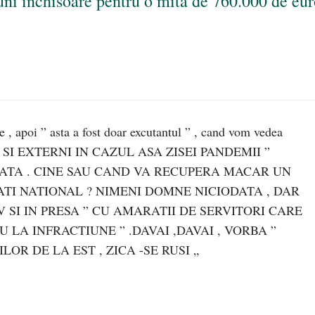
luni închisoare pentru o mită de 760.000 de eu
e , apoi ” asta a fost doar excutantul ” , cand vom vedea
SI EXTERNI IN CAZUL ASA ZISEI PANDEMII ”
DATA . CINE SAU CAND VA RECUPERA MACAR UN
ATI NATIONAL ? NIMENI DOMNE NICIODATA , DAR
V SI IN PRESA ” CU AMARATII DE SERVITORI CARE
 LA INFRACTIUNE ” .DAVAI ,DAVAI , VORBA ”
OR DE LA EST , ZICA -SE RUSI „