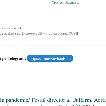
Oprescu, Dragnea…
ncetarea secetei
ne de acelaşi sex. Homosexualii vor putea adopta COPII
și pe Telegram:
https://t.me/RevistaRost
in pandemie/ Fostul director al Unifarm, Adri