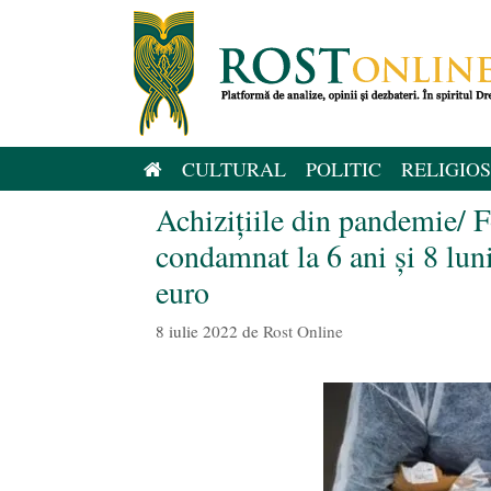
Sari
la
conținut
CULTURAL
POLITIC
RELIGIOS
Achizițiile din pandemie/ F
condamnat la 6 ani şi 8 lun
euro
8 iulie 2022
de
Rost Online