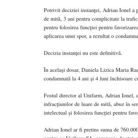
Potrivit deciziei instanţei, Adrian Ionel a
de mită, 3 ani pentru complicitate la trafic
pentru folosirea funcţiei pentru favorizare
aplicarea unui spor, a rezultat o condamnar
Decizia instanţei nu este definitivă.
În acelaşi dosar, Daniela Lizica Maria Ra
condamnată la 4 ani şi 4 luni închisoare cu
Fostul director al Unifarm, Adrian Ionel, 
infracţiunilor de luare de mită, abuz în serv
intelectual şi folosirea funcţiei pentru fa
Adrian Ionel ar fi pretins suma de 760.00
pentru ca Unifarm SA, companie de stat, să