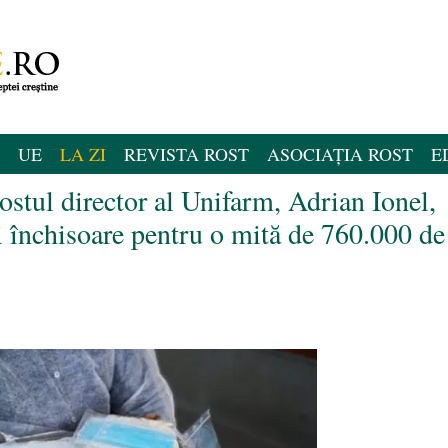
UE
LA ZI
REVISTA ROST
ASOCIAȚIA ROST
E
ostul director al Unifarm, Adrian Ionel,
i închisoare pentru o mită de 760.000 de