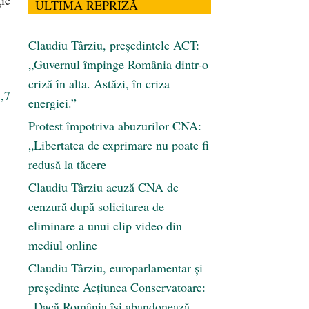
ULTIMA REPRIZĂ
Claudiu Târziu, președintele ACT:
„Guvernul împinge România dintr-o
criză în alta. Astăzi, în criza
1,7
energiei.”
Protest împotriva abuzurilor CNA:
„Libertatea de exprimare nu poate fi
redusă la tăcere
Claudiu Târziu acuză CNA de
cenzură după solicitarea de
eliminare a unui clip video din
mediul online
Claudiu Târziu, europarlamentar și
președinte Acțiunea Conservatoare:
„Dacă România își abandonează