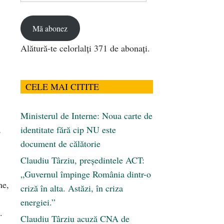
email
Mă abonez
Alătură-te celorlalți 371 de abonați.
CELE MAI CITITE
Ministerul de Interne: Noua carte de
,
identitate fără cip NU este
document de călătorie
Claudiu Târziu, președintele ACT:
„Guvernul împinge România dintr-o
me,
criză în alta. Astăzi, în criza
energiei.”
.
Claudiu Târziu acuză CNA de