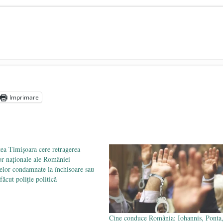
președintele Ucrainei, Volodymyr Zelensky
- 13 mai 2026
aprilie 2026
Imprimare
l poetului Octavian Goga, înlăturat din Iași
- 16 aprilie 2026
tea Timişoara cere retragerea
or naţionale ale României
elor condamnate la închisoare sau
făcut poliţie politică
Cine conduce România: Iohannis, Ponta