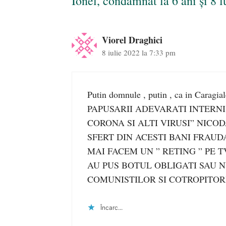
Ionel, condamnat la 6 ani şi 8 
Viorel Draghici
8 iulie 2022 la 7:33 pm
Putin domnule , putin , ca in Caragial
PAPUSARII ADEVARATI INTERNI 
CORONA SI ALTI VIRUSI” NICO
SFERT DIN ACESTI BANI FRAUD
MAI FACEM UN ” RETING ” PE T
AU PUS BOTUL OBLIGATI SAU NU
COMUNISTILOR SI COTROPITORIL
Încarc...