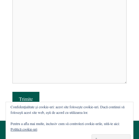
Trimite
Confidențialitate și cookie-uri: acest site folosește cookie-uri. Dacă continui să
folosești acest site web, ești de acord cu utilizarea lor.
Pentru a afla mai multe, inclusiv cum să controlezi cookie-urile, uită-te aici:
Politică cookie-uri
© 2002-2026 · Asociația ROST