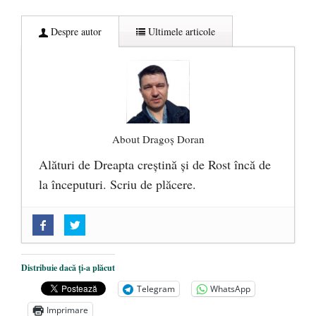
Despre autor
Ultimele articole
About Dragoș Doran
Alături de Dreapta creștină și de Rost încă de
la începuturi. Scriu de plăcere.
„Acum nu e momentul”
- 22 martie 2025
O nouă autostradă distruge pădurea
amazoniană, pentru summitul climatic
Distribuie dacă ți-a plăcut
COP30
- 14 martie 2025
Telegram
WhatsApp
Alegeri controlate
- 11 martie 2025
Imprimare