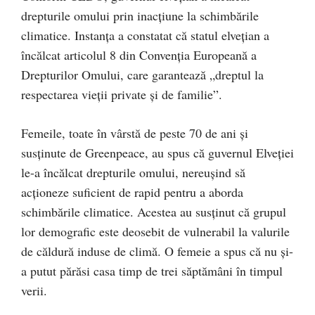
drepturile omului prin inacțiune la schimbările
climatice. Instanța a constatat că statul elvețian a
încălcat articolul 8 din Convenția Europeană a
Drepturilor Omului, care garantează „dreptul la
respectarea vieții private și de familie”.
Femeile, toate în vârstă de peste 70 de ani și
susținute de Greenpeace, au spus că guvernul Elveției
le-a încălcat drepturile omului, nereușind să
acționeze suficient de rapid pentru a aborda
schimbările climatice. Acestea au susținut că grupul
lor demografic este deosebit de vulnerabil la valurile
de căldură induse de climă. O femeie a spus că nu și-
a putut părăsi casa timp de trei săptămâni în timpul
verii.