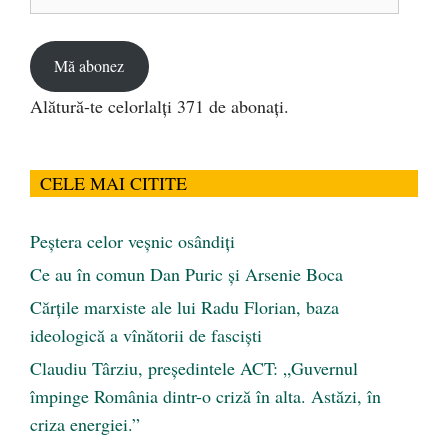
de
email
Mă abonez
Alătură-te celorlalți 371 de abonați.
CELE MAI CITITE
Peştera celor veşnic osândiţi
Ce au în comun Dan Puric şi Arsenie Boca
Cărţile marxiste ale lui Radu Florian, baza
ideologică a vînătorii de fascişti
Claudiu Târziu, președintele ACT: „Guvernul
împinge România dintr-o criză în alta. Astăzi, în
criza energiei.”