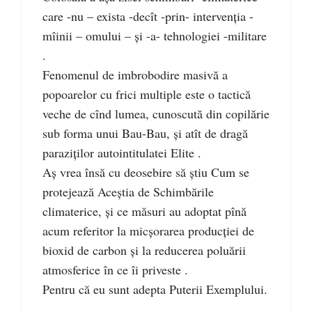
care -nu – exista -decît -prin- intervenția -
mîinii – omului – și -a- tehnologiei -militare
.
Fenomenul de imbrobodire masivă a
popoarelor cu frici multiple este o tactică
veche de cînd lumea, cunoscută din copilărie
sub forma unui Bau-Bau, și atît de dragă
paraziților autointitulatei Elite .
Aș vrea însă cu deosebire să știu Cum se
protejează Aceștia de Schimbările
climaterice, și ce măsuri au adoptat pînă
acum referitor la micșorarea producției de
bioxid de carbon și la reducerea poluării
atmosferice în ce îi priveste .
Pentru că eu sunt adepta Puterii Exemplului.