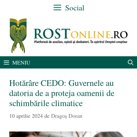
Sari
Social
la
conținut
MENIU
Hotărâre CEDO: Guvernele au
datoria de a proteja oamenii de
schimbările climatice
10 aprilie 2024
de
Dragoș Doran