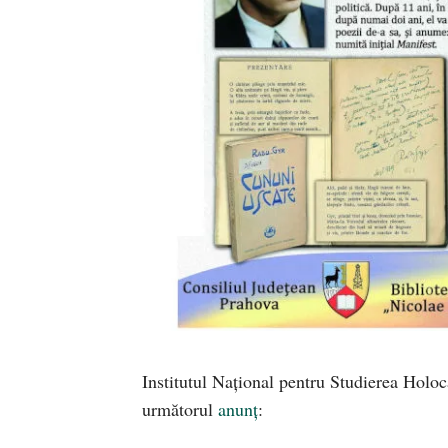
Institutul Național pentru Studierea Holo
următorul
anunț
: