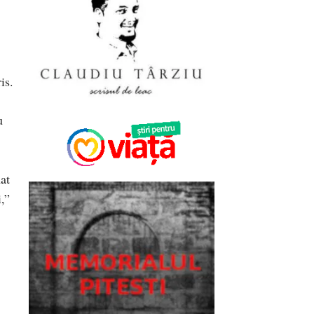
is.
u
at
,”