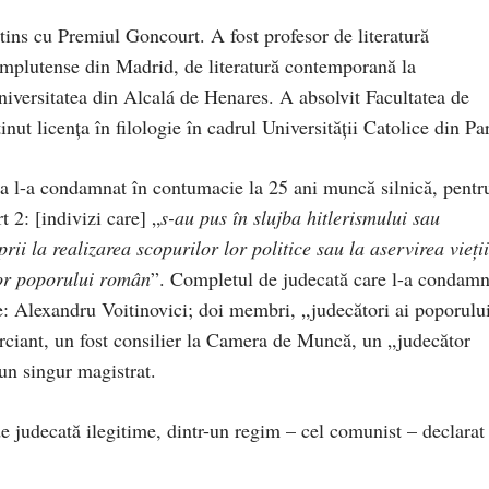
tins cu Premiul Goncourt. A fost profesor de literatură
omplutense din Madrid, de literatură contemporană la
Universitatea din Alcalá de Henares. A absolvit Facultatea de
inut licența în filologie în cadrul Universității Catolice din Par
a l-a condamnat în contumacie la 25 ani muncă silnică, pentr
t 2: [indivizi care] „
s-au pus în slujba hitlerismului sau
rii la realizarea scopurilor lor politice sau la aservirea vieții
lor poporului român
”. Completul de judecată care l-a condamn
e: Alexandru Voitinovici; doi membri, „judecători ai poporului
ciant, un fost consilier la Camera de Muncă, un „judecător
 un singur magistrat.
de judecată ilegitime, dintr-un regim – cel comunist – declarat