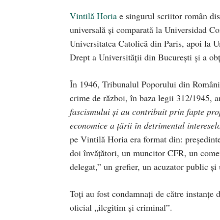
Vintilă Horia
e singurul scriitor român dis
universală și comparată la Universidad C
Universitatea Catolică din Paris, apoi la 
Drept a Universității din București și a obț
În 1946, Tribunalul Poporului din Români
crime de război, în baza legii 312/1945, ar
fascismului și au contribuit prin fapte prop
economice a țării în detrimentul interese
pe Vintilă Horia era format din: președint
doi învățători, un muncitor CFR, un comer
delegat,” un grefier, un acuzator public și
Toți au fost condamnați de către instanţe 
oficial „ilegitim şi criminal”.