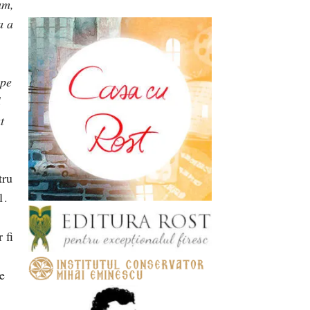
am,
a a
 pe
l
t
tru
1.
 fi
e