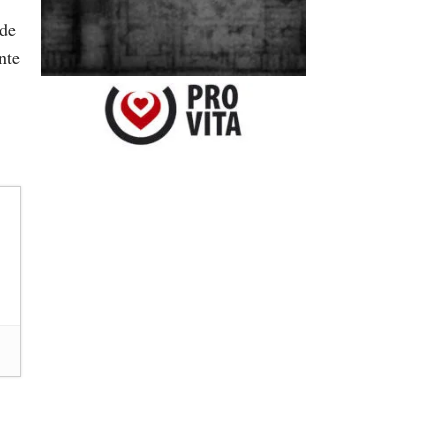
 de
nte