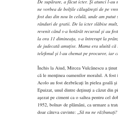
De supărare, a făcut icter. Şi atunci l-a
ne vorbea de bolţile călugăreşti de pe 
fost dus din nou în celulă, unde am putut
rânduri de gratii. De la icter slăbise mul
revenit când s-a hotărât recursul şi au fost
la ora 11 dimineaţa, s-a întrerupt la prân
de judecată amuţise. Mama era uluită că r
telefonul şi l-au chemat pe procuror, iar 
Închis la Aiud, Mircea Vulcănescu a ţinut 
că le menţinea oamenilor moralul. A fost izo
Acolo au fost dezbrăcaţi în pielea goală şi
Epuizat, unul dintre deţinuţi a căzut din 
aşezat pe ciment ca o saltea pentru cel do
1952, bolnav de plămâni, ca urmare a trat
doar câteva cuvinte: „
Să nu ne răzbunați!“