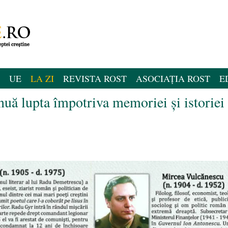
UE
LA ZI
REVISTA ROST
ASOCIAȚIA ROST
E
inuă lupta împotriva memoriei și istoriei