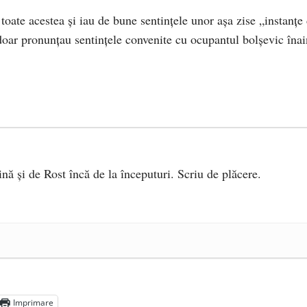
 toate acestea și iau de bune sentințele unor așa zise „instanțe
doar pronunțau sentințele convenite cu ocupantul bolșevic înai
ină și de Rost încă de la începuturi. Scriu de plăcere.
e 2025
ea amazoniană, pentru summitul climatic COP30
- 14 martie
5
Imprimare