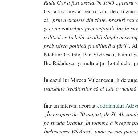
Radu Gyr a fost arestat ȋn 1945 „pentru vi
Gyr a fost arestat pentru vina de a fi ziari
că „
prin articolele din ziare, broşuri sau 
şi ei au contribuit prin acţiunile lor la su
politică ce trebuia să aibă drept conseci
prăbuşirea politică şi militară a ţării
”. Al
Nichifor Crainic, Pan Vizirescu, Pamfil Ş
Ilie Rădulescu şi mulţi alţii. Lotul celor ju
În cazul lui Mircea Vulcănescu, îi deranje
transmite trecătorilor că el este o victimă
Într-un interviu acordat
cotidianului Adev
„În noaptea de 30 august, de Sf. Alexandru
pe strada Uranus. În toamnă a început pr
Închisoarea Văcăreşti, unde nu mai putea