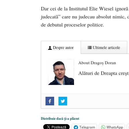
Dar cei de la Institutul Elie Wiesel ignoră
judecată” care nu judecau absolut nimic, 
de debutul proceselor politice.
Despre autor
Ultimele articole
About Dragoș Doran
Alături de Dreapta creșt
„Acum nu e momentul”
- 22 marti
O nouă autostradă distruge pădur
2025
Distribuie dacă ți-a plăcut
Alegeri controlate
- 11 martie 202
Telegram
WhatsApp