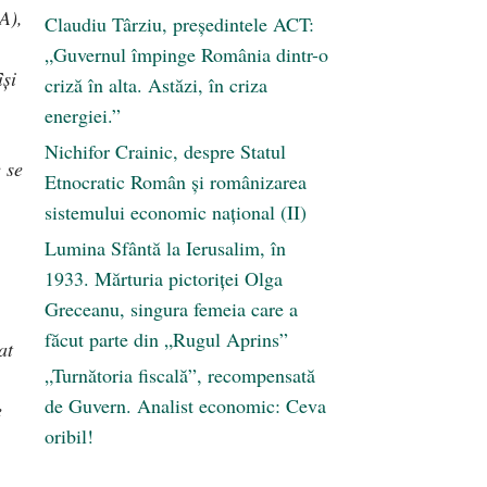
A),
Claudiu Târziu, președintele ACT:
„Guvernul împinge România dintr-o
ȋși
criză în alta. Astăzi, în criza
energiei.”
Nichifor Crainic, despre Statul
e se
Etnocratic Român şi românizarea
sistemului economic naţional (II)
Lumina Sfântă la Ierusalim, în
1933. Mărturia pictoriței Olga
Greceanu, singura femeia care a
făcut parte din „Rugul Aprins”
at
„Turnătoria fiscală”, recompensată
de Guvern. Analist economic: Ceva
e
oribil!