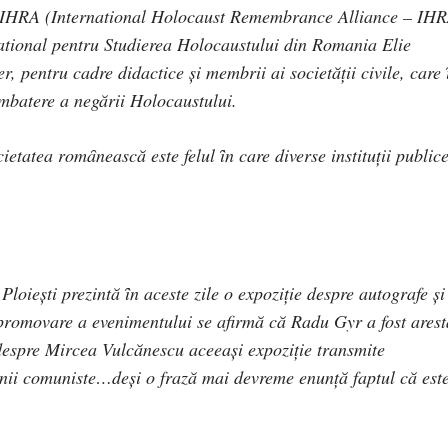
n.) IHRA (International Holocaust Remembrance Alliance – IHR
ational pentru Studierea Holocaustului din Romania Elie
r, pentru cadre didactice și membrii ai societății civile, care 
mbatere a negării Holocaustului.
cietatea romȃnească este felul ȋn care diverse instituții public
loiești prezintă ȋn aceste zile o expoziție despre autografe și
e promovare a evenimentului se afirmă că Radu Gyr a fost arest
 despre Mircea Vulcănescu aceeași expoziție transmite
iunii comuniste…deși o frază mai devreme enunță faptul că est