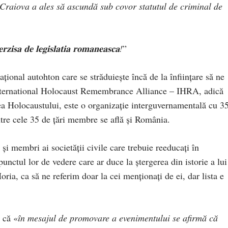
Craiova a ales să ascundă sub covor statutul de criminal de
𝐞𝐫𝐳𝐢𝐬𝐚 𝐝𝐞 𝐥𝐞𝐠𝐢𝐬𝐥𝐚𝐭𝐢𝐚 𝐫𝐨𝐦𝐚𝐧𝐞𝐚𝐬𝐜𝐚!
”
ațional autohton care se străduiește încă de la înființare să ne
. International Holocaust Remembrance Alliance – IHRA, adică
a Holocaustului, este o organizație interguvernamentală cu 3
ntre cele 35 de țări membre se află și România.
și membri ai societății civile care trebuie reeducați în
punctul lor de vedere care ar duce la ștergerea din istorie a lui
ia, ca să ne referim doar la cei menționați de ei, dar lista e
 că «
în mesajul de promovare a evenimentului se afirmă că