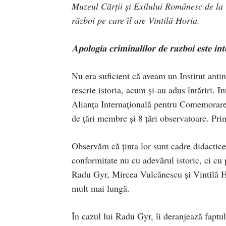
Muzeul Cărții și Exilului Romȃnesc de la 
război pe care ȋl are Vintilă Horia.
𝐀𝐩𝐨𝐥𝐨𝐠𝐢𝐚 𝐜𝐫𝐢𝐦𝐢𝐧𝐚𝐥𝐢𝐥𝐨𝐫 𝐝𝐞 𝐫𝐚𝐳𝐛𝐨𝐢 𝐞𝐬𝐭𝐞 𝐢𝐧𝐭
Nu era suficient că aveam un Institut antin
rescrie istoria, acum și-au adus întăriri
Alianța Internațională pentru Comemorare
de țări membre și 8 țări observatoare. Pri
Observăm că ținta lor sunt cadre didactice 
conformitate nu cu adevărul istoric, ci cu 
Radu Gyr, Mircea Vulcănescu și Vintilă Hor
mult mai lungă.
În cazul lui Radu Gyr, îi deranjează faptul