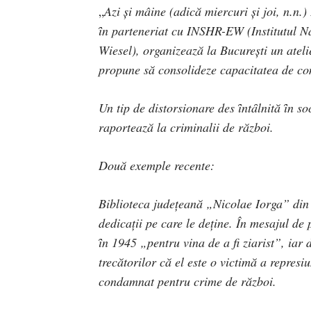
„
Azi și mâine (adică miercuri și joi, n.
ȋn parteneriat cu INSHR-EW (Institutul N
Wiesel), organizează la București un atelie
propune să consolideze capacitatea de co
Un tip de distorsionare des ȋntȃlnită ȋn so
raportează la criminalii de război.
Două exemple recente:
Biblioteca județeană „Nicolae Iorga” din P
dedicații pe care le deține. În mesajul d
ȋn 1945 „pentru vina de a fi ziarist”, iar
trecătorilor că el este o victimă a repres
condamnat pentru crime de război.