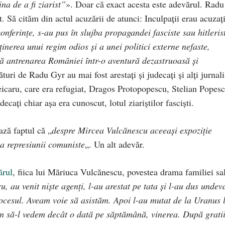
na de a fi ziarist”
». Doar că exact acesta este adevărul. Radu
st. Să cităm din actul acuzării de atunci: Inculpaţii erau acuzaţ
conferinţe, s-au pus în slujba propagandei fasciste sau hitleris
sţinerea unui regim odios şi a unei politici externe nefaste,
nţă antrenarea României într-o aventură dezastruoasă şi
ături de Radu Gyr au mai fost arestați și judecați și alți jurnali
eicaru, care era refugiat, Dragos Protopopescu, Stelian Popesc
decați chiar așa era cunoscut, lotul ziariștilor fasciști.
ază faptul că „
despre Mircea Vulcănescu aceeași expoziție
 a represiunii comuniste
„. Un alt adevăr.
ărul
, fiica lui Măriuca Vulcănescu, povestea drama familiei sa
, au venit nişte agenţi, l-au arestat pe tata şi l-au dus undev
ocesul. Aveam voie să asistăm. Apoi l-au mutat de la Uranus 
m să-l vedem decât o dată pe săptămână, vinerea. După gratii