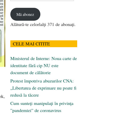
email
Mă abonez
Alătură-te celorlalți 371 de abonați.
CELE MAI CITITE
Ministerul de Interne: Noua carte de
identitate fără cip NU este
document de călătorie
Protest împotriva abuzurilor CNA:
„Libertatea de exprimare nu poate fi
redusă la tăcere
ok,
Cum sunteți manipulați în privința
”pandemiei” de coronavirus