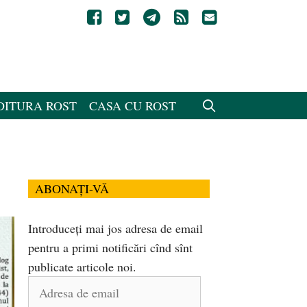
DITURA ROST
CASA CU ROST
ABONAȚI-VĂ
Introduceți mai jos adresa de email
pentru a primi notificări cînd sînt
publicate articole noi.
Adresa
de