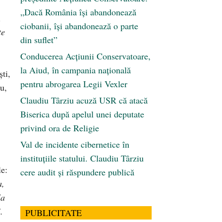
„Dacă România își abandonează
i
ciobanii, își abandonează o parte
te
din suflet”
Conducerea Acțiunii Conservatoare,
la Aiud, în campania națională
ști,
pentru abrogarea Legii Vexler
u,
Claudiu Târziu acuză USR că atacă
Biserica după apelul unei deputate
privind ora de Religie
Val de incidente cibernetice în
instituțiile statului. Claudiu Târziu
le:
cere audit și răspundere publică
a,
la
.
PUBLICITATE