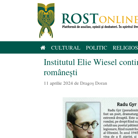
Sari
la
conținut
CULTURAL
POLITIC
RELIGIOS
Institutul Elie Wiesel cont
românești
11 aprilie 2024
de
Dragoș Doran