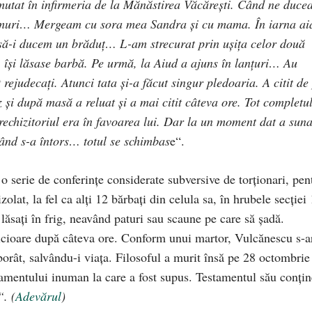
u mutat în infirmeria de la Mănăstirea Văcăreşti. Când ne duce
vremuri… Mergeam cu sora mea Sandra şi cu mama. În iarna ai
 să-i ducem un brăduţ… L-am strecurat prin uşiţa celor două
t, îşi lăsase barbă. Pe urmă, la Aiud a ajuns în lanţuri… Au
 rejudecaţi. Atunci tata şi-a făcut singur pledoaria. A citit de
z şi după masă a reluat şi a mai citit câteva ore. Tot completu
echizitoriul era în favoarea lui. Dar la un moment dat a suna
când s-a întors… totul se schimbas
e“.
o serie de conferinţe considerate subversive de torţionari, pen
lat, la fel ca alţi 12 bărbaţi din celula sa, în hrubele secţiei 
 lăsaţi în frig, neavând paturi sau scaune pe care să şadă.
picioare după câteva ore. Conform unui martor, Vulcănescu s-ar
borât, salvându-i viaţa. Filosoful a murit însă pe 28 octombrie
amentului inuman la care a fost supus. Testamentul său conțin
. (
Adevărul
)