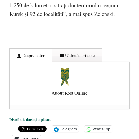
1.250 de kilometri pătraţi din teritoriului regiunii
Kursk şi 92 de localităţi”, a mai spus Zelenski.
Despre autor
Ultimele articole
About Rost Online
Dezvăluiri cutremurătoare despre
Distribuie dacă ți-a plăcut
președintele Ucrainei, Volodymyr
Telegram
WhatsApp
Zelensky
- 13 mai 2026
Imprimare