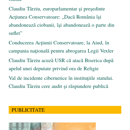
Claudiu Târziu, europarlamentar și președinte
Acțiunea Conservatoare: „Dacă România își
abandonează ciobanii, își abandonează o parte din
suflet”
Conducerea Acțiunii Conservatoare, la Aiud, în
campania națională pentru abrogarea Legii Vexler
Claudiu Târziu acuză USR că atacă Biserica după
apelul unei deputate privind ora de Religie
Val de incidente cibernetice în instituțiile statului.
Claudiu Târziu cere audit și răspundere publică
PUBLICITATE