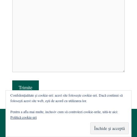
Trimite
Confidențialitate și cookie-uri: acest site folosește cookie-uri. Dacă continui să
folosești acest site web, ești de acord cu utilizarea lor.
Pentru a afla mai multe, inclusiv cum să controlezi cookie-urile, uită-te aici:
Politică cookie-uri
© 2002-2026 · Asociația ROST
Web hosting şi dezvoltare Wordpress:
Casa de WEB