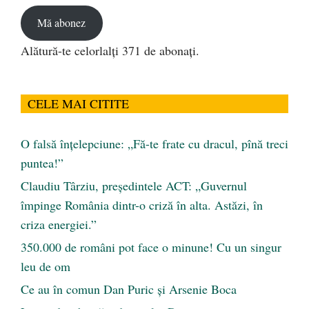
email
Mă abonez
Alătură-te celorlalți 371 de abonați.
CELE MAI CITITE
O falsă înțelepciune: „Fă-te frate cu dracul, pînă treci
puntea!”
Claudiu Târziu, președintele ACT: „Guvernul
împinge România dintr-o criză în alta. Astăzi, în
criza energiei.”
350.000 de români pot face o minune! Cu un singur
leu de om
Ce au în comun Dan Puric şi Arsenie Boca