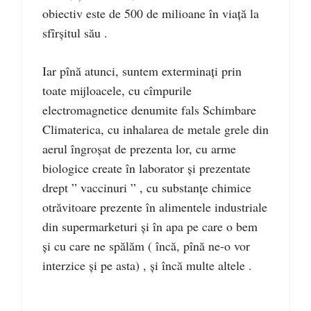
obiectiv este de 500 de milioane în viață la
sfîrșitul său .
Iar pînă atunci, suntem exterminați prin
toate mijloacele, cu cîmpurile
electromagnetice denumite fals Schimbare
Climaterica, cu inhalarea de metale grele din
aerul îngroșat de prezenta lor, cu arme
biologice create în laborator și prezentate
drept ” vaccinuri ” , cu substanțe chimice
otrăvitoare prezente în alimentele industriale
din supermarketuri și în apa pe care o bem
și cu care ne spălăm ( încă, pînă ne-o vor
interzice și pe asta) , și încă multe altele .