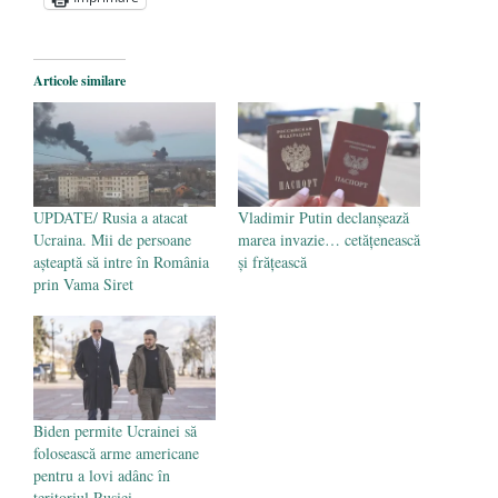
Statul care servește Națiunea
- 21 aprilie
2026
Legea Vexler produce efecte. Bustul
Articole similare
poetului Octavian Goga, înlăturat din Iași
- 16 aprilie 2026
UPDATE/ Rusia a atacat
Vladimir Putin declanșează
Ucraina. Mii de persoane
marea invazie… cetățenească
aşteaptă să intre în România
și frățească
prin Vama Siret
Biden permite Ucrainei să
folosească arme americane
pentru a lovi adânc în
teritoriul Rusiei