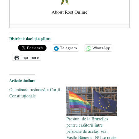
About Rost Online
Dezvăluiri cutremurătoare despre
Distribuie dacă ți-a plăcut
președintele Ucrainei, Volodymyr
Telegram
WhatsApp
Zelensky
- 13 mai 2026
Imprimare
Statul care servește Națiunea
- 21 aprilie
2026
Legea Vexler produce efecte. Bustul
Articole similare
poetului Octavian Goga, înlăturat din Iași
O amânare rușinoasă a Curții
- 16 aprilie 2026
Constituționale
Presiuni de la Bruxelles
pentru căsătorii între
persoane de același sex.
Vasile Bănescu: NU se poate