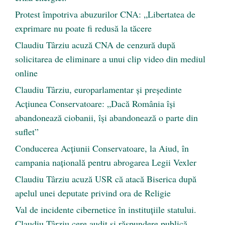
Protest împotriva abuzurilor CNA: „Libertatea de
exprimare nu poate fi redusă la tăcere
Claudiu Târziu acuză CNA de cenzură după
solicitarea de eliminare a unui clip video din mediul
online
Claudiu Târziu, europarlamentar și președinte
Acțiunea Conservatoare: „Dacă România își
abandonează ciobanii, își abandonează o parte din
suflet”
Conducerea Acțiunii Conservatoare, la Aiud, în
campania națională pentru abrogarea Legii Vexler
Claudiu Târziu acuză USR că atacă Biserica după
apelul unei deputate privind ora de Religie
Val de incidente cibernetice în instituțiile statului.
Claudiu Târziu cere audit și răspundere publică