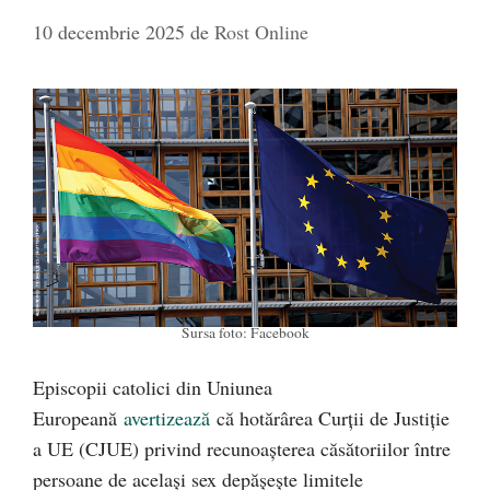
10 decembrie 2025
de
Rost Online
Sursa foto: Facebook
Episcopii catolici din Uniunea
Europeană
avertizează
că hotărârea Curții de Justiție
a UE (CJUE) privind recunoașterea căsătoriilor între
persoane de același sex depășește limitele