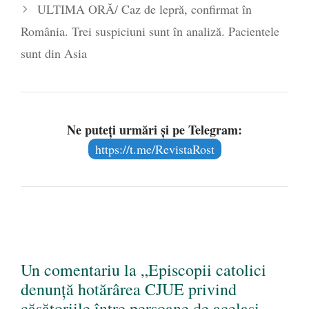
ULTIMA ORĂ/ Caz de lepră, confirmat în
România. Trei suspiciuni sunt în analiză. Pacientele
sunt din Asia
Ne puteți urmări și pe Telegram:
https://t.me/RevistaRost
Un comentariu la „Episcopii catolici
denunță hotărârea CJUE privind
căsătoriile între persoane de același