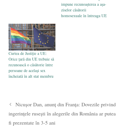
impune recunoașterea a aşa-
ziselor căsătorii
homosexuale în întreaga UE
Curtea de Justiție a UE:
Orice țară din UE trebuie să
recunoască o căsătorie între
persoane de același sex
încheiată în alt stat membru
Nicușor Dan, anunț din Franța: Dovezile privind
ingerințele rusești în alegerile din România ar putea
fi prezentate în 3-5 ani