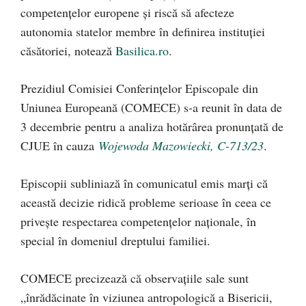
competențelor europene și riscă să afecteze
autonomia statelor membre în definirea instituției
căsătoriei, notează
Basilica.ro
.
Prezidiul Comisiei Conferințelor Episcopale din
Uniunea Europeană (COMECE) s-a reunit în data de
3 decembrie pentru a analiza hotărârea pronunțată de
CJUE în cauza
Wojewoda Mazowiecki, C-713/23
.
Episcopii subliniază în comunicatul emis marți că
această decizie ridică probleme serioase în ceea ce
privește respectarea competențelor naționale, în
special în domeniul dreptului familiei.
COMECE precizează că observațiile sale sunt
„înrădăcinate în viziunea antropologică a Bisericii,