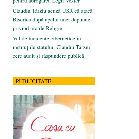
pentru abrogarea Legii Vexler
Claudiu Târziu acuză USR că atacă
Biserica după apelul unei deputate
privind ora de Religie
Val de incidente cibernetice în
instituțiile statului. Claudiu Târziu
cere audit și răspundere publică
PUBLICITATE