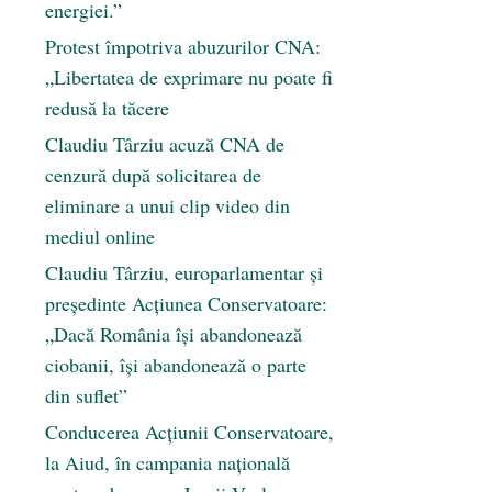
energiei.”
Protest împotriva abuzurilor CNA:
„Libertatea de exprimare nu poate fi
redusă la tăcere
Claudiu Târziu acuză CNA de
cenzură după solicitarea de
eliminare a unui clip video din
mediul online
Claudiu Târziu, europarlamentar și
președinte Acțiunea Conservatoare:
„Dacă România își abandonează
ciobanii, își abandonează o parte
din suflet”
Conducerea Acțiunii Conservatoare,
la Aiud, în campania națională