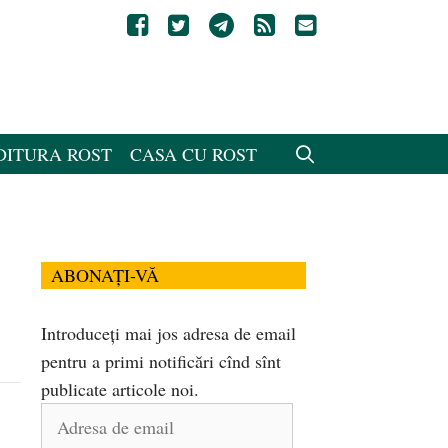
DITURA ROST
CASA CU ROST
ABONAȚI-VĂ
Introduceți mai jos adresa de email
pentru a primi notificări cînd sînt
publicate articole noi.
Adresa
de