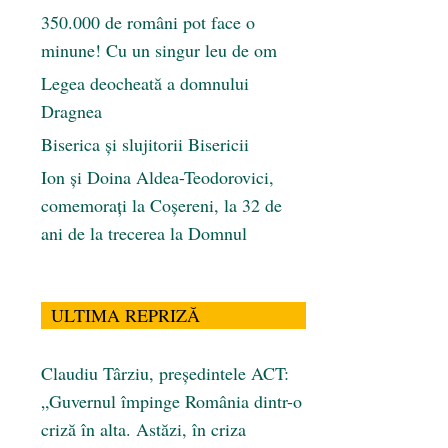
350.000 de români pot face o
minune! Cu un singur leu de om
Legea deocheată a domnului
Dragnea
Biserica și slujitorii Bisericii
Ion și Doina Aldea-Teodorovici,
comemorați la Coșereni, la 32 de
ani de la trecerea la Domnul
ULTIMA REPRIZĂ
Claudiu Târziu, președintele ACT:
„Guvernul împinge România dintr-o
criză în alta. Astăzi, în criza