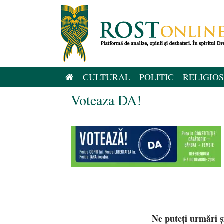
Sari
la
conținut
CULTURAL
POLITIC
RELIGIOS
Voteaza DA!
Ne puteți urmări 