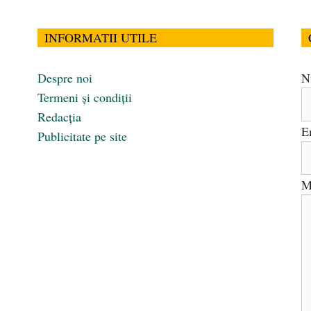
INFORMATII UTILE
Despre noi
N
Termeni și condiții
Redacția
E
Publicitate pe site
M