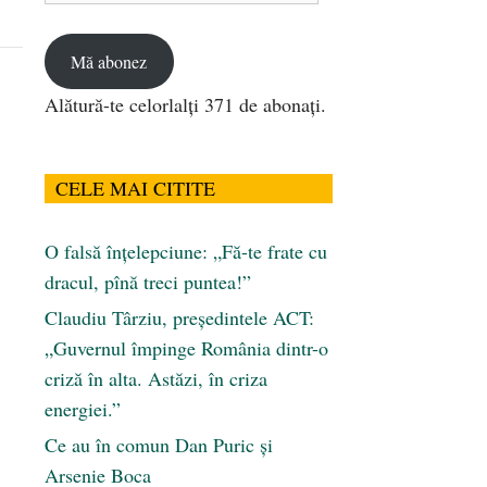
email
Mă abonez
Alătură-te celorlalți 371 de abonați.
CELE MAI CITITE
O falsă înțelepciune: „Fă-te frate cu
dracul, pînă treci puntea!”
Claudiu Târziu, președintele ACT:
„Guvernul împinge România dintr-o
criză în alta. Astăzi, în criza
energiei.”
Ce au în comun Dan Puric şi
Arsenie Boca