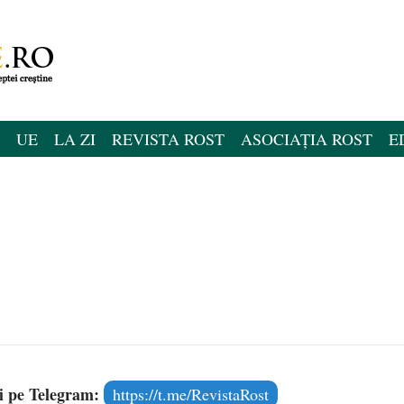
UE
LA ZI
REVISTA ROST
ASOCIAȚIA ROST
E
și pe Telegram:
https://t.me/RevistaRost