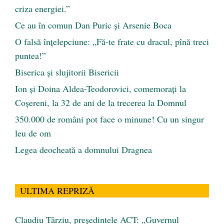
criza energiei.”
Ce au în comun Dan Puric şi Arsenie Boca
O falsă înțelepciune: „Fă-te frate cu dracul, pînă treci
puntea!”
Biserica și slujitorii Bisericii
Ion și Doina Aldea-Teodorovici, comemorați la
Coșereni, la 32 de ani de la trecerea la Domnul
350.000 de români pot face o minune! Cu un singur
leu de om
Legea deocheată a domnului Dragnea
ULTIMA REPRIZĂ
Claudiu Târziu, președintele ACT: „Guvernul