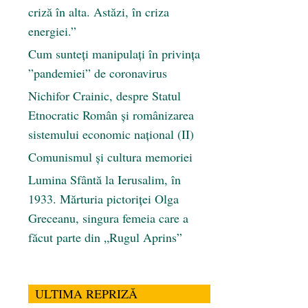
criză în alta. Astăzi, în criza
energiei.”
Cum sunteți manipulați în privința
”pandemiei” de coronavirus
Nichifor Crainic, despre Statul
Etnocratic Român şi românizarea
sistemului economic naţional (II)
Comunismul şi cultura memoriei
Lumina Sfântă la Ierusalim, în
1933. Mărturia pictoriței Olga
Greceanu, singura femeia care a
făcut parte din „Rugul Aprins”
ULTIMA REPRIZĂ