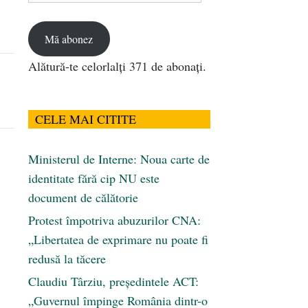
email
Mă abonez
Alătură-te celorlalți 371 de abonați.
CELE MAI CITITE
Ministerul de Interne: Noua carte de
identitate fără cip NU este
document de călătorie
Protest împotriva abuzurilor CNA:
„Libertatea de exprimare nu poate fi
redusă la tăcere
Claudiu Târziu, președintele ACT:
„Guvernul împinge România dintr-o