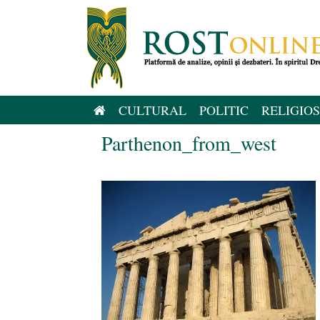
Sari
la
conținut
CULTURAL
POLITIC
RELIGIOS
Parthenon_from_west