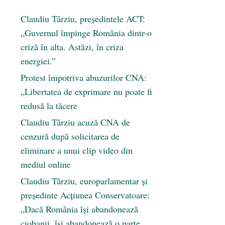
Claudiu Târziu, președintele ACT:
„Guvernul împinge România dintr-o
criză în alta. Astăzi, în criza
energiei.”
Protest împotriva abuzurilor CNA:
„Libertatea de exprimare nu poate fi
redusă la tăcere
Claudiu Târziu acuză CNA de
cenzură după solicitarea de
eliminare a unui clip video din
mediul online
Claudiu Târziu, europarlamentar și
președinte Acțiunea Conservatoare:
„Dacă România își abandonează
ciobanii, își abandonează o parte