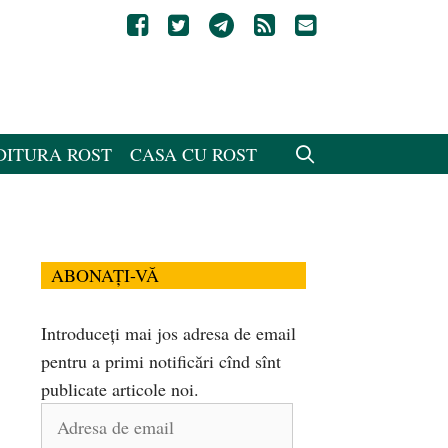
DITURA ROST
CASA CU ROST
ABONAȚI-VĂ
Introduceți mai jos adresa de email
pentru a primi notificări cînd sînt
publicate articole noi.
Adresa
de