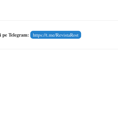
și pe Telegram:
https://t.me/RevistaRost