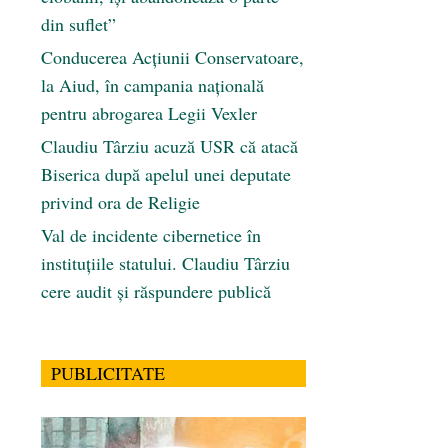
din suflet”
Conducerea Acțiunii Conservatoare,
la Aiud, în campania națională
pentru abrogarea Legii Vexler
Claudiu Târziu acuză USR că atacă
Biserica după apelul unei deputate
privind ora de Religie
Val de incidente cibernetice în
instituțiile statului. Claudiu Târziu
cere audit și răspundere publică
PUBLICITATE