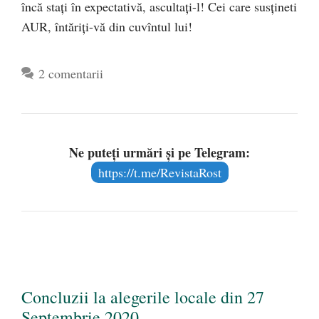
încă stați în expectativă, ascultați-l! Cei care susțineti
AUR, întăriți-vă din cuvîntul lui!
2 comentarii
Ne puteți urmări și pe Telegram:
https://t.me/RevistaRost
Concluzii la alegerile locale din 27
Septembrie 2020