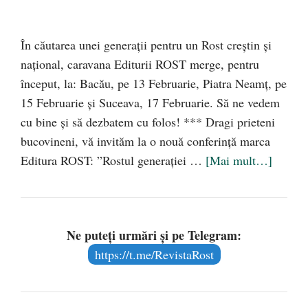
În căutarea unei generații pentru un Rost creștin și
național, caravana Editurii ROST merge, pentru
început, la: Bacău, pe 13 Februarie, Piatra Neamț, pe
15 Februarie și Suceava, 17 Februarie. Să ne vedem
cu bine și să dezbatem cu folos! *** Dragi prieteni
bucovineni, vă invităm la o nouă conferință marca
Editura ROST: ”Rostul generației …
[Mai mult…]
Ne puteți urmări și pe Telegram:
https://t.me/RevistaRost