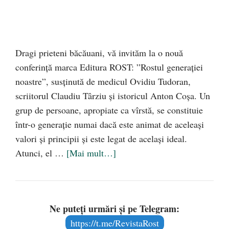
Dragi prieteni băcăuani, vă invităm la o nouă
conferință marca Editura ROST: ”Rostul generației
noastre”, susținută de medicul Ovidiu Tudoran,
scriitorul Claudiu Târziu și istoricul Anton Coșa. Un
grup de persoane, apropiate ca vîrstă, se constituie
într-o generație numai dacă este animat de aceleași
valori și principii și este legat de același ideal.
Atunci, el …
[Mai mult…]
Ne puteți urmări și pe Telegram:
https://t.me/RevistaRost