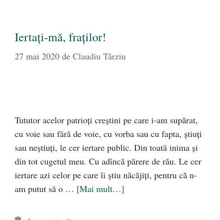
Iertați-mă, fraților!
27 mai 2020
de
Claudiu Târziu
Tututor acelor patrioți creștini pe care i-am supărat,
cu voie sau fără de voie, cu vorba sau cu fapta, știuți
sau neștiuți, le cer iertare public. Din toată inima și
din tot cugetul meu. Cu adîncă părere de rău. Le cer
iertare azi celor pe care îi știu năcăjiți, pentru că n-
am putut să o …
[Mai mult…]