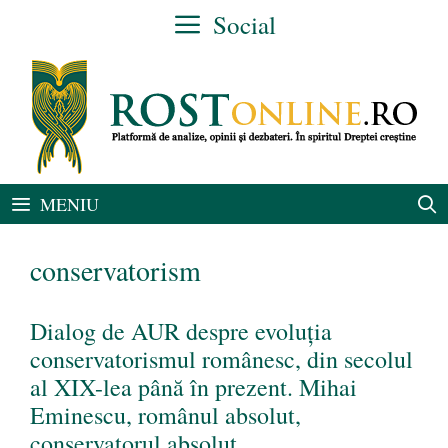
Sari
Social
la
conținut
MENIU
conservatorism
Dialog de AUR despre evoluția
conservatorismul românesc, din secolul
al XIX-lea până în prezent. Mihai
Eminescu, românul absolut,
conservatorul absolut