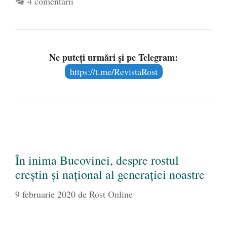
4 comentarii
Ne puteți urmări și pe Telegram:
https://t.me/RevistaRost
În inima Bucovinei, despre rostul
creștin și național al generației noastre
9 februarie 2020
de
Rost Online