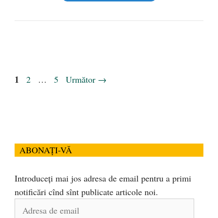
Pagina
1
Pagina
Pagina
2
…
5
Următor
→
ABONAȚI-VĂ
Introduceți mai jos adresa de email pentru a primi
notificări cînd sînt publicate articole noi.
Adresa