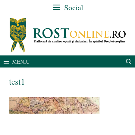
Sari
Social
la
conținut
MENIU
test1