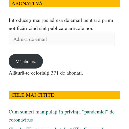
ABONAȚI-VĂ
Introduceți mai jos adresa de email pentru a primi
notificări cînd sînt publicate articole noi.
Adresa
de
email
Mă abonez
Alătură-te celorlalți 371 de abonați.
CELE MAI CITITE
Cum sunteți manipulați în privința ”pandemiei” de
coronavirus